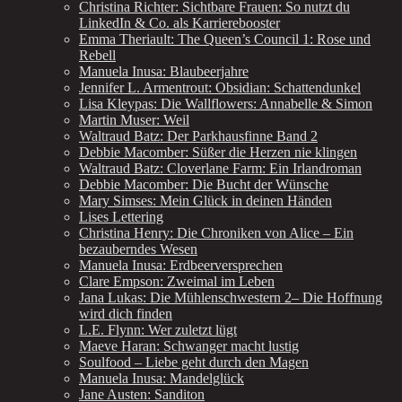
Christina Richter: Sichtbare Frauen: So nutzt du
LinkedIn & Co. als Karrierebooster
Emma Theriault: The Queen’s Council 1: Rose und
Rebell
Manuela Inusa: Blaubeerjahre
Jennifer L. Armentrout: Obsidian: Schattendunkel
Lisa Kleypas: Die Wallflowers: Annabelle & Simon
Martin Muser: Weil
Waltraud Batz: Der Parkhausfinne Band 2
Debbie Macomber: Süßer die Herzen nie klingen
Waltraud Batz: Cloverlane Farm: Ein Irlandroman
Debbie Macomber: Die Bucht der Wünsche
Mary Simses: Mein Glück in deinen Händen
Lises Lettering
Christina Henry: Die Chroniken von Alice – Ein
bezauberndes Wesen
Manuela Inusa: Erdbeerversprechen
Clare Empson: Zweimal im Leben
Jana Lukas: Die Mühlenschwestern 2– Die Hoffnung
wird dich finden
L.E. Flynn: Wer zuletzt lügt
Maeve Haran: Schwanger macht lustig
Soulfood – Liebe geht durch den Magen
Manuela Inusa: Mandelglück
Jane Austen: Sanditon