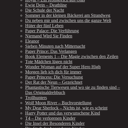
Ewig Dein – Deathline
Die Schule der Nacht
Sommer in der kleinen Bäckerei am Strandweg
Du neben mir und zwischen uns die ganze Welt
Hüter der fünf Leben
Paper Palace: Die Verführung
Niemand Wird Sie Finden
Eleanor
Sieben Minuten nach Mitternacht
Paper Prince: Das Verlangen
Book Elements 1 – Die Magie zwischen den Zeilen
Tote Mädchen lügen nicht
Wonder Woman auf der Super Hero High
Morgen lieb ich dich für immer
Paper Princess: Die Versuchung
Der Rat der Neun – Gezeichnet
Phantastische Tierwesen und wo sie zu finden sind –
Das Originaldrehbuch
Trollhunters
Wolf Moon River – Buchvorstellung
My Dear Sherlock – Nichts ist, wie es scheint
Harry Potter und das verwunschene Kind
T4 – Die verlorenen Kinder
Die Insel der Besonderen Kinder