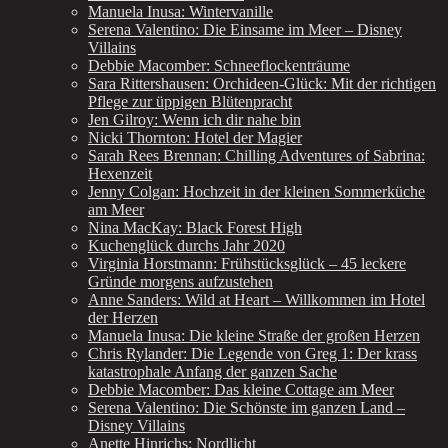
Manuela Inusa: Wintervanille
Serena Valentino: Die Einsame im Meer – Disney
Villains
Debbie Macomber: Schneeflockenträume
Sara Rittershausen: Orchideen-Glück: Mit der richtigen
Pflege zur üppigen Blütenpracht
Jen Gilroy: Wenn ich dir nahe bin
Nicki Thornton: Hotel der Magier
Sarah Rees Brennan: Chilling Adventures of Sabrina:
Hexenzeit
Jenny Colgan: Hochzeit in der kleinen Sommerküche
am Meer
Nina MacKay: Black Forest High
Kuchenglück durchs Jahr 2020
Virginia Horstmann: Frühstücksglück – 45 leckere
Gründe morgens aufzustehen
Anne Sanders: Wild at Heart – Willkommen im Hotel
der Herzen
Manuela Inusa: Die kleine Straße der großen Herzen
Chris Rylander: Die Legende von Greg 1: Der krass
katastrophale Anfang der ganzen Sache
Debbie Macomber: Das kleine Cottage am Meer
Serena Valentino: Die Schönste im ganzen Land –
Disney Villains
Anette Hinrichs: Nordlicht