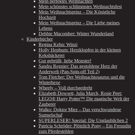
Mein perfektes Weihnachten
Mein schönstes schlimmstes Weihnachtsfest
Mein Weihnachtsprinz – Die Königliche
Hochzeit
Mein Weihnachtsprinz – Die Liebe meines
Lebens
Debbie Macomber: Winter Wunderland
Kinderbücher
Regina Kehn: Winzi
Holly Hepburn: Herzklopfen in der kleinen
Keksbäckerei
Gut gebrüllt, liebe Monster!
Sandra Regnier: Das gestohlene Herz der
Anderwelt (Pan-Spin-off Teil 2)
Tom Fletcher: Der Weihnachtosaurus und die
Winterhexe
Wheely – Voll durchgedreht
Elizabeth Dowsett, Julia March, Rosie Peet:
LEGO® Harry Potter™ Die magische Welt der
Zauberer
Walko: Doktor Miez – Das verschwundene
Sumselschaf
SUPERLESER! Spezial: Die Unglaublichen 2
Patricia Schröder: Plötzlich Pony – Ein Freundin
zum Pferdestehlen