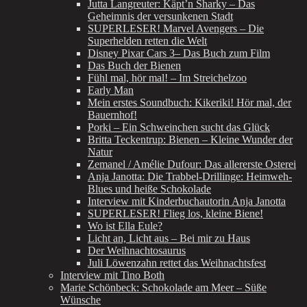
Jutta Langreuter: Käpt’n Sharky – Das
Geheimnis der versunkenen Stadt
SUPERLESER! Marvel Avengers – Die
Superhelden retten die Welt
Disney Pixar Cars 3– Das Buch zum Film
Das Buch der Bienen
Fühl mal, hör mal! – Im Streichelzoo
Early Man
Mein erstes Soundbuch: Kikeriki! Hör mal, der
Bauernhof!
Porki – Ein Schweinchen sucht das Glück
Britta Teckentrup: Bienen – Kleine Wunder der
Natur
Zemanel / Amélie Dufour: Das allererste Osterei
Anja Janotta: Die Trabbel-Drillinge: Heimweh-
Blues und heiße Schokolade
Interview mit Kinderbuchautorin Anja Janotta
SUPERLESER! Flieg los, kleine Biene!
Wo ist Ella Eule?
Licht an, Licht aus – Bei mir zu Haus
Der Weihnachtosaurus
Juli Löwenzahn rettet das Weihnachtsfest
Interview mit Tino Both
Marie Schönbeck: Schokolade am Meer – Süße
Wünsche