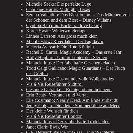
Michelle Sacks: Die perfekte Lüge
Charlaine Harris: Midnight, Texas
Serena Valentino: Das Biest in ihm – Das Märchen von
der Schönen und dem Biest – Disney Villains
Cynthia Barcomi: Backen. I love baking
Karen Swan: Winterwundertage
Linnea Larsson: Aus gross mach klein
Micol Ostow: Riverdale – Der Tag davor
Victoria Aveyard: Die Rote Königin
Rachel E. Carter: Magic Academy – Das erste Jahr
Holly Hepburn: Um fünf unter den Sternen
Manuela Inusa: Der fabelhafte Geschenkeladen
Todd Calgi Gallicano: Magic Guardians – Der Fluch
des Greifen
Manuela Inusa: Das wundervolle Wollparadies
Vis-á-Vis Reiseführer Südtirol
Gesunde Getränke – Reinigend und belebend
Erin Beaty: Vertrauen und Verrat
Elle Cosimano: Nearly Dead. Am Ende stirbst du
Jenny Colgan: Die kleine Sommerküche am Meer
Der kleine Wunsch für dich
Vis-á-Vis Reiseführer London
Manuela Inusa: Der zauberhafte Trödelladen
Janet Clark: Ewig Wir
C.E. Bernard: Palace of Glass – Die Wächterin