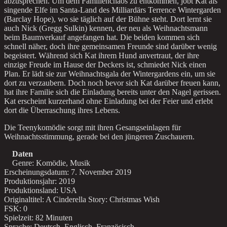
abzusprechen. Um dem Familienchaos zu entkommen, jobt Kat als
singende Elfe im Santa-Land des Milliardärs Terrence Wintergarden
(Barclay Hope), wo sie täglich auf der Bühne steht. Dort lernt sie
auch Nick (Gregg Sulkin) kennen, der neu als Weihnachtsmann
beim Baumverkauf angefangen hat. Die beiden kommen sich
schnell näher, doch ihre gemeinsamen Freunde sind darüber wenig
begeistert. Während sich Kat ihrem Hund anvertraut, der ihre
einzige Freude im Hause der Deckers ist, schmiedet Nick einen
Plan. Er lädt sie zur Weihnachtsgala der Wintergardens ein, um sie
dort zu verzaubern. Doch noch bevor sich Kat darüber freuen kann,
hat ihre Familie sich die Einladung bereits unter den Nagel gerissen.
Kat erscheint kurzerhand ohne Einladung bei der Feier und erlebt
dort die Überraschung ihres Lebens.
Die Teenykomödie sorgt mit ihren Gesangseinlagen für
Weihnachtsstimmung, gerade bei den jüngeren Zuschauern.
Daten
Genre: Komödie, Musik
Erscheinungsdatum: 7. November 2019
Produktionsjahr: 2019
Produktionsland: USA
Originaltitel: A Cinderella Story: Christmas Wish
FSK: 0
Spielzeit: 82 Minuten
Sprache: Deutsch, Englisch, Französisch