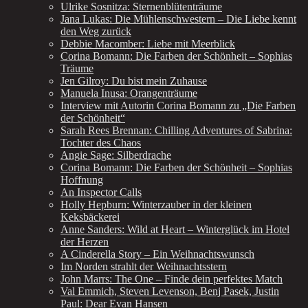
Ulrike Sosnitza: Sternenblütenträume
Jana Lukas: Die Mühlenschwestern – Die Liebe kennt
den Weg zurück
Debbie Macomber: Liebe mit Meerblick
Corina Bomann: Die Farben der Schönheit – Sophias
Träume
Jen Gilroy: Du bist mein Zuhause
Manuela Inusa: Orangenträume
Interview mit Autorin Corina Bomann zu „Die Farben
der Schönheit“
Sarah Rees Brennan: Chilling Adventures of Sabrina:
Tochter des Chaos
Angie Sage: Silberdrache
Corina Bomann: Die Farben der Schönheit – Sophias
Hoffnung
An Inspector Calls
Holly Hepburn: Winterzauber in der kleinen
Keksbäckerei
Anne Sanders: Wild at Heart – Winterglück im Hotel
der Herzen
A Cinderella Story – Ein Weihnachtswunsch
Im Norden strahlt der Weihnachtsstern
John Marrs: The One – Finde dein perfektes Match
Val Emmich, Steven Levenson, Benj Pasek, Justin
Paul: Dear Evan Hansen