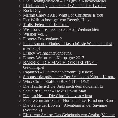
Die Dschungelhelden – Das große Kinoabenteuer
PJ Masks – Pyjamahelden 1: Zeit ein Held zu sein
Rock Dog
Mariah Carey´s All I Want For Christmas Is You
Der Weihnachtsengel von Beverly Hills
Trolls: Feiern mit den Trolls
Wish for Christmas – Glaube an Weihnachten
Wissper Vol. 3
Disneys Descendants 2
Pettersson und Findus – Das schönste Weihnachtsfest
überhaupt
Disney Weihnachtsverlosung
Disney Weihnachts-Kampagne 2017
BARBIE – DIE MAGIE DER DELFINE –
Gewinnspiel
Rapunzel – Für Immer Verföhnt! (Disney)
Sesamstraße präsentiert: Der Schatz des Käpt’n Karotte
Winx Club – Staffel 6 Box 1 (Teil 1&2)
Die Häschenschule: Jagd nach dem goldenen Ei
Shaun das Schaf – Hokus Pokus Mäh
Dragon Nest – Die Chroniken von Altera
Feuerwehrmann Sam – Norman außer Rand und Band
Die Garde der Löwen – Abenteuer in der Savanne
(Volume 2)
Elena von Avalor: Das Geheimnis von Avalor (Volume