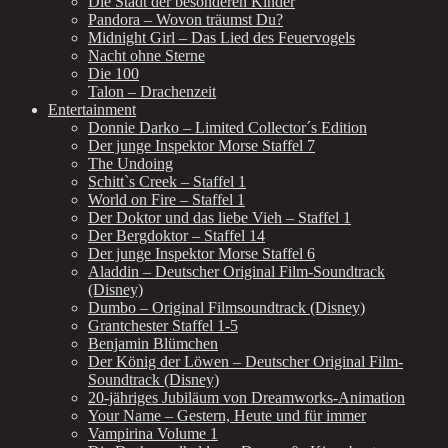
Die Stadt der besonderen Kinder
Pandora – Wovon träumst Du?
Midnight Girl – Das Lied des Feuervogels
Nacht ohne Sterne
Die 100
Talon – Drachenzeit
Entertainment
Donnie Darko – Limited Collector´s Edition
Der junge Inspektor Morse Staffel 7
The Undoing
Schitt`s Creek – Staffel 1
World on Fire – Staffel 1
Der Doktor und das liebe Vieh – Staffel 1
Der Bergdoktor – Staffel 14
Der junge Inspektor Morse Staffel 6
Aladdin – Deutscher Original Film-Soundtrack
(Disney)
Dumbo – Original Filmsoundtrack (Disney)
Grantchester Staffel 1-5
Benjamin Blümchen
Der König der Löwen – Deutscher Original Film-
Soundtrack (Disney)
20-jähriges Jubiläum von Dreamworks-Animation
Your Name – Gestern, Heute und für immer
Vampirina Volume 1