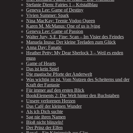
Stefanie Diem: Fairies 1 – Kristallblau
Geneva Lee: Game of Destiny
Vivien Summer: Spark
Nina MacKay: Teenie Vodoo Queen
Karen M. McManus: One of us is lying
Geneva Lee: Game of Passion
Walter Jury, S.E. Fine: Scan – Im Visier des Feindes
Manuela Inusa: Der kleine Teeladen zum Glück
Anna Day: Fanatic
Heather Petty: My Dear Sherlock 3 – Weil es enden
muss
Game of Hearts
Das ist kein Spiel
Die magische Pforte der Anderwelt
Was wichtig ist ist. Vom Nutzen des Scheiterns und der
Kraft der Fantasie
Für immer auf den ersten Blick
BookElements 2: Die Welt hinter den Buchstaben
Unsere verlorenen Herzen
Das Café der kleinen Wunder
Als ich Dich suchte
Sag nie ihren Namen
Bloß nicht blinzeln!
Der Prinz der Elfen
Royal – Ein Königreich aus Glas