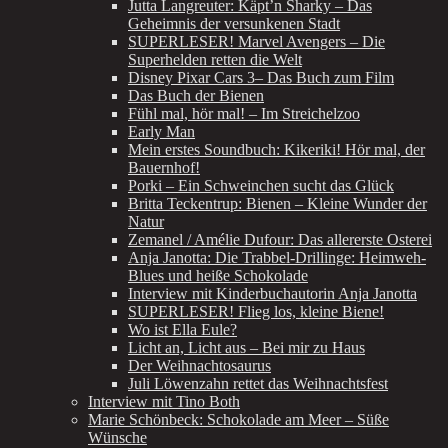
Jutta Langreuter: Käpt’n Sharky – Das
Geheimnis der versunkenen Stadt
SUPERLESER! Marvel Avengers – Die
Superhelden retten die Welt
Disney Pixar Cars 3– Das Buch zum Film
Das Buch der Bienen
Fühl mal, hör mal! – Im Streichelzoo
Early Man
Mein erstes Soundbuch: Kikeriki! Hör mal, der
Bauernhof!
Porki – Ein Schweinchen sucht das Glück
Britta Teckentrup: Bienen – Kleine Wunder der
Natur
Zemanel / Amélie Dufour: Das allererste Osterei
Anja Janotta: Die Trabbel-Drillinge: Heimweh-
Blues und heiße Schokolade
Interview mit Kinderbuchautorin Anja Janotta
SUPERLESER! Flieg los, kleine Biene!
Wo ist Ella Eule?
Licht an, Licht aus – Bei mir zu Haus
Der Weihnachtosaurus
Juli Löwenzahn rettet das Weihnachtsfest
Interview mit Tino Both
Marie Schönbeck: Schokolade am Meer – Süße
Wünsche