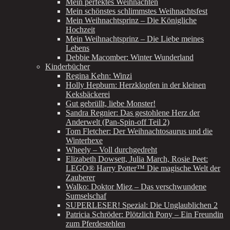
Mein perfektes Weihnachten
Mein schönstes schlimmstes Weihnachtsfest
Mein Weihnachtsprinz – Die Königliche
Hochzeit
Mein Weihnachtsprinz – Die Liebe meines
Lebens
Debbie Macomber: Winter Wunderland
Kinderbücher
Regina Kehn: Winzi
Holly Hepburn: Herzklopfen in der kleinen
Keksbäckerei
Gut gebrüllt, liebe Monster!
Sandra Regnier: Das gestohlene Herz der
Anderwelt (Pan-Spin-off Teil 2)
Tom Fletcher: Der Weihnachtosaurus und die
Winterhexe
Wheely – Voll durchgedreht
Elizabeth Dowsett, Julia March, Rosie Peet:
LEGO® Harry Potter™ Die magische Welt der
Zauberer
Walko: Doktor Miez – Das verschwundene
Sumselschaf
SUPERLESER! Spezial: Die Unglaublichen 2
Patricia Schröder: Plötzlich Pony – Ein Freundin
zum Pferdestehlen