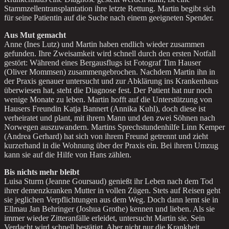
Stammzellentransplantation ihre letzte Rettung. Martin begibt sich
für seine Patientin auf die Suche nach einem geeigneten Spender.
Aus Mut gemacht
Anne (Ines Lutz) und Martin haben endlich wieder zusammen
gefunden. Ihre Zweisamkeit wird schnell durch den ersten Notfall
gestört: Während eines Bergausflugs ist Fotograf Tim Hauser
(Oliver Mommsen) zusammengebrochen. Nachdem Martin ihn in
der Praxis genauer untersucht und zur Abklärung ins Krankenhaus
überwiesen hat, steht die Diagnose fest. Der Patient hat nur noch
wenige Monate zu leben. Martin hofft auf die Unterstützung von
Hausers Freundin Katja Bannert (Annika Kuhl), doch diese ist
verheiratet und plant, mit ihrem Mann und den zwei Söhnen nach
Norwegen auszuwandern. Martins Sprechstundenhilfe Linn Kemper
(Andrea Gerhard) hat sich von ihrem Freund getrennt und zieht
kurzerhand in die Wohnung über der Praxis ein. Bei ihrem Umzug
kann sie auf die Hilfe von Hans zählen.
Bis nichts mehr bleibt
Luisa Sturm (Jeanne Goursaud) genießt ihr Leben nach dem Tod
ihrer demenzkranken Mutter in vollen Zügen. Stets auf Reisen geht
sie jeglichen Verpflichtungen aus dem Weg. Doch dann lernt sie in
Ellmau Jan Behringer (Joshua Grothe) kennen und lieben. Als sie
immer wieder Zitteranfälle erleidet, untersucht Martin sie. Sein
Verdacht wird schnell bestätigt. Aber nicht nur die Krankheit,