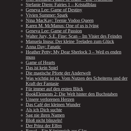
Stefanie Diem: Fairies 1 – Kristallblau
Geneva Lee: Game of Destiny
Vivien Summer: Spark
Nina MacKay: Teenie Vodoo Queen
Karen M. McManus: One of us is lying
Geneva Lee: Game of Passion
Walter Jury, S.E. Fine: Scan – Im Visier des Feindes
Manuela Inusa: Der kleine Teeladen zum Glück
Anna Day: Fanatic
Heather Petty: My Dear Sherlock 3 – Weil es enden
muss
Game of Hearts
Das ist kein Spiel
Die magische Pforte der Anderwelt
Was wichtig ist ist. Vom Nutzen des Scheiterns und der
Kraft der Fantasie
Für immer auf den ersten Blick
BookElements 2: Die Welt hinter den Buchstaben
Unsere verlorenen Herzen
Das Café der kleinen Wunder
Als ich Dich suchte
Sag nie ihren Namen
Bloß nicht blinzeln!
Der Prinz der Elfen
Royal – Ein Königreich aus Glas