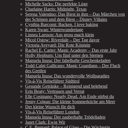
Michelle Sacks: Die perfekte Lüge
Charlaine Harris: Midnight, Texas
Serena Valentino: Das Biest in ihm – Das Märchen von
der Schönen und dem Biest – Disney Villains
Cynthia Barcomi: Backen. I love baking
Karen Swan: Winterwundertage
Linnea Larsson: Aus gross mach klein
Micol Ostow: Riverdale – Der Tag davor
Victoria Aveyard: Die Rote Königin
Rachel E. Carter: Magic Academy – Das erste Jahr
Holly Hepburn: Um fünf unter den Sternen
Manuela Inusa: Der fabelhafte Geschenkeladen
Todd Calgi Gallicano: Magic Guardians – Der Fluch
des Greifen
Manuela Inusa: Das wundervolle Wollparadies
Vis-á-Vis Reiseführer Südtirol
Gesunde Getränke – Reinigend und belebend
Erin Beaty: Vertrauen und Verrat
Elle Cosimano: Nearly Dead. Am Ende stirbst du
Jenny Colgan: Die kleine Sommerküche am Meer
Der kleine Wunsch für dich
Vis-á-Vis Reiseführer London
Manuela Inusa: Der zauberhafte Trödelladen
Janet Clark: Ewig Wir
C.E. Bernard: Palace of Glass – Die Wächterin