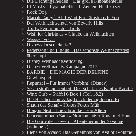
Die Dschungelhelden – Das große Kinoabenteuer
PJ Masks – Pyjamahelden 1: Zeit ein Held zu sein
Rock Dog
Mariah Carey´s All I Want For Christmas Is You
Der Weihnachtsengel von Beverly Hills
Trolls: Feiern mit den Trolls
Wish for Christmas – Glaube an Weihnachten
Wissper Vol. 3
Disneys Descendants 2
Pettersson und Findus – Das schönste Weihnachtsfest
überhaupt
Disney Weihnachtsverlosung
Disney Weihnachts-Kampagne 2017
BARBIE – DIE MAGIE DER DELFINE –
Gewinnspiel
Rapunzel – Für Immer Verföhnt! (Disney)
Sesamstraße präsentiert: Der Schatz des Käpt’n Karotte
Winx Club – Staffel 6 Box 1 (Teil 1&2)
Die Häschenschule: Jagd nach dem goldenen Ei
Shaun das Schaf – Hokus Pokus Mäh
Dragon Nest – Die Chroniken von Altera
Feuerwehrmann Sam – Norman außer Rand und Band
Die Garde der Löwen – Abenteuer in der Savanne
(Volume 2)
Elena von Avalor: Das Geheimnis von Avalor (Volume