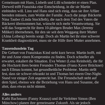
Gemeinsam mit Hans, Lisbeth und Lilli schmiedet er einen Plan.
Derweil trifft Franziska eine Entscheidung, in die sie Martin
einbinden will. Linn und Hans sind sich einig, dass sie ihre Affäre
beenden müssen, zum Wohle der Familie. Auch die junge Bäckerin
Nina Tauber (Linda Stockfleth), die nach dem Tod des Vaters die
Bäckerei übernommen hat, wünscht sich mehr Verantwortung. Sie
will das Sorgerecht für ihren 10-jährigen Bruder Max (Jeremy
Miliker) übernehmen, für den sie seit dem Weggang ihrer Mutter
(Alma Leiberg) bereits sorgt. Doch als Martin bei ihr eine schwere
Krankheit diagnostiziert, muss sie die Hilfe ihrer Mutter annehmen.
Tausendundein Tag
Die Geburt von Franziskas Kind steht kurz bevor. Martin hofft, mit
ihr und Anne einen Kompromiss zu finden. Doch schneller als
erwartet, eskaliert die Situation. Eva Winter (Lena Reinhold), die für
die Hochzeit ihres besten Freundes Thomas (Franz-Xaver Brückner)
nach Ellmau kommt, hat gesundheitliche Probleme. Martin stellt
fest, dass sie schwer erkrankt ist und Thomas bei einem One-Night-
Stand vor einiger Zeit angesteckt hat. Die Freundschaft steht auf
dem Spiel, ebenso wie die Beziehung von Hans und Susanne, die
ahnt, dass etwas nicht stimmt.
Alles anders
Kathi Bachmann (Fanny Krausz) und ihr Verlobter Simon (Ben
Münchow) planen ihre gemeinsame Zukunft. Als sie jedoch