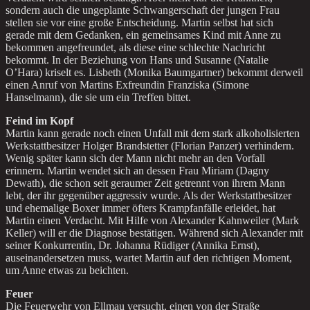
sondern auch die ungeplante Schwangerschaft der jungen Frau
stellen sie vor eine große Entscheidung. Martin selbst hat sich
gerade mit dem Gedanken, ein gemeinsames Kind mit Anne zu
bekommen angefreundet, als diese eine schlechte Nachricht
bekommt. In der Beziehung von Hans und Susanne (Natalie
O’Hara) kriselt es. Lisbeth (Monika Baumgartner) bekommt derweil
einen Anruf von Martins Exfreundin Franziska (Simone
Hanselmann), die sie um ein Treffen bittet.
Feind im Kopf
Martin kann gerade noch einen Unfall mit dem stark alkoholisierten
Werkstattbesitzer Holger Brandstetter (Florian Panzer) verhindern.
Wenig später kann sich der Mann nicht mehr an den Vorfall
erinnern. Martin wendet sich an dessen Frau Miriam (Dagny
Dewath), die schon seit geraumer Zeit getrennt von ihrem Mann
lebt, der ihr gegenüber aggressiv wurde. Als der Werkstattbesitzer
und ehemalige Boxer immer öfters Krampfanfälle erleidet, hat
Martin einen Verdacht. Mit Hilfe von Alexander Kahnweiler (Mark
Keller) will er die Diagnose bestätigen. Während sich Alexander mit
seiner Konkurrentin, Dr. Johanna Rüdiger (Annika Ernst),
auseinandersetzen muss, wartet Martin auf den richtigen Moment,
um Anne etwas zu beichten.
Feuer
Die Feuerwehr von Ellmau versucht, einen von der Straße