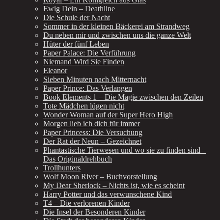
Ewig Dein – Deathline
Die Schule der Nacht
Sommer in der kleinen Bäckerei am Strandweg
Du neben mir und zwischen uns die ganze Welt
Hüter der fünf Leben
Paper Palace: Die Verführung
Niemand Wird Sie Finden
Eleanor
Sieben Minuten nach Mitternacht
Paper Prince: Das Verlangen
Book Elements 1 – Die Magie zwischen den Zeilen
Tote Mädchen lügen nicht
Wonder Woman auf der Super Hero High
Morgen lieb ich dich für immer
Paper Princess: Die Versuchung
Der Rat der Neun – Gezeichnet
Phantastische Tierwesen und wo sie zu finden sind –
Das Originaldrehbuch
Trollhunters
Wolf Moon River – Buchvorstellung
My Dear Sherlock – Nichts ist, wie es scheint
Harry Potter und das verwunschene Kind
T4 – Die verlorenen Kinder
Die Insel der Besonderen Kinder