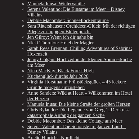
Manuela Inusa: Wintervanille
Serena Valentino: Die Einsame im Meer – Disney
Villains
Debbie Macomber: Schneeflockenträume
Sara Rittershausen: Orchideen-Glück: Mit der richtigen
Pflege zur üppigen Blütenpracht
Jen Gilroy: Wenn ich dir nahe bin
Nicki Thornton: Hotel der Magier
Sarah Rees Brennan: Chilling Adventures of Sabrina:
Hexenzeit
Jenny Colgan: Hochzeit in der kleinen Sommerküche
am Meer
Nina MacKay: Black Forest High
Kuchenglück durchs Jahr 2020
Virginia Horstmann: Frühstücksglück – 45 leckere
Gründe morgens aufzustehen
Anne Sanders: Wild at Heart – Willkommen im Hotel
der Herzen
Manuela Inusa: Die kleine Straße der großen Herzen
Chris Rylander: Die Legende von Greg 1: Der krass
katastrophale Anfang der ganzen Sache
Debbie Macomber: Das kleine Cottage am Meer
Serena Valentino: Die Schönste im ganzen Land –
Disney Villains
Anette Hinrichs: Nordlicht