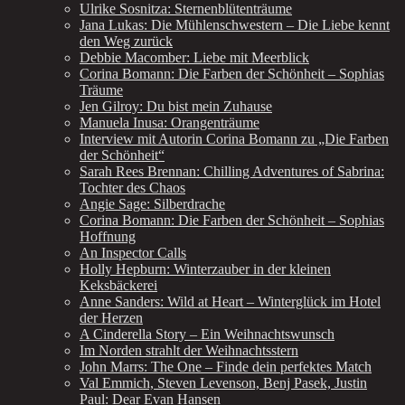
Ulrike Sosnitza: Sternenblütenträume
Jana Lukas: Die Mühlenschwestern – Die Liebe kennt
den Weg zurück
Debbie Macomber: Liebe mit Meerblick
Corina Bomann: Die Farben der Schönheit – Sophias
Träume
Jen Gilroy: Du bist mein Zuhause
Manuela Inusa: Orangenträume
Interview mit Autorin Corina Bomann zu „Die Farben
der Schönheit“
Sarah Rees Brennan: Chilling Adventures of Sabrina:
Tochter des Chaos
Angie Sage: Silberdrache
Corina Bomann: Die Farben der Schönheit – Sophias
Hoffnung
An Inspector Calls
Holly Hepburn: Winterzauber in der kleinen
Keksbäckerei
Anne Sanders: Wild at Heart – Winterglück im Hotel
der Herzen
A Cinderella Story – Ein Weihnachtswunsch
Im Norden strahlt der Weihnachtsstern
John Marrs: The One – Finde dein perfektes Match
Val Emmich, Steven Levenson, Benj Pasek, Justin
Paul: Dear Evan Hansen