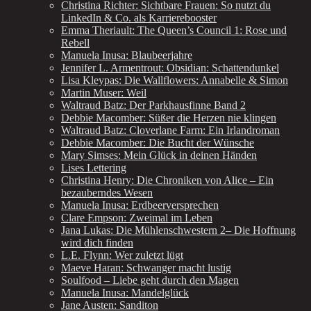
Christina Richter: Sichtbare Frauen: So nutzt du
LinkedIn & Co. als Karrierebooster
Emma Theriault: The Queen’s Council 1: Rose und
Rebell
Manuela Inusa: Blaubeerjahre
Jennifer L. Armentrout: Obsidian: Schattendunkel
Lisa Kleypas: Die Wallflowers: Annabelle & Simon
Martin Muser: Weil
Waltraud Batz: Der Parkhausfinne Band 2
Debbie Macomber: Süßer die Herzen nie klingen
Waltraud Batz: Cloverlane Farm: Ein Irlandroman
Debbie Macomber: Die Bucht der Wünsche
Mary Simses: Mein Glück in deinen Händen
Lises Lettering
Christina Henry: Die Chroniken von Alice – Ein
bezauberndes Wesen
Manuela Inusa: Erdbeerversprechen
Clare Empson: Zweimal im Leben
Jana Lukas: Die Mühlenschwestern 2– Die Hoffnung
wird dich finden
L.E. Flynn: Wer zuletzt lügt
Maeve Haran: Schwanger macht lustig
Soulfood – Liebe geht durch den Magen
Manuela Inusa: Mandelglück
Jane Austen: Sanditon