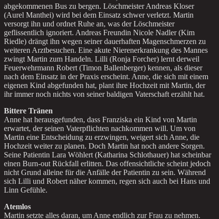
abgekommenen Bus zu bergen. Löschmeister Andreas Kloser
(Aurel Manthei) wird bei dem Einsatz schwer verletzt. Martin
versorgt ihn und ordnet Ruhe an, was der Löschmeister
geflissentlich ignoriert. Andreas Freundin Nicole Nadler (Kim
Riedle) drängt ihn wegen seiner dauerhaften Magenschmerzen zu
weiteren Arztbesuchen. Eine akute Nierenerkrankung des Mannes
zwingt Martin zum Handeln. Lilli (Ronja Forcher) lernt derweil
Feuerwehrmann Robert (Timon Ballenberger) kennen, als dieser
nach dem Einsatz in der Praxis erscheint. Anne, die sich mit einem
eigenen Kind abgefunden hat, plant ihre Hochzeit mit Martin, der
ihr immer noch nichts von seiner baldigen Vaterschaft erzählt hat.
Bittere Tränen
Anne hat herausgefunden, dass Franziska ein Kind von Martin
erwartet, der seinen Vaterpflichten nachkommen will. Um von
Martin eine Entscheidung zu erzwingen, weigert sich Anne, die
Hochzeit weiter zu planen. Doch Martin hat noch andere Sorgen.
Seine Patientin Lara Wöhlert (Katharina Schlothauer) hat scheinbar
einen Burn-out Rückfall erlitten. Das offensichtliche scheint jedoch
nicht Grund alleine für die Anfälle der Patientin zu sein. Während
sich Lilli und Robert näher kommen, regen sich auch bei Hans und
Linn Gefühle.
Atemlos
Martin setzte alles daran, um Anne endlich zur Frau zu nehmen.