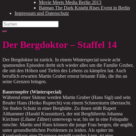
Movie Meets Media Berlin 2013
Batman The Dark Knight Rises Event in Berlin
Impressum und Datenschutz
Search
for:
Der Bergdoktor – Staffel 14
Der Bergdoktor ist zurück. In einem Winterspecial sowie acht
spannenden Episoden dreht sich wieder alles um die Familie Gruber,
die mit den Höhen und Tiefen des Lebens zu kämpfen hat. Auch
beruflich erwarten Martin Gruber erneut brisante Fälle, die ihn an
seine Grenzen bringen.
Bauernopfer (Winterspecial)
Während einer Skitour werden Martin Gruber (Hans Sigl) und sein
Bruder Hans (Heiko Ruprecht) von einem Schneesturm überrascht.
Sie finden Schutz in einer Berghütte. Zu ihnen stößt Rupert
Althammer (Harald Krassnitzer), der mit Bergführerin Johanna
Kirchner (Liliane Zillner) unterwegs war, bis sie in eine Felsspalte
rutschte. Martin und Hans können die junge Frau bergen, die angibt,
unter gesundheitlichen Problemen zu leiden. Als später im
Krankenhaus eine Diagnose gestellt werden kann, ist eine