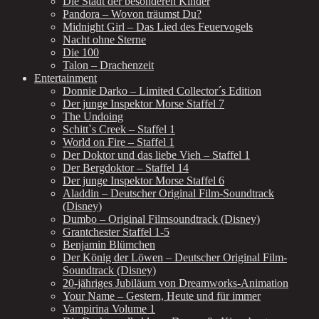
Die Stadt der besonderen Kinder
Pandora – Wovon träumst Du?
Midnight Girl – Das Lied des Feuervogels
Nacht ohne Sterne
Die 100
Talon – Drachenzeit
Entertainment
Donnie Darko – Limited Collector´s Edition
Der junge Inspektor Morse Staffel 7
The Undoing
Schitt`s Creek – Staffel 1
World on Fire – Staffel 1
Der Doktor und das liebe Vieh – Staffel 1
Der Bergdoktor – Staffel 14
Der junge Inspektor Morse Staffel 6
Aladdin – Deutscher Original Film-Soundtrack
(Disney)
Dumbo – Original Filmsoundtrack (Disney)
Grantchester Staffel 1-5
Benjamin Blümchen
Der König der Löwen – Deutscher Original Film-
Soundtrack (Disney)
20-jähriges Jubiläum von Dreamworks-Animation
Your Name – Gestern, Heute und für immer
Vampirina Volume 1