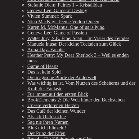
Stefanie Diem: Fairies 1 – Kristallblau
Geneva Lee: Game of Destiny
Vivien Summer: Spark
Nina MacKay: Teenie Vodoo Queen
Karen M. McManus: One of us is lying
Geneva Lee: Game of Passion
Walter Jury, S.E. Fine: Scan – Im Visier des Feindes
Manuela Inusa: Der kleine Teeladen zum Glück
Anna Day: Fanatic
Heather Petty: My Dear Sherlock 3 – Weil es enden
muss
Game of Hearts
Das ist kein Spiel
Die magische Pforte der Anderwelt
Was wichtig ist ist. Vom Nutzen des Scheiterns und der
Kraft der Fantasie
Für immer auf den ersten Blick
BookElements 2: Die Welt hinter den Buchstaben
Unsere verlorenen Herzen
Das Café der kleinen Wunder
Als ich Dich suchte
Sag nie ihren Namen
Bloß nicht blinzeln!
Der Prinz der Elfen
Royal – Ein Königreich aus Glas