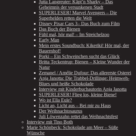
Jutta Langreuter: Käpt’n Sharky – Das
Geheimnis der versunkenen Stadt
SUPERLESER! Marvel Avengers – Die
Superhelden retten die Welt
Disney Pixar Cars 3– Das Buch zum Film
Das Buch der Bienen
Fühl mal, hör mal! – Im Streichelzoo
Early Man
Mein erstes Soundbuch: Kikeriki! Hör mal, der
Bauernhof!
Porki – Ein Schweinchen sucht das Glück
Britta Teckentrup: Bienen – Kleine Wunder der
Natur
Zemanel / Amélie Dufour: Das allererste Osterei
Anja Janotta: Die Trabbel-Drillinge: Heimweh-
Blues und heiße Schokolade
Interview mit Kinderbuchautorin Anja Janotta
SUPERLESER! Flieg los, kleine Biene!
Wo ist Ella Eule?
Licht an, Licht aus – Bei mir zu Haus
Der Weihnachtosaurus
Juli Löwenzahn rettet das Weihnachtsfest
Interview mit Tino Both
Marie Schönbeck: Schokolade am Meer – Süße
Wünsche