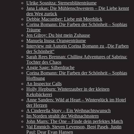
Ulrike Sosnitza: Sternenblütenträume
Jana Lukas: Die Mühlenschwestern – Die Liebe kennt
den Weg zurück
Debbie Macomber: Liebe mit Meerblick
Corina Bomann: Die Farben der Schönheit – Sophias
Träume
Jen Gilroy: Du bist mein Zuhause
Manuela Inusa: Orangenträume
Interview mit Autorin Corina Bomann zu „Die Farben
der Schönheit“
Sarah Rees Brennan: Chilling Adventures of Sabrina:
Tochter des Chaos
Angie Sage: Silberdrache
Corina Bomann: Die Farben der Schönheit – Sophias
Hoffnung
An Inspector Calls
Holly Hepburn: Winterzauber in der kleinen
Keksbäckerei
Anne Sanders: Wild at Heart – Winterglück im Hotel
der Herzen
A Cinderella Story – Ein Weihnachtswunsch
Im Norden strahlt der Weihnachtsstern
John Marrs: The One – Finde dein perfektes Match
Val Emmich, Steven Levenson, Benj Pasek, Justin
Paul: Dear Evan Hansen