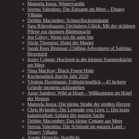
Manuela Inusa: Wintervanille
Serena Valentino: Die Einsame im Meer – Disney
Villains
Debbie Macomber: Schneeflockenträume
Sara Rittershausen: Orchideen-Glück: Mit der richtigen
Pflege zur üppigen Blütenpracht
Jen Gilroy: Wenn ich dir nahe bin
Nicki Thornton: Hotel der Magier
Sarah Rees Brennan: Chilling Adventures of Sabrina:
Hexenzeit
Jenny Colgan: Hochzeit in der kleinen Sommerküche
am Meer
Nina MacKay: Black Forest High
Kuchenglück durchs Jahr 2020
Virginia Horstmann: Frühstücksglück – 45 leckere
Gründe morgens aufzustehen
Anne Sanders: Wild at Heart – Willkommen im Hotel
der Herzen
Manuela Inusa: Die kleine Straße der großen Herzen
Chris Rylander: Die Legende von Greg 1: Der krass
katastrophale Anfang der ganzen Sache
Debbie Macomber: Das kleine Cottage am Meer
Serena Valentino: Die Schönste im ganzen Land –
Disney Villains
Anette Hinrichs: Nordlicht