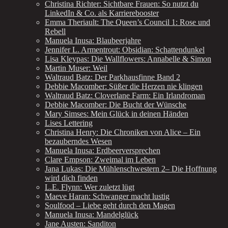
Christina Richter: Sichtbare Frauen: So nutzt du
LinkedIn & Co. als Karrierebooster
Emma Theriault: The Queen’s Council 1: Rose und
Rebell
Manuela Inusa: Blaubeerjahre
Jennifer L. Armentrout: Obsidian: Schattendunkel
Lisa Kleypas: Die Wallflowers: Annabelle & Simon
Martin Muser: Weil
Waltraud Batz: Der Parkhausfinne Band 2
Debbie Macomber: Süßer die Herzen nie klingen
Waltraud Batz: Cloverlane Farm: Ein Irlandroman
Debbie Macomber: Die Bucht der Wünsche
Mary Simses: Mein Glück in deinen Händen
Lises Lettering
Christina Henry: Die Chroniken von Alice – Ein
bezauberndes Wesen
Manuela Inusa: Erdbeerversprechen
Clare Empson: Zweimal im Leben
Jana Lukas: Die Mühlenschwestern 2– Die Hoffnung
wird dich finden
L.E. Flynn: Wer zuletzt lügt
Maeve Haran: Schwanger macht lustig
Soulfood – Liebe geht durch den Magen
Manuela Inusa: Mandelglück
Jane Austen: Sanditon