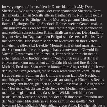
Im vergangenen Jahr erschien in Deutschland mit „My Dear
Sherlock – Wie alles begann“ der erste spannende Sherlock-Krimi
der amerikanischen Schriftstellerin Heather Petty. Nun führt sie die
Geschichte der 16-jährigen Jamie Moriarty, genannt Mori, und
ihrem 17-jährigen Freund Sherlock Holmes weiter. Gerade mal ein
Jahr mussten die Leser warten, um erneut Zeuge eines spannenden
und zugleich schrecklichen Kriminalfalls zu werden. Die Handlung
beginnt vierzehn Tage nach den Ereignissen des ersten Buchs. Nur
mit Sherlocks Hilfe konnte Mori dem Mordversuch ihres Vaters
entgehen. Seither sitzt Detektiv Moriarty in Haft und muss sich für
die Serienmorde, die er begangen hat, verantworten. Obwohl ihr
Vater in Gewahrsam der Polizei ist, kann sich Mori nicht richtig
sicher fühlen. Sie fürchtet, dass ihr Vater durch eine List der Haft
entkommen kann und erneut zur Gefahr für sie und ihre Brüder
Michael, Fred und Sean werden könnte. Ihre Angst wird täglich von
den Journalisten geschürt, die seit den schrecklichen Vorfällen ihr
Haus belagern. Stimmen des Unmuts werden laut. Die Nachbarn
und Bürger, die Detektiv Moriarty als anständigen Hüter des Rechts
kennengelernt haben, glauben an dessen Unschuld. Alle Augen sind
auf Mori gerichtet, die zur Zielscheibe der Medien wird. Immer
mehr Leute glauben daran, dass sie in Wirklichkeit hinter der
bestialischen Mordserie steckt, bei der auch ihre beste Freundin und
der Vater einer Mitschülerin zu Tode kam. In der größten Not
bekommt Mori plötzlich Unterstützung von Alice. Die ehemals beste