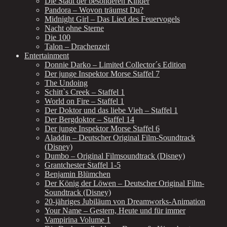
Die Stadt der besonderen Kinder
Pandora – Wovon träumst Du?
Midnight Girl – Das Lied des Feuervogels
Nacht ohne Sterne
Die 100
Talon – Drachenzeit
Entertainment
Donnie Darko – Limited Collector´s Edition
Der junge Inspektor Morse Staffel 7
The Undoing
Schitt`s Creek – Staffel 1
World on Fire – Staffel 1
Der Doktor und das liebe Vieh – Staffel 1
Der Bergdoktor – Staffel 14
Der junge Inspektor Morse Staffel 6
Aladdin – Deutscher Original Film-Soundtrack
(Disney)
Dumbo – Original Filmsoundtrack (Disney)
Grantchester Staffel 1-5
Benjamin Blümchen
Der König der Löwen – Deutscher Original Film-
Soundtrack (Disney)
20-jähriges Jubiläum von Dreamworks-Animation
Your Name – Gestern, Heute und für immer
Vampirina Volume 1