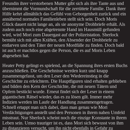
Freundin ihrer verstorbenen Mutter gibt sich als ihre Tante aus und
übernimmt die Vormundschaft für die zerrüttete Familie. Dank ihrer
Hilfe kehrt allmählich das Gefühl von Geborgenheit zurück und ein
annähernd normales Familienleben stellt sich sein. Doch Moris
Glück dauert nicht lange an, als sie anonyme Drohbriefe erhält. Als
zudem auch noch eine abgetrennte Hand im Hausmüll gefunden
wird, wird Mori zum Dauergast auf der Polizeistation. Sherlock
bemüht sich mit allen Kräften, den Absender der Drohbriefe zu
entlarven und den Täter der neuen Mordfälle zu finden. Doch bald
ist auch er machtlos gegen die Person, die es auf Moris Leben
abgesehen hat.
Heater Petty gelingt es spielend, an die Spannung ihres ersten Buchs
anzuschließen. Die Geschehnisse werden kurz und knapp
zusammengefasst, um den Leser den Wiedereinstieg in die
Geschichte zu erleichtern. Die Hauptfiguren sind erhalten geblieben
und bilden den Kern der Geschichte, die mit neuen Tätern und
Opfern bestückt wurde. Erneut findet sich der Leser in einem
gigantischen Rätsel wieder, das es zu lösen gilt. Immer mehr
Indizien werden im Laufe der Handlung zusammengetragen.
Schnell ertappt man sich dabei, dass man genau wie Mori
Verdächtigungen anstellt und den Personen in ihrem nahen Umfeld
misstraut. Nur Sherlock scheint noch die einzige Konstante in ihrem
Leben sein. Umso trauriger ist es, dass Mori sich bewusst von ihm
zu distanzieren versucht, um ihn nicht ebenfalls in Gefahr zu