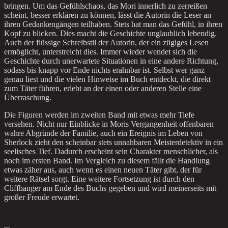
bringen. Um das Gefühlschaos, das Mori innerlich zu zerreißen
scheint, besser erklären zu können, lässt die Autorin die Leser an
ihren Gedankengängen teilhaben. Stets hat man das Gefühl, in ihren
Kopf zu blicken. Dies macht die Geschichte unglaublich lebendig.
Auch der flüssige Schreibstil der Autorin, der ein zügiges Lesen
ermöglicht, unterstreicht dies. Immer wieder wendet sich die
Geschichte durch unerwartete Situationen in eine andere Richtung,
sodass bis knapp vor Ende nichts erahnbar ist. Selbst wer ganz
genau liest und die vielen Hinweise im Buch entdeckt, die direkt
zum Täter führen, erlebt an der einen oder anderen Stelle eine
Überraschung.
Die Figuren werden im zweiten Band mit etwas mehr Tiefe
versehen. Nicht nur Einblicke in Moris Vergangenheit offenbaren
wahre Abgründe der Familie, auch ein Ereignis im Leben von
Sherlock zieht den scheinbar stets unnahbaren Meisterdetektiv in ein
seelisches Tief. Dadurch erscheint sein Charakter menschlicher, als
noch im ersten Band. Im Vergleich zu diesem fällt die Handlung
etwas zäher aus, auch wenn es einen neuen Täter gibt, der für
weitere Rätsel sorgt. Eine weitere Fortsetzung ist durch den
Cliffhanger am Ende des Buchs gegeben und wird meinerseits mit
großer Freude erwartet.