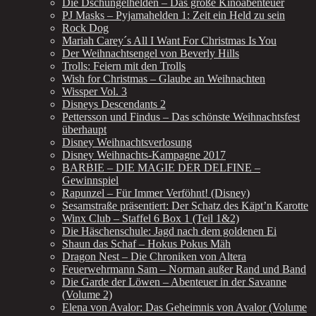
Die Dschungelhelden – Das große Kinoabenteuer
PJ Masks – Pyjamahelden 1: Zeit ein Held zu sein
Rock Dog
Mariah Carey´s All I Want For Christmas Is You
Der Weihnachtsengel von Beverly Hills
Trolls: Feiern mit den Trolls
Wish for Christmas – Glaube an Weihnachten
Wissper Vol. 3
Disneys Descendants 2
Pettersson und Findus – Das schönste Weihnachtsfest
überhaupt
Disney Weihnachtsverlosung
Disney Weihnachts-Kampagne 2017
BARBIE – DIE MAGIE DER DELFINE –
Gewinnspiel
Rapunzel – Für Immer Verföhnt! (Disney)
Sesamstraße präsentiert: Der Schatz des Käpt’n Karotte
Winx Club – Staffel 6 Box 1 (Teil 1&2)
Die Häschenschule: Jagd nach dem goldenen Ei
Shaun das Schaf – Hokus Pokus Mäh
Dragon Nest – Die Chroniken von Altera
Feuerwehrmann Sam – Norman außer Rand und Band
Die Garde der Löwen – Abenteuer in der Savanne
(Volume 2)
Elena von Avalor: Das Geheimnis von Avalor (Volume