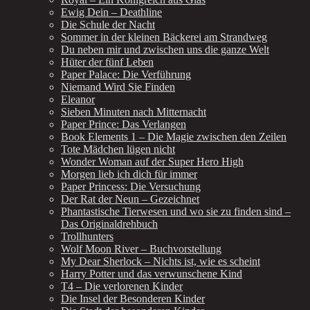
Ewig Dein – Deathline
Die Schule der Nacht
Sommer in der kleinen Bäckerei am Strandweg
Du neben mir und zwischen uns die ganze Welt
Hüter der fünf Leben
Paper Palace: Die Verführung
Niemand Wird Sie Finden
Eleanor
Sieben Minuten nach Mitternacht
Paper Prince: Das Verlangen
Book Elements 1 – Die Magie zwischen den Zeilen
Tote Mädchen lügen nicht
Wonder Woman auf der Super Hero High
Morgen lieb ich dich für immer
Paper Princess: Die Versuchung
Der Rat der Neun – Gezeichnet
Phantastische Tierwesen und wo sie zu finden sind –
Das Originaldrehbuch
Trollhunters
Wolf Moon River – Buchvorstellung
My Dear Sherlock – Nichts ist, wie es scheint
Harry Potter und das verwunschene Kind
T4 – Die verlorenen Kinder
Die Insel der Besonderen Kinder