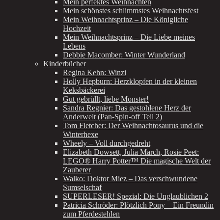
Mein perfektes Weihnachten
Mein schönstes schlimmstes Weihnachtsfest
Mein Weihnachtsprinz – Die Königliche
Hochzeit
Mein Weihnachtsprinz – Die Liebe meines
Lebens
Debbie Macomber: Winter Wunderland
Kinderbücher
Regina Kehn: Winzi
Holly Hepburn: Herzklopfen in der kleinen
Keksbäckerei
Gut gebrüllt, liebe Monster!
Sandra Regnier: Das gestohlene Herz der
Anderwelt (Pan-Spin-off Teil 2)
Tom Fletcher: Der Weihnachtosaurus und die
Winterhexe
Wheely – Voll durchgedreht
Elizabeth Dowsett, Julia March, Rosie Peet:
LEGO® Harry Potter™ Die magische Welt der
Zauberer
Walko: Doktor Miez – Das verschwundene
Sumselschaf
SUPERLESER! Spezial: Die Unglaublichen 2
Patricia Schröder: Plötzlich Pony – Ein Freundin
zum Pferdestehlen