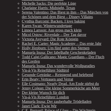
Michelle Sacks: Die perfekte Lüge
Charlaine Harris: Midnight, Texas
Serena Valentino: Das Biest in ihm – Das Märchen von
der Schönen und dem Biest – Disney Villains
Cynthia Barcomi: Backen. I love baking
Karen Swan: Winterwundertage
Linnea Larsson: Aus gross mach klein
Micol Ostow: Riverdale – Der Tag davor
Victoria Aveyard: Die Rote Königin
Rachel E. Carter: Magic Academy – Das erste Jahr
Holly Hepburn: Um fünf unter den Sternen
Manuela Inusa: Der fabelhafte Geschenkeladen
Todd Calgi Gallicano: Magic Guardians – Der Fluch
des Greifen
Manuela Inusa: Das wundervolle Wollparadies
Vis-á-Vis Reiseführer Südtirol
Gesunde Getränke – Reinigend und belebend
Erin Beaty: Vertrauen und Verrat
Elle Cosimano: Nearly Dead. Am Ende stirbst du
Jenny Colgan: Die kleine Sommerküche am Meer
Der kleine Wunsch für dich
Vis-á-Vis Reiseführer London
Manuela Inusa: Der zauberhafte Trödelladen
Janet Clark: Ewig Wir
C.E. Bernard: Palace of Glass – Die Wächterin