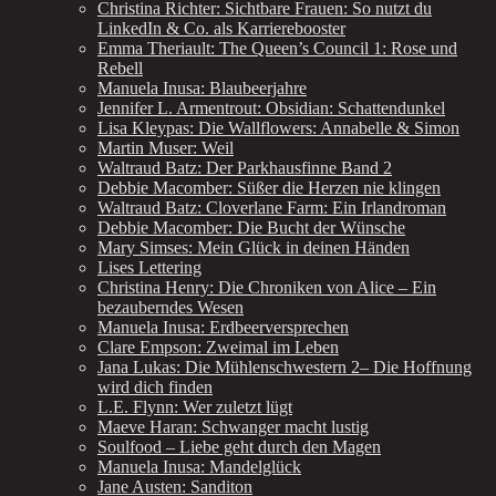
Christina Richter: Sichtbare Frauen: So nutzt du
LinkedIn & Co. als Karrierebooster
Emma Theriault: The Queen’s Council 1: Rose und
Rebell
Manuela Inusa: Blaubeerjahre
Jennifer L. Armentrout: Obsidian: Schattendunkel
Lisa Kleypas: Die Wallflowers: Annabelle & Simon
Martin Muser: Weil
Waltraud Batz: Der Parkhausfinne Band 2
Debbie Macomber: Süßer die Herzen nie klingen
Waltraud Batz: Cloverlane Farm: Ein Irlandroman
Debbie Macomber: Die Bucht der Wünsche
Mary Simses: Mein Glück in deinen Händen
Lises Lettering
Christina Henry: Die Chroniken von Alice – Ein
bezauberndes Wesen
Manuela Inusa: Erdbeerversprechen
Clare Empson: Zweimal im Leben
Jana Lukas: Die Mühlenschwestern 2– Die Hoffnung
wird dich finden
L.E. Flynn: Wer zuletzt lügt
Maeve Haran: Schwanger macht lustig
Soulfood – Liebe geht durch den Magen
Manuela Inusa: Mandelglück
Jane Austen: Sanditon