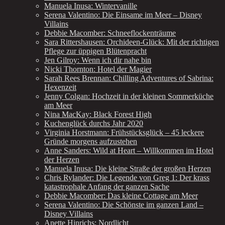
Manuela Inusa: Wintervanille
Serena Valentino: Die Einsame im Meer – Disney
Villains
Debbie Macomber: Schneeflockenträume
Sara Rittershausen: Orchideen-Glück: Mit der richtigen
Pflege zur üppigen Blütenpracht
Jen Gilroy: Wenn ich dir nahe bin
Nicki Thornton: Hotel der Magier
Sarah Rees Brennan: Chilling Adventures of Sabrina:
Hexenzeit
Jenny Colgan: Hochzeit in der kleinen Sommerküche
am Meer
Nina MacKay: Black Forest High
Kuchenglück durchs Jahr 2020
Virginia Horstmann: Frühstücksglück – 45 leckere
Gründe morgens aufzustehen
Anne Sanders: Wild at Heart – Willkommen im Hotel
der Herzen
Manuela Inusa: Die kleine Straße der großen Herzen
Chris Rylander: Die Legende von Greg 1: Der krass
katastrophale Anfang der ganzen Sache
Debbie Macomber: Das kleine Cottage am Meer
Serena Valentino: Die Schönste im ganzen Land –
Disney Villains
Anette Hinrichs: Nordlicht