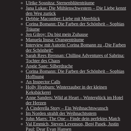
Ulrike Sosnitza: Sternenblütenträume
Jana Lukas: Die Mühlenschwestern – Die Liebe kennt
den Weg zurück
Debbie Macomber: Liebe mit Meerblick
Corina Bomann: Die Farben der Schönheit – Sophias
Träume
Jen Gilroy: Du bist mein Zuhause
Manuela Inusa: Orangenträume
Interview mit Autorin Corina Bomann zu „Die Farben
der Schönheit“
Sarah Rees Brennan: Chilling Adventures of Sabrina:
Tochter des Chaos
Angie Sage: Silberdrache
Corina Bomann: Die Farben der Schönheit – Sophias
Hoffnung
An Inspector Calls
Holly Hepburn: Winterzauber in der kleinen
Keksbäckerei
Anne Sanders: Wild at Heart – Winterglück im Hotel
der Herzen
A Cinderella Story – Ein Weihnachtswunsch
Im Norden strahlt der Weihnachtsstern
John Marrs: The One – Finde dein perfektes Match
Val Emmich, Steven Levenson, Benj Pasek, Justin
Paul: Dear Evan Hansen