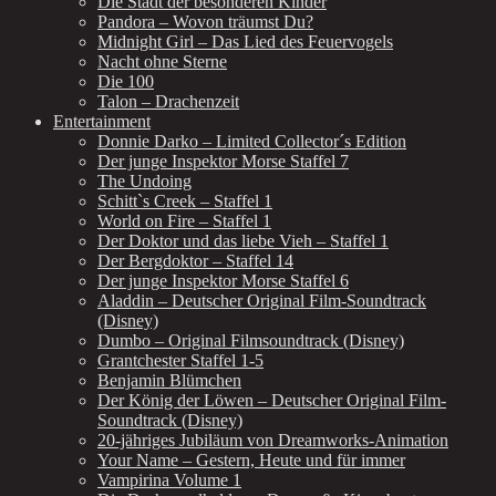
Die Stadt der besonderen Kinder
Pandora – Wovon träumst Du?
Midnight Girl – Das Lied des Feuervogels
Nacht ohne Sterne
Die 100
Talon – Drachenzeit
Entertainment
Donnie Darko – Limited Collector´s Edition
Der junge Inspektor Morse Staffel 7
The Undoing
Schitt`s Creek – Staffel 1
World on Fire – Staffel 1
Der Doktor und das liebe Vieh – Staffel 1
Der Bergdoktor – Staffel 14
Der junge Inspektor Morse Staffel 6
Aladdin – Deutscher Original Film-Soundtrack
(Disney)
Dumbo – Original Filmsoundtrack (Disney)
Grantchester Staffel 1-5
Benjamin Blümchen
Der König der Löwen – Deutscher Original Film-
Soundtrack (Disney)
20-jähriges Jubiläum von Dreamworks-Animation
Your Name – Gestern, Heute und für immer
Vampirina Volume 1