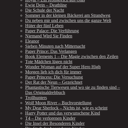
Ewig Dein – Deathline
Die Schule der Nacht
Sommer in der kleinen Bäckerei am Strandweg
Du neben mir und zwischen uns die ganze Welt
Hüter der fünf Leben
Paper Palace: Die Verführung
Niemand Wird Sie Finden
Eleanor
Sieben Minuten nach Mitternacht
Paper Prince: Das Verlangen
Book Elements 1 – Die Magie zwischen den Zeilen
Tote Mädchen lügen nicht
Wonder Woman auf der Super Hero High
Morgen lieb ich dich für immer
Paper Princess: Die Versuchung
Der Rat der Neun – Gezeichnet
Phantastische Tierwesen und wo sie zu finden sind –
Das Originaldrehbuch
Trollhunters
Wolf Moon River – Buchvorstellung
My Dear Sherlock – Nichts ist, wie es scheint
Harry Potter und das verwunschene Kind
T4 – Die verlorenen Kinder
Die Insel der Besonderen Kinder