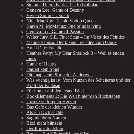
Stefanie Diem: Fairies 1 – Kristallblau
Geneva Lee: Game of Destiny
Vivien Summer: Spark
Nina MacKay: Teenie Vodoo Queen
Karen M. McManus: One of us is lying
Geneva Lee: Game of Passion
Walter Jury, S.E. Fine: Scan – Im Visier des Feindes
Manuela Inusa: Der kleine Teeladen zum Glück
Anna Day: Fanatic
Heather Petty: My Dear Sherlock 3 – Weil es enden
muss
Game of Hearts
Das ist kein Spiel
Die magische Pforte der Anderwelt
Was wichtig ist ist. Vom Nutzen des Scheiterns und der
Kraft der Fantasie
Für immer auf den ersten Blick
BookElements 2: Die Welt hinter den Buchstaben
Unsere verlorenen Herzen
Das Café der kleinen Wunder
Als ich Dich suchte
Sag nie ihren Namen
Bloß nicht blinzeln!
Der Prinz der Elfen
Royal – Ein Königreich aus Glas