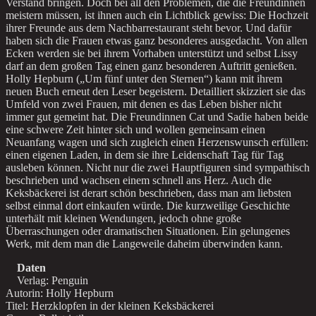
Verstand bringen. Doch bei all den Problemen, die die Freundinnen
meistern müssen, ist ihnen auch ein Lichtblick gewiss: Die Hochzeit
ihrer Freunde aus dem Nachbarrestaurant steht bevor. Und dafür
haben sich die Frauen etwas ganz besonderes ausgedacht. Von allen
Ecken werden sie bei ihrem Vorhaben unterstützt und selbst Lissy
darf an dem großen Tag einen ganz besonderen Auftritt genießen.
Holly Hepburn („Um fünf unter den Sternen“) kann mit ihrem
neuen Buch erneut den Leser begeistern. Detailliert skizziert sie das
Umfeld von zwei Frauen, mit denen es das Leben bisher nicht
immer gut gemeint hat. Die Freundinnen Cat und Sadie haben beide
eine schwere Zeit hinter sich und wollen gemeinsam einen
Neuanfang wagen und sich zugleich einen Herzenswunsch erfüllen:
einen eigenen Laden, in dem sie ihre Leidenschaft Tag für Tag
ausleben können. Nicht nur die zwei Hauptfiguren sind sympathisch
beschrieben und wachsen einem schnell ans Herz. Auch die
Keksbäckerei ist derart schön beschrieben, dass man am liebsten
selbst einmal dort einkaufen würde. Die kurzweilige Geschichte
unterhält mit kleinen Wendungen, jedoch ohne große
Überraschungen oder dramatischen Situationen. Ein gelungenes
Werk, mit dem man die Langeweile daheim überwinden kann.
Daten
Verlag: Penguin
Autorin: Holly Hepburn
Titel: Herzklopfen in der kleinen Keksbäckerei