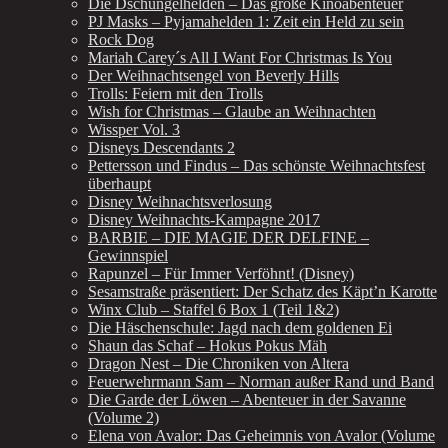
Die Dschungelhelden – Das große Kinoabenteuer
PJ Masks – Pyjamahelden 1: Zeit ein Held zu sein
Rock Dog
Mariah Carey´s All I Want For Christmas Is You
Der Weihnachtsengel von Beverly Hills
Trolls: Feiern mit den Trolls
Wish for Christmas – Glaube an Weihnachten
Wissper Vol. 3
Disneys Descendants 2
Pettersson und Findus – Das schönste Weihnachtsfest
überhaupt
Disney Weihnachtsverlosung
Disney Weihnachts-Kampagne 2017
BARBIE – DIE MAGIE DER DELFINE –
Gewinnspiel
Rapunzel – Für Immer Verföhnt! (Disney)
Sesamstraße präsentiert: Der Schatz des Käpt’n Karotte
Winx Club – Staffel 6 Box 1 (Teil 1&2)
Die Häschenschule: Jagd nach dem goldenen Ei
Shaun das Schaf – Hokus Pokus Mäh
Dragon Nest – Die Chroniken von Altera
Feuerwehrmann Sam – Norman außer Rand und Band
Die Garde der Löwen – Abenteuer in der Savanne
(Volume 2)
Elena von Avalor: Das Geheimnis von Avalor (Volume