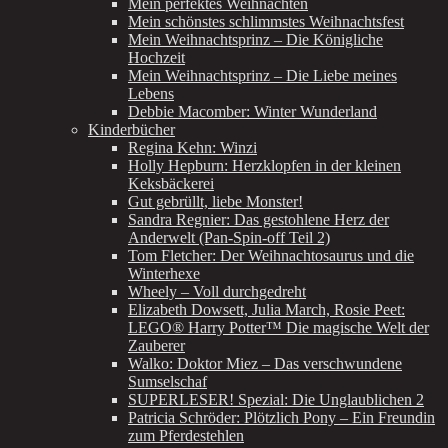
Mein perfektes Weihnachten
Mein schönstes schlimmstes Weihnachtsfest
Mein Weihnachtsprinz – Die Königliche
Hochzeit
Mein Weihnachtsprinz – Die Liebe meines
Lebens
Debbie Macomber: Winter Wunderland
Kinderbücher
Regina Kehn: Winzi
Holly Hepburn: Herzklopfen in der kleinen
Keksbäckerei
Gut gebrüllt, liebe Monster!
Sandra Regnier: Das gestohlene Herz der
Anderwelt (Pan-Spin-off Teil 2)
Tom Fletcher: Der Weihnachtosaurus und die
Winterhexe
Wheely – Voll durchgedreht
Elizabeth Dowsett, Julia March, Rosie Peet:
LEGO® Harry Potter™ Die magische Welt der
Zauberer
Walko: Doktor Miez – Das verschwundene
Sumselschaf
SUPERLESER! Spezial: Die Unglaublichen 2
Patricia Schröder: Plötzlich Pony – Ein Freundin
zum Pferdestehlen