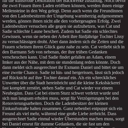
für die kunstvolle Dekoration der Backwerke zuständig. Noch bevor
die zwei Frauen ihren Laden eröffnen können, werden ihnen einige
Meilensteine in den Weg gelegt. Denn auch wenn die Freundinnen
von den Ladenbesitzern der Umgebung warmherzig aufgenommen
werden, gönnen ihnen nicht alle den vorhergesagten Erfolg. Zwei
Ladenbesitzer versuchen alle gegen sie aufzuhetzen, was Cat und
Sadie schlechte Laune beschert. Zudem hat Sadie ein schlechtes
Gewissen, wenn sie neben der Arbeit ihre fünfjährige Tochter Lissy
zu vernachlässigen droht. Aber dann ändern sich die Zeiten und die
Frauen scheinen ihrem Glück ganz nahe zu sein. Cat verliebt sich in
den Barmann Seb von nebenan, der ihre trüben Gedanken
verscheuchen kann. Und Sadie findet gefallen an Adam, einem
Imker aus der Nähe, mit dem sie stundenlang reden könnte. Doch
dann meldet sich ausgerechnet ihr Exmann Daniel und bittet sie um
eine zweite Chance. Sadie ist hin- und hergerissen, lässt sich jedoch
auf Rücksicht auf ihre Tochter darauf ein. Als ein schreckliches
Unwetter über die Stadt hereinbricht und die kleine Keksbäckerei
fast komplett zerstört, stehen Sadie und Cat wieder vor einem
Neubeginn. Dass Cat bei einem Sturz schwer verletzt wurde und
sich nun langsam erholen muss, sorgt für Verzögerungen bei den
Renovierungsarbeiten. Doch die Ladenbesitzer der kleinen
Einkaufsstraße halten zusammen. Ganz nebenbei entpuppt sich ein
Freund als viel mehr, während eine große Liebe zerbricht. Dass
ausgerechnet Sadie einmal wieder Überstunden machen muss, sorgt
bei Daniel erneut für dumme Gedanken, die sie fast um den