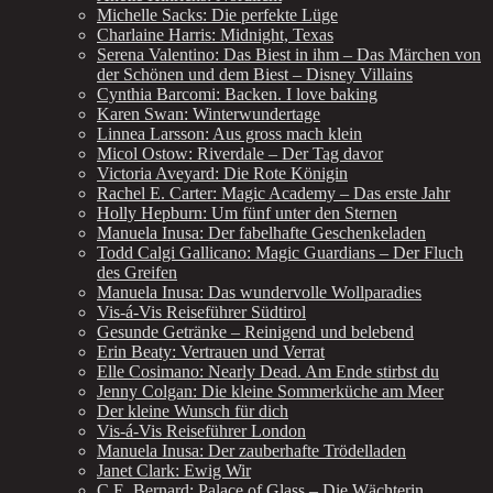
Michelle Sacks: Die perfekte Lüge
Charlaine Harris: Midnight, Texas
Serena Valentino: Das Biest in ihm – Das Märchen von
der Schönen und dem Biest – Disney Villains
Cynthia Barcomi: Backen. I love baking
Karen Swan: Winterwundertage
Linnea Larsson: Aus gross mach klein
Micol Ostow: Riverdale – Der Tag davor
Victoria Aveyard: Die Rote Königin
Rachel E. Carter: Magic Academy – Das erste Jahr
Holly Hepburn: Um fünf unter den Sternen
Manuela Inusa: Der fabelhafte Geschenkeladen
Todd Calgi Gallicano: Magic Guardians – Der Fluch
des Greifen
Manuela Inusa: Das wundervolle Wollparadies
Vis-á-Vis Reiseführer Südtirol
Gesunde Getränke – Reinigend und belebend
Erin Beaty: Vertrauen und Verrat
Elle Cosimano: Nearly Dead. Am Ende stirbst du
Jenny Colgan: Die kleine Sommerküche am Meer
Der kleine Wunsch für dich
Vis-á-Vis Reiseführer London
Manuela Inusa: Der zauberhafte Trödelladen
Janet Clark: Ewig Wir
C.E. Bernard: Palace of Glass – Die Wächterin