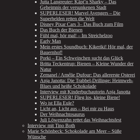
Jutta Langreuter: Käpt’n Sharky – Das
Geheimnis der versunkenen Stadt
SUPERLESER! Marvel Avengers – Die
Superhelden retten die Welt
Disney Pixar Cars 3– Das Buch zum Film
Das Buch der Bienen
Fühl mal, hör mal! – Im Streichelzoo
Early Man
Mein erstes Soundbuch: Kikeriki! Hör mal, der
Bauernhof!
Porki – Ein Schweinchen sucht das Glück
Britta Teckentrup: Bienen – Kleine Wunder der
Natur
Zemanel / Amélie Dufour: Das allererste Osterei
Anja Janotta: Die Trabbel-Drillinge: Heimweh-
Blues und heiße Schokolade
Interview mit Kinderbuchautorin Anja Janotta
SUPERLESER! Flieg los, kleine Biene!
Wo ist Ella Eule?
Licht an, Licht aus – Bei mir zu Haus
Der Weihnachtosaurus
Juli Löwenzahn rettet das Weihnachtsfest
Interview mit Tino Both
Marie Schönbeck: Schokolade am Meer – Süße
Wünsche