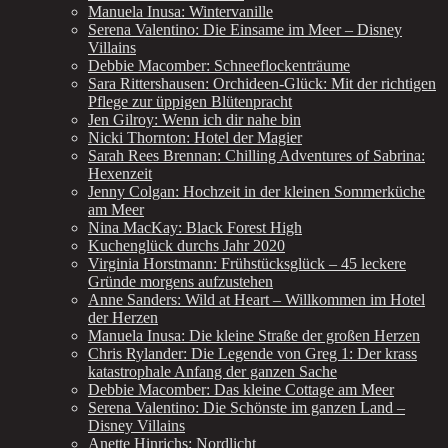
Manuela Inusa: Wintervanille
Serena Valentino: Die Einsame im Meer – Disney
Villains
Debbie Macomber: Schneeflockenträume
Sara Rittershausen: Orchideen-Glück: Mit der richtigen
Pflege zur üppigen Blütenpracht
Jen Gilroy: Wenn ich dir nahe bin
Nicki Thornton: Hotel der Magier
Sarah Rees Brennan: Chilling Adventures of Sabrina:
Hexenzeit
Jenny Colgan: Hochzeit in der kleinen Sommerküche
am Meer
Nina MacKay: Black Forest High
Kuchenglück durchs Jahr 2020
Virginia Horstmann: Frühstücksglück – 45 leckere
Gründe morgens aufzustehen
Anne Sanders: Wild at Heart – Willkommen im Hotel
der Herzen
Manuela Inusa: Die kleine Straße der großen Herzen
Chris Rylander: Die Legende von Greg 1: Der krass
katastrophale Anfang der ganzen Sache
Debbie Macomber: Das kleine Cottage am Meer
Serena Valentino: Die Schönste im ganzen Land –
Disney Villains
Anette Hinrichs: Nordlicht