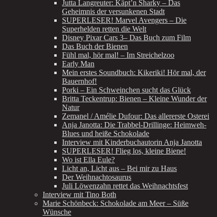
Jutta Langreuter: Käpt’n Sharky – Das
Geheimnis der versunkenen Stadt
SUPERLESER! Marvel Avengers – Die
Superhelden retten die Welt
Disney Pixar Cars 3– Das Buch zum Film
Das Buch der Bienen
Fühl mal, hör mal! – Im Streichelzoo
Early Man
Mein erstes Soundbuch: Kikeriki! Hör mal, der
Bauernhof!
Porki – Ein Schweinchen sucht das Glück
Britta Teckentrup: Bienen – Kleine Wunder der
Natur
Zemanel / Amélie Dufour: Das allererste Osterei
Anja Janotta: Die Trabbel-Drillinge: Heimweh-
Blues und heiße Schokolade
Interview mit Kinderbuchautorin Anja Janotta
SUPERLESER! Flieg los, kleine Biene!
Wo ist Ella Eule?
Licht an, Licht aus – Bei mir zu Haus
Der Weihnachtosaurus
Juli Löwenzahn rettet das Weihnachtsfest
Interview mit Tino Both
Marie Schönbeck: Schokolade am Meer – Süße
Wünsche