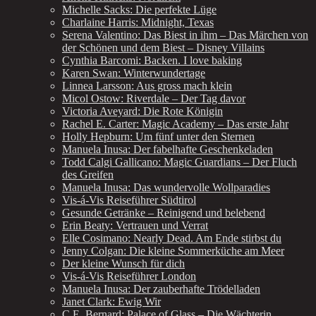
Michelle Sacks: Die perfekte Lüge
Charlaine Harris: Midnight, Texas
Serena Valentino: Das Biest in ihm – Das Märchen von
der Schönen und dem Biest – Disney Villains
Cynthia Barcomi: Backen. I love baking
Karen Swan: Winterwundertage
Linnea Larsson: Aus gross mach klein
Micol Ostow: Riverdale – Der Tag davor
Victoria Aveyard: Die Rote Königin
Rachel E. Carter: Magic Academy – Das erste Jahr
Holly Hepburn: Um fünf unter den Sternen
Manuela Inusa: Der fabelhafte Geschenkeladen
Todd Calgi Gallicano: Magic Guardians – Der Fluch
des Greifen
Manuela Inusa: Das wundervolle Wollparadies
Vis-á-Vis Reiseführer Südtirol
Gesunde Getränke – Reinigend und belebend
Erin Beaty: Vertrauen und Verrat
Elle Cosimano: Nearly Dead. Am Ende stirbst du
Jenny Colgan: Die kleine Sommerküche am Meer
Der kleine Wunsch für dich
Vis-á-Vis Reiseführer London
Manuela Inusa: Der zauberhafte Trödelladen
Janet Clark: Ewig Wir
C.E. Bernard: Palace of Glass – Die Wächterin