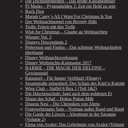
Die Dschungelhelden – Das große Kinoabenteuer
PJ Masks – Pyjamahelden 1: Zeit ein Held zu sein
Rock Dog
Mariah Carey´s All I Want For Christmas Is You
Der Weihnachtsengel von Beverly Hills
Trolls: Feiern mit den Trolls
Wish for Christmas – Glaube an Weihnachten
Wissper Vol. 3
Disneys Descendants 2
Pettersson und Findus – Das schönste Weihnachtsfest
überhaupt
Disney Weihnachtsverlosung
Disney Weihnachts-Kampagne 2017
BARBIE – DIE MAGIE DER DELFINE –
Gewinnspiel
Rapunzel – Für Immer Verföhnt! (Disney)
Sesamstraße präsentiert: Der Schatz des Käpt’n Karotte
Winx Club – Staffel 6 Box 1 (Teil 1&2)
Die Häschenschule: Jagd nach dem goldenen Ei
Shaun das Schaf – Hokus Pokus Mäh
Dragon Nest – Die Chroniken von Altera
Feuerwehrmann Sam – Norman außer Rand und Band
Die Garde der Löwen – Abenteuer in der Savanne
(Volume 2)
Elena von Avalor: Das Geheimnis von Avalor (Volume