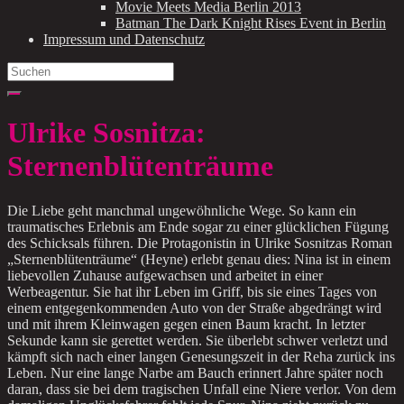
Movie Meets Media Berlin 2013
Batman The Dark Knight Rises Event in Berlin
Impressum und Datenschutz
Search
for:
Ulrike Sosnitza:
Sternenblütenträume
Die Liebe geht manchmal ungewöhnliche Wege. So kann ein
traumatisches Erlebnis am Ende sogar zu einer glücklichen Fügung
des Schicksals führen. Die Protagonistin in Ulrike Sosnitzas Roman
„Sternenblütenträume“ (Heyne) erlebt genau dies: Nina ist in einem
liebevollen Zuhause aufgewachsen und arbeitet in einer
Werbeagentur. Sie hat ihr Leben im Griff, bis sie eines Tages von
einem entgegenkommenden Auto von der Straße abgedrängt wird
und mit ihrem Kleinwagen gegen einen Baum kracht. In letzter
Sekunde kann sie gerettet werden. Sie überlebt schwer verletzt und
kämpft sich nach einer langen Genesungszeit in der Reha zurück ins
Leben. Nur eine lange Narbe am Bauch erinnert Jahre später noch
daran, dass sie bei dem tragischen Unfall eine Niere verlor. Von dem