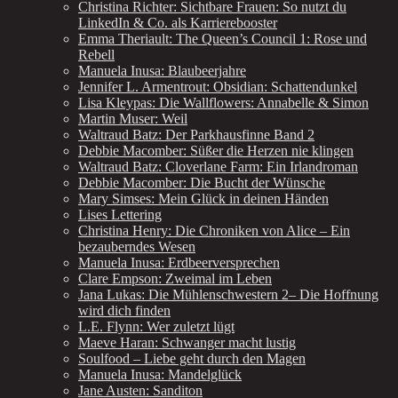
Christina Richter: Sichtbare Frauen: So nutzt du
LinkedIn & Co. als Karrierebooster
Emma Theriault: The Queen’s Council 1: Rose und
Rebell
Manuela Inusa: Blaubeerjahre
Jennifer L. Armentrout: Obsidian: Schattendunkel
Lisa Kleypas: Die Wallflowers: Annabelle & Simon
Martin Muser: Weil
Waltraud Batz: Der Parkhausfinne Band 2
Debbie Macomber: Süßer die Herzen nie klingen
Waltraud Batz: Cloverlane Farm: Ein Irlandroman
Debbie Macomber: Die Bucht der Wünsche
Mary Simses: Mein Glück in deinen Händen
Lises Lettering
Christina Henry: Die Chroniken von Alice – Ein
bezauberndes Wesen
Manuela Inusa: Erdbeerversprechen
Clare Empson: Zweimal im Leben
Jana Lukas: Die Mühlenschwestern 2– Die Hoffnung
wird dich finden
L.E. Flynn: Wer zuletzt lügt
Maeve Haran: Schwanger macht lustig
Soulfood – Liebe geht durch den Magen
Manuela Inusa: Mandelglück
Jane Austen: Sanditon