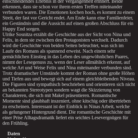
einschneidendes Erlebnis in der Vergangenheit erinnert. Beide
erkennen, dass sie schon vor ihrem ersten Treffen miteinander
verbunden waren. Die Emotionen kochen hoch, es kommt zu einem
Streit, der fast vor Gericht endet. Am Ende kann eine Familienfeier,
ein Geständnis und die Aussicht auf einen großen Abschluss für ein
Happy End sorgen.
Ulrike Sosnitza erzählt die Geschichte aus der Sicht von Nina und
Felix, in dem sie zwischen den Protagonisten wechselt. Dadurch
wird die Geschichte von beiden Seiten beleuchtet, was sich im
Laufe des Romans als spannend erweist. Nach einem sehr
gemächlichen Einstieg in das Leben des ungewöhnlichen Paares,
nimmt der Lesegenuss zu, wenn der Leser allmählich erkennt, auf
welche Art und Weise Felix und Nina miteinander verbunden sind.
Trotz dramatischer Umstände kommt der Roman ohne große Höhen
und Tiefen aus und bewegt sich auf einem gleichbleibenden Niveau.
Die Figuren sind sympathisch beschrieben und orientieren sich nicht
an bekannten Stereotypen sondern wagt die Skizzierung von
Charakteren, die sich mit Makel präsentieren. Romantische
Momente sind glaubhaft inszeniert, ohne kitschig oder übertrieben
zu erscheinen. Interessant ist der Einblick in Ninas Arbeit, welche
als gelungener Hintergrund dient. Die romantische Geschichte mit
einer Prise Alltagsdramatik liefert ein seichtes Lesevergnügen für
den Frühling.
Daten