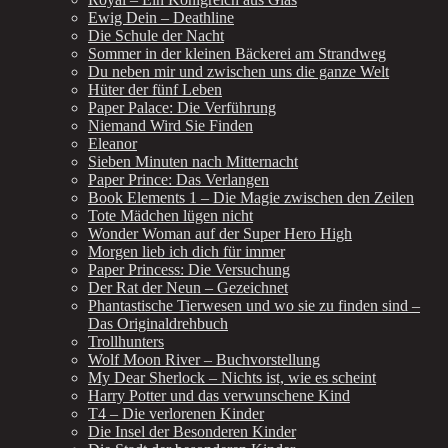
Ewig Dein – Deathline
Die Schule der Nacht
Sommer in der kleinen Bäckerei am Strandweg
Du neben mir und zwischen uns die ganze Welt
Hüter der fünf Leben
Paper Palace: Die Verführung
Niemand Wird Sie Finden
Eleanor
Sieben Minuten nach Mitternacht
Paper Prince: Das Verlangen
Book Elements 1 – Die Magie zwischen den Zeilen
Tote Mädchen lügen nicht
Wonder Woman auf der Super Hero High
Morgen lieb ich dich für immer
Paper Princess: Die Versuchung
Der Rat der Neun – Gezeichnet
Phantastische Tierwesen und wo sie zu finden sind –
Das Originaldrehbuch
Trollhunters
Wolf Moon River – Buchvorstellung
My Dear Sherlock – Nichts ist, wie es scheint
Harry Potter und das verwunschene Kind
T4 – Die verlorenen Kinder
Die Insel der Besonderen Kinder