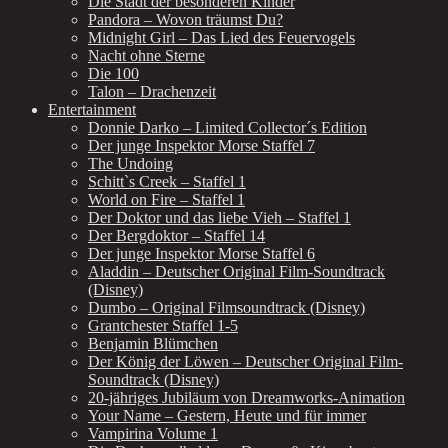
Die Stadt der besonderen Kinder
Pandora – Wovon träumst Du?
Midnight Girl – Das Lied des Feuervogels
Nacht ohne Sterne
Die 100
Talon – Drachenzeit
Entertainment
Donnie Darko – Limited Collector´s Edition
Der junge Inspektor Morse Staffel 7
The Undoing
Schitt`s Creek – Staffel 1
World on Fire – Staffel 1
Der Doktor und das liebe Vieh – Staffel 1
Der Bergdoktor – Staffel 14
Der junge Inspektor Morse Staffel 6
Aladdin – Deutscher Original Film-Soundtrack
(Disney)
Dumbo – Original Filmsoundtrack (Disney)
Grantchester Staffel 1-5
Benjamin Blümchen
Der König der Löwen – Deutscher Original Film-
Soundtrack (Disney)
20-jähriges Jubiläum von Dreamworks-Animation
Your Name – Gestern, Heute und für immer
Vampirina Volume 1