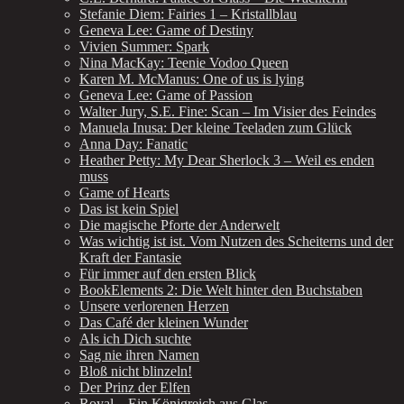
Stefanie Diem: Fairies 1 – Kristallblau
Geneva Lee: Game of Destiny
Vivien Summer: Spark
Nina MacKay: Teenie Vodoo Queen
Karen M. McManus: One of us is lying
Geneva Lee: Game of Passion
Walter Jury, S.E. Fine: Scan – Im Visier des Feindes
Manuela Inusa: Der kleine Teeladen zum Glück
Anna Day: Fanatic
Heather Petty: My Dear Sherlock 3 – Weil es enden
muss
Game of Hearts
Das ist kein Spiel
Die magische Pforte der Anderwelt
Was wichtig ist ist. Vom Nutzen des Scheiterns und der
Kraft der Fantasie
Für immer auf den ersten Blick
BookElements 2: Die Welt hinter den Buchstaben
Unsere verlorenen Herzen
Das Café der kleinen Wunder
Als ich Dich suchte
Sag nie ihren Namen
Bloß nicht blinzeln!
Der Prinz der Elfen
Royal – Ein Königreich aus Glas