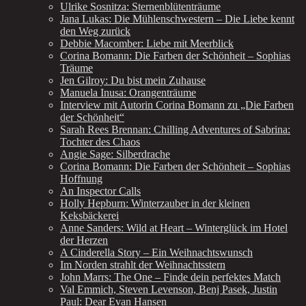
Ulrike Sosnitza: Sternenblütenträume
Jana Lukas: Die Mühlenschwestern – Die Liebe kennt
den Weg zurück
Debbie Macomber: Liebe mit Meerblick
Corina Bomann: Die Farben der Schönheit – Sophias
Träume
Jen Gilroy: Du bist mein Zuhause
Manuela Inusa: Orangenträume
Interview mit Autorin Corina Bomann zu „Die Farben
der Schönheit“
Sarah Rees Brennan: Chilling Adventures of Sabrina:
Tochter des Chaos
Angie Sage: Silberdrache
Corina Bomann: Die Farben der Schönheit – Sophias
Hoffnung
An Inspector Calls
Holly Hepburn: Winterzauber in der kleinen
Keksbäckerei
Anne Sanders: Wild at Heart – Winterglück im Hotel
der Herzen
A Cinderella Story – Ein Weihnachtswunsch
Im Norden strahlt der Weihnachtsstern
John Marrs: The One – Finde dein perfektes Match
Val Emmich, Steven Levenson, Benj Pasek, Justin
Paul: Dear Evan Hansen