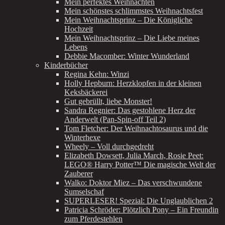
Mein perfektes Weihnachten
Mein schönstes schlimmstes Weihnachtsfest
Mein Weihnachtsprinz – Die Königliche
Hochzeit
Mein Weihnachtsprinz – Die Liebe meines
Lebens
Debbie Macomber: Winter Wunderland
Kinderbücher
Regina Kehn: Winzi
Holly Hepburn: Herzklopfen in der kleinen
Keksbäckerei
Gut gebrüllt, liebe Monster!
Sandra Regnier: Das gestohlene Herz der
Anderwelt (Pan-Spin-off Teil 2)
Tom Fletcher: Der Weihnachtosaurus und die
Winterhexe
Wheely – Voll durchgedreht
Elizabeth Dowsett, Julia March, Rosie Peet:
LEGO® Harry Potter™ Die magische Welt der
Zauberer
Walko: Doktor Miez – Das verschwundene
Sumselschaf
SUPERLESER! Spezial: Die Unglaublichen 2
Patricia Schröder: Plötzlich Pony – Ein Freundin
zum Pferdestehlen