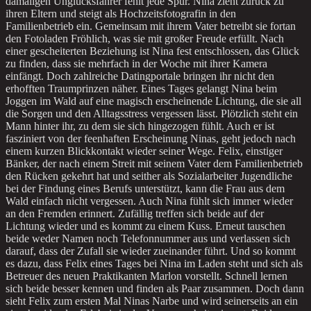
damaligen Unglücksfahrer fehlt jede Spur. Nina zieht zurück zu
ihren Eltern und steigt als Hochzeitsfotografin in den
Familienbetrieb ein. Gemeinsam mit ihrem Vater betreibt sie fortan
den Fotoladen Fröhlich, was sie mit großer Freude erfüllt. Nach
einer gescheiterten Beziehung ist Nina fest entschlossen, das Glück
zu finden, dass sie mehrfach in der Woche mit ihrer Kamera
einfängt. Doch zahlreiche Datingportale bringen ihr nicht den
erhofften Traumprinzen näher. Eines Tages gelangt Nina beim
Joggen im Wald auf eine magisch erscheinende Lichtung, die sie all
die Sorgen und den Alltagsstress vergessen lässt. Plötzlich steht ein
Mann hinter ihr, zu dem sie sich hingezogen fühlt. Auch er ist
fasziniert von der feenhaften Erscheinung Ninas, geht jedoch nach
einem kurzen Blickkontakt wieder seiner Wege. Felix, einstiger
Bänker, der nach einem Streit mit seinem Vater dem Familienbetrieb
den Rücken gekehrt hat und seither als Sozialarbeiter Jugendliche
bei der Findung eines Berufs unterstützt, kann die Frau aus dem
Wald einfach nicht vergessen. Auch Nina fühlt sich immer wieder
an den Fremden erinnert. Zufällig treffen sich beide auf der
Lichtung wieder und es kommt zu einem Kuss. Erneut tauschen
beide weder Namen noch Telefonnummer aus und verlassen sich
darauf, dass der Zufall sie wieder zueinander führt. Und so kommt
es dazu, dass Felix eines Tages bei Nina im Laden steht und sich als
Betreuer des neuen Praktikanten Marlon vorstellt. Schnell lernen
sich beide besser kennen und finden als Paar zusammen. Doch dann
sieht Felix zum ersten Mal Ninas Narbe und wird seinerseits an ein