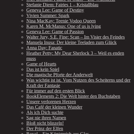
Stefanie Diem: Fairies 1 – Kristallblau
Geneva Lee: Game of Destiny
Vivien Summer: Spark
Nina MacKay: Teenie Vodoo Queen
Karen M. McManus: One of us is lying
Geneva Lee: Game of Passion
Walter Jury, S.E. Fine: Scan – Im Visier des Feindes
Manuela Inusa: Der kleine Teeladen zum Glück
Anna Day: Fanatic
Heather Petty: My Dear Sherlock 3 – Weil es enden
muss
Game of Hearts
Das ist kein Spiel
Die magische Pforte der Anderwelt
Was wichtig ist ist. Vom Nutzen des Scheiterns und der
Kraft der Fantasie
Für immer auf den ersten Blick
BookElements 2: Die Welt hinter den Buchstaben
Unsere verlorenen Herzen
Das Café der kleinen Wunder
Als ich Dich suchte
Sag nie ihren Namen
Bloß nicht blinzeln!
Der Prinz der Elfen
Royal – Ein Königreich aus Glas