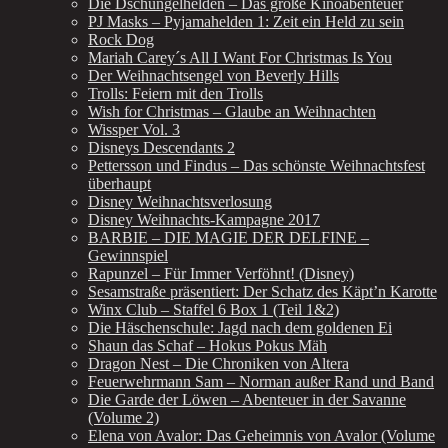
Die Dschungelhelden – Das große Kinoabenteuer
PJ Masks – Pyjamahelden 1: Zeit ein Held zu sein
Rock Dog
Mariah Carey´s All I Want For Christmas Is You
Der Weihnachtsengel von Beverly Hills
Trolls: Feiern mit den Trolls
Wish for Christmas – Glaube an Weihnachten
Wissper Vol. 3
Disneys Descendants 2
Pettersson und Findus – Das schönste Weihnachtsfest
überhaupt
Disney Weihnachtsverlosung
Disney Weihnachts-Kampagne 2017
BARBIE – DIE MAGIE DER DELFINE –
Gewinnspiel
Rapunzel – Für Immer Verföhnt! (Disney)
Sesamstraße präsentiert: Der Schatz des Käpt’n Karotte
Winx Club – Staffel 6 Box 1 (Teil 1&2)
Die Häschenschule: Jagd nach dem goldenen Ei
Shaun das Schaf – Hokus Pokus Mäh
Dragon Nest – Die Chroniken von Altera
Feuerwehrmann Sam – Norman außer Rand und Band
Die Garde der Löwen – Abenteuer in der Savanne
(Volume 2)
Elena von Avalor: Das Geheimnis von Avalor (Volume