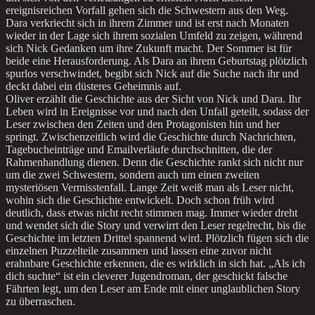
ereignisreichen Vorfall gehen sich die Schwestern aus den Weg.
Dara verkriecht sich in ihrem Zimmer und ist erst nach Monaten
wieder in der Lage sich ihrem sozialen Umfeld zu zeigen, während
sich Nick Gedanken um ihre Zukunft macht. Der Sommer ist für
beide eine Herausforderung. Als Dara an ihrem Geburtstag plötzlich
spurlos verschwindet, begibt sich Nick auf die Suche nach ihr und
deckt dabei ein düsteres Geheimnis auf.
Oliver erzählt die Geschichte aus der Sicht von Nick und Dara. Ihr
Leben wird in Ereignisse vor und nach den Unfall geteilt, sodass der
Leser zwischen den Zeiten und den Protagonisten hin und her
springt. Zwischenzeitlich wird die Geschichte durch Nachrichten,
Tagebucheinträge und Emailverläufe durchschnitten, die der
Rahmenhandlung dienen. Denn die Geschichte rankt sich nicht nur
um die zwei Schwestern, sondern auch um einen zweiten
mysteriösen Vermisstenfall. Lange Zeit weiß man als Leser nicht,
wohin sich die Geschichte entwickelt. Doch schon früh wird
deutlich, dass etwas nicht recht stimmen mag. Immer wieder dreht
und wendet sich die Story und verwirrt den Leser regelrecht, bis die
Geschichte im letzten Drittel spannend wird. Plötzlich fügen sich die
einzelnen Puzzelteile zusammen und lassen eine zuvor nicht
erahnbare Geschichte erkennen, die es wirklich in sich hat. „Als ich
dich suchte“ ist ein cleverer Jugendroman, der geschickt falsche
Fährten legt, um den Leser am Ende mit einer unglaublichen Story
zu überraschen.