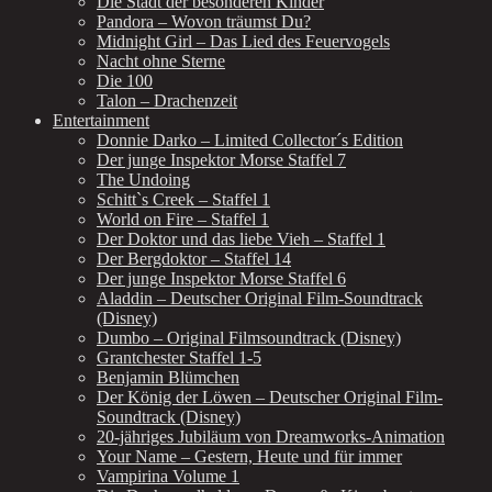
Die Stadt der besonderen Kinder
Pandora – Wovon träumst Du?
Midnight Girl – Das Lied des Feuervogels
Nacht ohne Sterne
Die 100
Talon – Drachenzeit
Entertainment
Donnie Darko – Limited Collector´s Edition
Der junge Inspektor Morse Staffel 7
The Undoing
Schitt`s Creek – Staffel 1
World on Fire – Staffel 1
Der Doktor und das liebe Vieh – Staffel 1
Der Bergdoktor – Staffel 14
Der junge Inspektor Morse Staffel 6
Aladdin – Deutscher Original Film-Soundtrack
(Disney)
Dumbo – Original Filmsoundtrack (Disney)
Grantchester Staffel 1-5
Benjamin Blümchen
Der König der Löwen – Deutscher Original Film-
Soundtrack (Disney)
20-jähriges Jubiläum von Dreamworks-Animation
Your Name – Gestern, Heute und für immer
Vampirina Volume 1