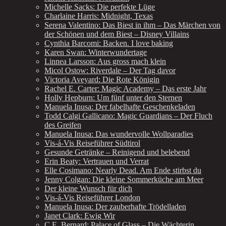
Michelle Sacks: Die perfekte Lüge
Charlaine Harris: Midnight, Texas
Serena Valentino: Das Biest in ihm – Das Märchen von
der Schönen und dem Biest – Disney Villains
Cynthia Barcomi: Backen. I love baking
Karen Swan: Winterwundertage
Linnea Larsson: Aus gross mach klein
Micol Ostow: Riverdale – Der Tag davor
Victoria Aveyard: Die Rote Königin
Rachel E. Carter: Magic Academy – Das erste Jahr
Holly Hepburn: Um fünf unter den Sternen
Manuela Inusa: Der fabelhafte Geschenkeladen
Todd Calgi Gallicano: Magic Guardians – Der Fluch
des Greifen
Manuela Inusa: Das wundervolle Wollparadies
Vis-á-Vis Reiseführer Südtirol
Gesunde Getränke – Reinigend und belebend
Erin Beaty: Vertrauen und Verrat
Elle Cosimano: Nearly Dead. Am Ende stirbst du
Jenny Colgan: Die kleine Sommerküche am Meer
Der kleine Wunsch für dich
Vis-á-Vis Reiseführer London
Manuela Inusa: Der zauberhafte Trödelladen
Janet Clark: Ewig Wir
C.E. Bernard: Palace of Glass – Die Wächterin