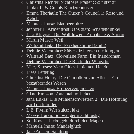
Christina Richter: Sichtbare Frauen: So nutzt du
LinkedIn & Co. als Karrierebooster
Emma Theriault: The Queen’s Council 1: Rose und
Rebell
Manuela Inusa: Blaubeerjahre
Jennifer L. Armentrout: Obsidian: Schattendunkel
Lisa Kleypas: Die Wallflowers: Annabelle & Simon
Martin Muser: Weil
Waltraud Batz: Der Parkhausfinne Band 2
Debbie Macomber: Süßer die Herzen nie klingen
Waltraud Batz: Cloverlane Farm: Ein Irlandroman
Debbie Macomber: Die Bucht der Wünsche
Mary Simses: Mein Glück in deinen Händen
Lises Lettering
Christina Henry: Die Chroniken von Alice – Ein
bezauberndes Wesen
Manuela Inusa: Erdbeerversprechen
Clare Empson: Zweimal im Leben
Jana Lukas: Die Mühlenschwestern 2– Die Hoffnung
wird dich finden
L.E. Flynn: Wer zuletzt lügt
Maeve Haran: Schwanger macht lustig
Soulfood – Liebe geht durch den Magen
Manuela Inusa: Mandelglück
Jane Austen: Sanditon