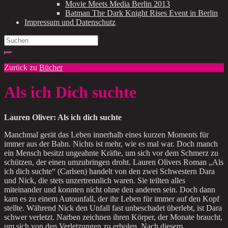
Movie Meets Media Berlin 2013
Batman The Dark Knight Rises Event in Berlin
Impressum und Datenschutz
Search
for:
Zurück zu
Bücher
Als ich Dich suchte
Lauren Oliver: Als ich dich suchte
Manchmal gerät das Leben innerhalb eines kurzen Moments für
immer aus der Bahn. Nichts ist mehr, wie es mal war. Doch manch
ein Mensch besitzt ungeahnte Kräfte, um sich vor dem Schmerz zu
schützen, der einen umzubringen droht. Lauren Olivers Roman „Als
ich dich suchte“ (Carlsen) handelt von den zwei Schwestern Dara
und Nick, die stets unzertrennlich waren. Sie teilten alles
miteinander und konnten nicht ohne den anderen sein. Doch dann
kam es zu einem Autounfall, der ihr Leben für immer auf den Kopf
stellte. Während Nick den Unfall fast unbeschadet überlebt, ist Dara
schwer verletzt. Narben zeichnen ihren Körper, der Monate braucht,
um sich von den Verletzungen zu erholen. Nach diesem