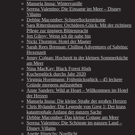
Manuela Inusa: Wintervanille
Serena Valentino: Die Einsame im Meer – Disney
Villains
Debbie Macomber: Schneeflockenträume
Sara Rittershausen: Orchideen-Glück: Mit der richtigen
Pflege zur üppigen Blütenpracht
Jen Gilroy: Wenn ich dir nahe bin
Nicki Thornton: Hotel der Magier
Sarah Rees Brennan: Chilling Adventures of Sabrina:
Hexenzeit
Jenny Colgan: Hochzeit in der kleinen Sommerküche
am Meer
Nina MacKay: Black Forest High
Kuchenglück durchs Jahr 2020
Virginia Horstmann: Frühstücksglück – 45 leckere
Gründe morgens aufzustehen
Anne Sanders: Wild at Heart – Willkommen im Hotel
der Herzen
Manuela Inusa: Die kleine Straße der großen Herzen
Chris Rylander: Die Legende von Greg 1: Der krass
katastrophale Anfang der ganzen Sache
Debbie Macomber: Das kleine Cottage am Meer
Serena Valentino: Die Schönste im ganzen Land –
Disney Villains
Anette Hinrichs: Nordlicht