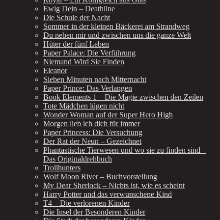
Ewig Dein – Deathline
Die Schule der Nacht
Sommer in der kleinen Bäckerei am Strandweg
Du neben mir und zwischen uns die ganze Welt
Hüter der fünf Leben
Paper Palace: Die Verführung
Niemand Wird Sie Finden
Eleanor
Sieben Minuten nach Mitternacht
Paper Prince: Das Verlangen
Book Elements 1 – Die Magie zwischen den Zeilen
Tote Mädchen lügen nicht
Wonder Woman auf der Super Hero High
Morgen lieb ich dich für immer
Paper Princess: Die Versuchung
Der Rat der Neun – Gezeichnet
Phantastische Tierwesen und wo sie zu finden sind –
Das Originaldrehbuch
Trollhunters
Wolf Moon River – Buchvorstellung
My Dear Sherlock – Nichts ist, wie es scheint
Harry Potter und das verwunschene Kind
T4 – Die verlorenen Kinder
Die Insel der Besonderen Kinder