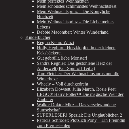
Mein perfektes Weihnachten
Mein schönstes schlimmstes Weihnachtsfest
Mein Weihnachtsprinz – Die Königliche
Hochzeit
Mein Weihnachtsprinz – Die Liebe meines
Lebens
Debbie Macomber: Winter Wunderland
Kinderbücher
Regina Kehn: Winzi
Holly Hepburn: Herzklopfen in der kleinen
Keksbäckerei
Gut gebrüllt, liebe Monster!
Sandra Regnier: Das gestohlene Herz der
Anderwelt (Pan-Spin-off Teil 2)
Tom Fletcher: Der Weihnachtosaurus und die
Winterhexe
Wheely – Voll durchgedreht
Elizabeth Dowsett, Julia March, Rosie Peet:
LEGO® Harry Potter™ Die magische Welt der
Zauberer
Walko: Doktor Miez – Das verschwundene
Sumselschaf
SUPERLESER! Spezial: Die Unglaublichen 2
Patricia Schröder: Plötzlich Pony – Ein Freundin
zum Pferdestehlen