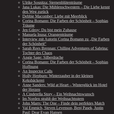
Ulrike Sosnitza: Sternenblütenträume
Jana Lukas: Die Mühlenschwestern – Die Liebe kennt
den Weg zurück
Debbie Macomber: Liebe mit Meerblick
Corina Bomann: Die Farben der Schönheit – Sophias
Träume
Jen Gilroy: Du bist mein Zuhause
Manuela Inusa: Orangenträume
Interview mit Autorin Corina Bomann zu „Die Farben
der Schönheit“
Sarah Rees Brennan: Chilling Adventures of Sabrina:
Tochter des Chaos
Angie Sage: Silberdrache
Corina Bomann: Die Farben der Schönheit – Sophias
Hoffnung
An Inspector Calls
Holly Hepburn: Winterzauber in der kleinen
Keksbäckerei
Anne Sanders: Wild at Heart – Winterglück im Hotel
der Herzen
A Cinderella Story – Ein Weihnachtswunsch
Im Norden strahlt der Weihnachtsstern
John Marrs: The One – Finde dein perfektes Match
Val Emmich, Steven Levenson, Benj Pasek, Justin
Paul: Dear Evan Hansen