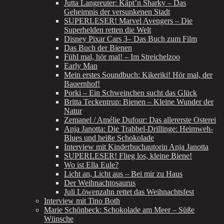
Jutta Langreuter: Käpt’n Sharky – Das
Geheimnis der versunkenen Stadt
SUPERLESER! Marvel Avengers – Die
Superhelden retten die Welt
Disney Pixar Cars 3– Das Buch zum Film
Das Buch der Bienen
Fühl mal, hör mal! – Im Streichelzoo
Early Man
Mein erstes Soundbuch: Kikeriki! Hör mal, der
Bauernhof!
Porki – Ein Schweinchen sucht das Glück
Britta Teckentrup: Bienen – Kleine Wunder der
Natur
Zemanel / Amélie Dufour: Das allererste Osterei
Anja Janotta: Die Trabbel-Drillinge: Heimweh-
Blues und heiße Schokolade
Interview mit Kinderbuchautorin Anja Janotta
SUPERLESER! Flieg los, kleine Biene!
Wo ist Ella Eule?
Licht an, Licht aus – Bei mir zu Haus
Der Weihnachtosaurus
Juli Löwenzahn rettet das Weihnachtsfest
Interview mit Tino Both
Marie Schönbeck: Schokolade am Meer – Süße
Wünsche