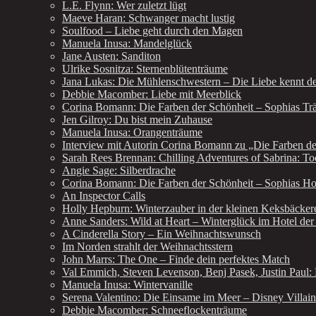
L.E. Flynn: Wer zuletzt lügt
Maeve Haran: Schwanger macht lustig
Soulfood – Liebe geht durch den Magen
Manuela Inusa: Mandelglück
Jane Austen: Sanditon
Ulrike Sosnitza: Sternenblütenträume
Jana Lukas: Die Mühlenschwestern – Die Liebe kennt d
Debbie Macomber: Liebe mit Meerblick
Corina Bomann: Die Farben der Schönheit – Sophias T
Jen Gilroy: Du bist mein Zuhause
Manuela Inusa: Orangenträume
Interview mit Autorin Corina Bomann zu „Die Farben de
Sarah Rees Brennan: Chilling Adventures of Sabrina: To
Angie Sage: Silberdrache
Corina Bomann: Die Farben der Schönheit – Sophias H
An Inspector Calls
Holly Hepburn: Winterzauber in der kleinen Keksbäcker
Anne Sanders: Wild at Heart – Winterglück im Hotel de
A Cinderella Story – Ein Weihnachtswunsch
Im Norden strahlt der Weihnachtsstern
John Marrs: The One – Finde dein perfektes Match
Val Emmich, Steven Levenson, Benj Pasek, Justin Paul
Manuela Inusa: Wintervanille
Serena Valentino: Die Einsame im Meer – Disney Villain
Debbie Macomber: Schneeflockenträume