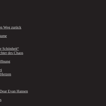
en Weg zurück
räume
r Schönheit“
chter des Chaos
offnung
ei
r Herzen
: Dear Evan Hansen
s