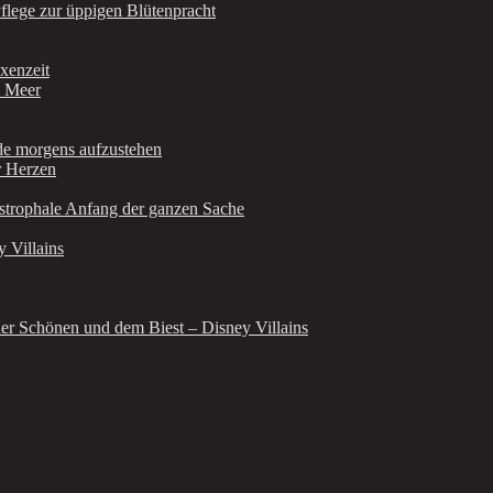
Pflege zur üppigen Blütenpracht
xenzeit
m Meer
de morgens aufzustehen
r Herzen
astrophale Anfang der ganzen Sache
 Villains
er Schönen und dem Biest – Disney Villains