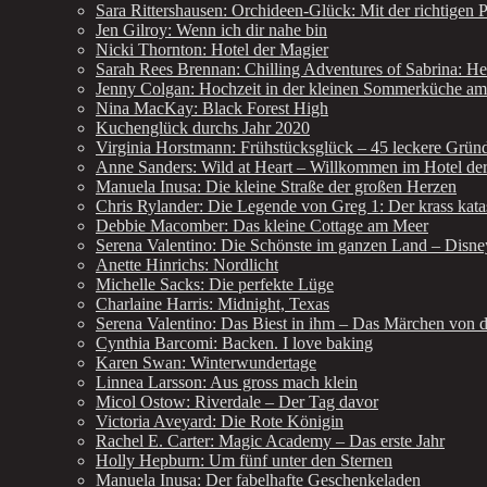
Sara Rittershausen: Orchideen-Glück: Mit der richtigen 
Jen Gilroy: Wenn ich dir nahe bin
Nicki Thornton: Hotel der Magier
Sarah Rees Brennan: Chilling Adventures of Sabrina: He
Jenny Colgan: Hochzeit in der kleinen Sommerküche a
Nina MacKay: Black Forest High
Kuchenglück durchs Jahr 2020
Virginia Horstmann: Frühstücksglück – 45 leckere Grün
Anne Sanders: Wild at Heart – Willkommen im Hotel de
Manuela Inusa: Die kleine Straße der großen Herzen
Chris Rylander: Die Legende von Greg 1: Der krass kat
Debbie Macomber: Das kleine Cottage am Meer
Serena Valentino: Die Schönste im ganzen Land – Disney
Anette Hinrichs: Nordlicht
Michelle Sacks: Die perfekte Lüge
Charlaine Harris: Midnight, Texas
Serena Valentino: Das Biest in ihm – Das Märchen von d
Cynthia Barcomi: Backen. I love baking
Karen Swan: Winterwundertage
Linnea Larsson: Aus gross mach klein
Micol Ostow: Riverdale – Der Tag davor
Victoria Aveyard: Die Rote Königin
Rachel E. Carter: Magic Academy – Das erste Jahr
Holly Hepburn: Um fünf unter den Sternen
Manuela Inusa: Der fabelhafte Geschenkeladen