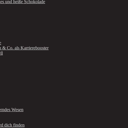
ues und heiße Schokolade
e
n & Co. als Karrierebooster
ll
berndes Wesen
d dich finden