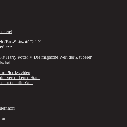
äckerei
t (Pan-Spin-off Teil 2)
terhexe
GO® Harry Potter™ Die magische Welt der Zauberer
lschaf
zum Pferdestehlen
der versunkenen Stadt
n retten die Welt
uernhof!
tur