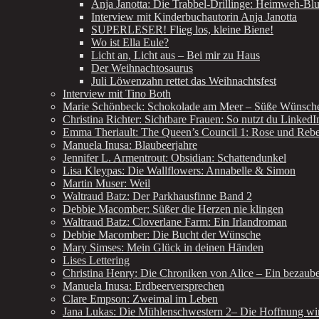
Anja Janotta: Die Trabbel-Drillinge: Heimweh-Bl
Interview mit Kinderbuchautorin Anja Janotta
SUPERLESER! Flieg los, kleine Biene!
Wo ist Ella Eule?
Licht an, Licht aus – Bei mir zu Haus
Der Weihnachtosaurus
Juli Löwenzahn rettet das Weihnachtsfest
Interview mit Tino Both
Marie Schönbeck: Schokolade am Meer – Süße Wünsch
Christina Richter: Sichtbare Frauen: So nutzt du LinkedI
Emma Theriault: The Queen’s Council 1: Rose und Rebe
Manuela Inusa: Blaubeerjahre
Jennifer L. Armentrout: Obsidian: Schattendunkel
Lisa Kleypas: Die Wallflowers: Annabelle & Simon
Martin Muser: Weil
Waltraud Batz: Der Parkhausfinne Band 2
Debbie Macomber: Süßer die Herzen nie klingen
Waltraud Batz: Cloverlane Farm: Ein Irlandroman
Debbie Macomber: Die Bucht der Wünsche
Mary Simses: Mein Glück in deinen Händen
Lises Lettering
Christina Henry: Die Chroniken von Alice – Ein bezau
Manuela Inusa: Erdbeerversprechen
Clare Empson: Zweimal im Leben
Jana Lukas: Die Mühlenschwestern 2– Die Hoffnung wir