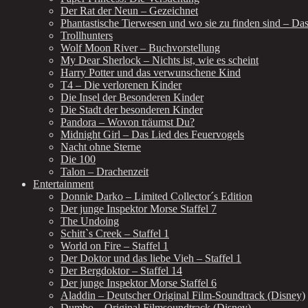
Der Rat der Neun – Gezeichnet
Phantastische Tierwesen und wo sie zu finden sind – Da
Trollhunters
Wolf Moon River – Buchvorstellung
My Dear Sherlock – Nichts ist, wie es scheint
Harry Potter und das verwunschene Kind
T4 – Die verlorenen Kinder
Die Insel der Besonderen Kinder
Die Stadt der besonderen Kinder
Pandora – Wovon träumst Du?
Midnight Girl – Das Lied des Feuervogels
Nacht ohne Sterne
Die 100
Talon – Drachenzeit
Entertainment
Donnie Darko – Limited Collector´s Edition
Der junge Inspektor Morse Staffel 7
The Undoing
Schitt`s Creek – Staffel 1
World on Fire – Staffel 1
Der Doktor und das liebe Vieh – Staffel 1
Der Bergdoktor – Staffel 14
Der junge Inspektor Morse Staffel 6
Aladdin – Deutscher Original Film-Soundtrack (Disney)
Dumbo – Original Filmsoundtrack (Disney)