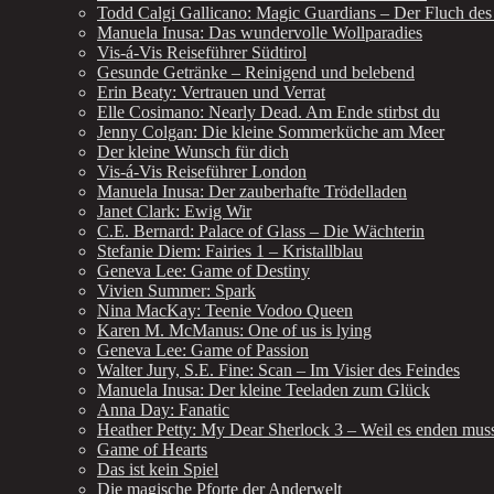
Todd Calgi Gallicano: Magic Guardians – Der Fluch des
Manuela Inusa: Das wundervolle Wollparadies
Vis-á-Vis Reiseführer Südtirol
Gesunde Getränke – Reinigend und belebend
Erin Beaty: Vertrauen und Verrat
Elle Cosimano: Nearly Dead. Am Ende stirbst du
Jenny Colgan: Die kleine Sommerküche am Meer
Der kleine Wunsch für dich
Vis-á-Vis Reiseführer London
Manuela Inusa: Der zauberhafte Trödelladen
Janet Clark: Ewig Wir
C.E. Bernard: Palace of Glass – Die Wächterin
Stefanie Diem: Fairies 1 – Kristallblau
Geneva Lee: Game of Destiny
Vivien Summer: Spark
Nina MacKay: Teenie Vodoo Queen
Karen M. McManus: One of us is lying
Geneva Lee: Game of Passion
Walter Jury, S.E. Fine: Scan – Im Visier des Feindes
Manuela Inusa: Der kleine Teeladen zum Glück
Anna Day: Fanatic
Heather Petty: My Dear Sherlock 3 – Weil es enden mus
Game of Hearts
Das ist kein Spiel
Die magische Pforte der Anderwelt