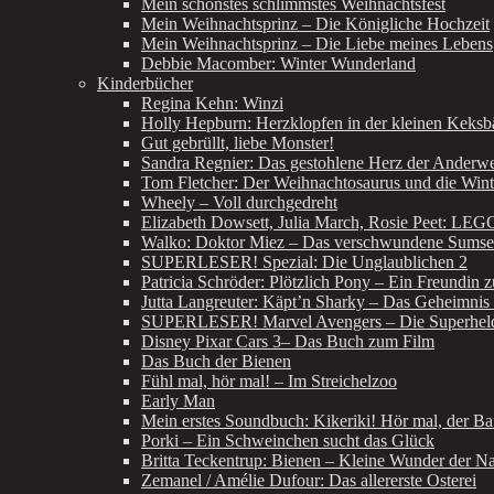
Mein schönstes schlimmstes Weihnachtsfest
Mein Weihnachtsprinz – Die Königliche Hochzeit
Mein Weihnachtsprinz – Die Liebe meines Lebens
Debbie Macomber: Winter Wunderland
Kinderbücher
Regina Kehn: Winzi
Holly Hepburn: Herzklopfen in der kleinen Keksb
Gut gebrüllt, liebe Monster!
Sandra Regnier: Das gestohlene Herz der Anderwel
Tom Fletcher: Der Weihnachtosaurus und die Win
Wheely – Voll durchgedreht
Elizabeth Dowsett, Julia March, Rosie Peet: LE
Walko: Doktor Miez – Das verschwundene Sumse
SUPERLESER! Spezial: Die Unglaublichen 2
Patricia Schröder: Plötzlich Pony – Ein Freundin 
Jutta Langreuter: Käpt’n Sharky – Das Geheimnis 
SUPERLESER! Marvel Avengers – Die Superhelde
Disney Pixar Cars 3– Das Buch zum Film
Das Buch der Bienen
Fühl mal, hör mal! – Im Streichelzoo
Early Man
Mein erstes Soundbuch: Kikeriki! Hör mal, der Ba
Porki – Ein Schweinchen sucht das Glück
Britta Teckentrup: Bienen – Kleine Wunder der Na
Zemanel / Amélie Dufour: Das allererste Osterei