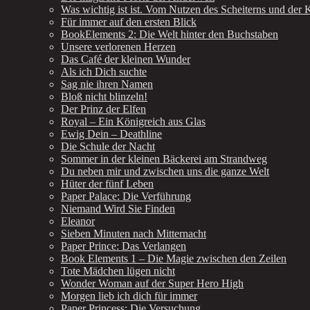
Was wichtig ist ist. Vom Nutzen des Scheiterns und der K
Für immer auf den ersten Blick
BookElements 2: Die Welt hinter den Buchstaben
Unsere verlorenen Herzen
Das Café der kleinen Wunder
Als ich Dich suchte
Sag nie ihren Namen
Bloß nicht blinzeln!
Der Prinz der Elfen
Royal – Ein Königreich aus Glas
Ewig Dein – Deathline
Die Schule der Nacht
Sommer in der kleinen Bäckerei am Strandweg
Du neben mir und zwischen uns die ganze Welt
Hüter der fünf Leben
Paper Palace: Die Verführung
Niemand Wird Sie Finden
Eleanor
Sieben Minuten nach Mitternacht
Paper Prince: Das Verlangen
Book Elements 1 – Die Magie zwischen den Zeilen
Tote Mädchen lügen nicht
Wonder Woman auf der Super Hero High
Morgen lieb ich dich für immer
Paper Princess: Die Versuchung