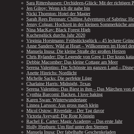
Sara Rittershausen: Orchideen-Glück: Mit der richtigen 
Jen Gilroy: Wenn ich dir nahe bin
Nicki Thornton: Hotel der Magier
Sarah Rees Brennan: Chilling Adventures of Sabrina: He
Jenny Colgan: Hochzeit in der kleinen Sommerküche a
Nina MacKay: Black Forest High
Kuchenglück durchs Jahr 2020
Virginia Horstmann: Frühstücksglück – 45 leckere Grün
Anne Sanders: Wild at Heart – Willkommen im Hotel de
Manuela Inusa: Die kleine Straße der großen Herzen
Chris Rylander: Die Legende von Greg 1: Der krass kat
Debbie Macomber: Das kleine Cottage am Meer
Serena Valentino: Die Schönste im ganzen Land – Disney
Anette Hinrichs: Nordlicht
Michelle Sacks: Die perfekte Lüge
Charlaine Harris: Midnight, Texas
Serena Valentino: Das Biest in ihm – Das Märchen von d
Cynthia Barcomi: Backen. I love baking
Karen Swan: Winterwundertage
Linnea Larsson: Aus gross mach klein
Micol Ostow: Riverdale – Der Tag davor
Victoria Aveyard: Die Rote Königin
Rachel E. Carter: Magic Academy – Das erste Jahr
Holly Hepburn: Um fünf unter den Sternen
Manuela Inusa: Der fabelhafte Geschenkeladen