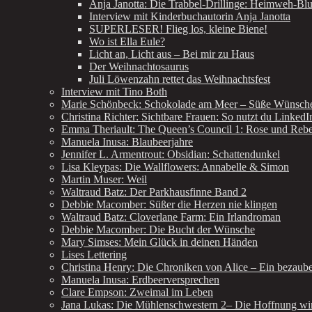
Anja Janotta: Die Trabbel-Drillinge: Heimweh-Bl
Interview mit Kinderbuchautorin Anja Janotta
SUPERLESER! Flieg los, kleine Biene!
Wo ist Ella Eule?
Licht an, Licht aus – Bei mir zu Haus
Der Weihnachtosaurus
Juli Löwenzahn rettet das Weihnachtsfest
Interview mit Tino Both
Marie Schönbeck: Schokolade am Meer – Süße Wünsch
Christina Richter: Sichtbare Frauen: So nutzt du LinkedI
Emma Theriault: The Queen’s Council 1: Rose und Rebe
Manuela Inusa: Blaubeerjahre
Jennifer L. Armentrout: Obsidian: Schattendunkel
Lisa Kleypas: Die Wallflowers: Annabelle & Simon
Martin Muser: Weil
Waltraud Batz: Der Parkhausfinne Band 2
Debbie Macomber: Süßer die Herzen nie klingen
Waltraud Batz: Cloverlane Farm: Ein Irlandroman
Debbie Macomber: Die Bucht der Wünsche
Mary Simses: Mein Glück in deinen Händen
Lises Lettering
Christina Henry: Die Chroniken von Alice – Ein bezau
Manuela Inusa: Erdbeerversprechen
Clare Empson: Zweimal im Leben
Jana Lukas: Die Mühlenschwestern 2– Die Hoffnung wir