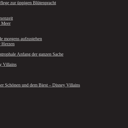
Pflege zur üppigen Blütenpracht
xenzeit
m Meer
de morgens aufzustehen
r Herzen
astrophale Anfang der ganzen Sache
 Villains
er Schönen und dem Biest – Disney Villains