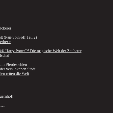
äckerei
t (Pan-Spin-off Teil 2)
terhexe
GO® Harry Potter™ Die magische Welt der Zauberer
lschaf
zum Pferdestehlen
der versunkenen Stadt
n retten die Welt
uernhof!
tur