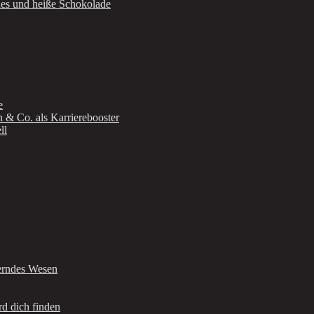
ues und heiße Schokolade
e
n & Co. als Karrierebooster
ll
berndes Wesen
d dich finden