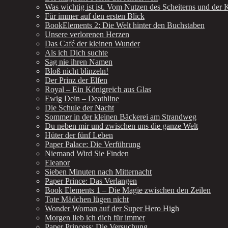
Was wichtig ist ist. Vom Nutzen des Scheiterns und der K
Für immer auf den ersten Blick
BookElements 2: Die Welt hinter den Buchstaben
Unsere verlorenen Herzen
Das Café der kleinen Wunder
Als ich Dich suchte
Sag nie ihren Namen
Bloß nicht blinzeln!
Der Prinz der Elfen
Royal – Ein Königreich aus Glas
Ewig Dein – Deathline
Die Schule der Nacht
Sommer in der kleinen Bäckerei am Strandweg
Du neben mir und zwischen uns die ganze Welt
Hüter der fünf Leben
Paper Palace: Die Verführung
Niemand Wird Sie Finden
Eleanor
Sieben Minuten nach Mitternacht
Paper Prince: Das Verlangen
Book Elements 1 – Die Magie zwischen den Zeilen
Tote Mädchen lügen nicht
Wonder Woman auf der Super Hero High
Morgen lieb ich dich für immer
Paper Princess: Die Versuchung