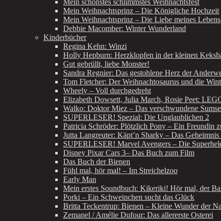
Mein schönstes schlimmstes Weihnachtsfest
Mein Weihnachtsprinz – Die Königliche Hochzeit
Mein Weihnachtsprinz – Die Liebe meines Lebens
Debbie Macomber: Winter Wunderland
Kinderbücher
Regina Kehn: Winzi
Holly Hepburn: Herzklopfen in der kleinen Keksb
Gut gebrüllt, liebe Monster!
Sandra Regnier: Das gestohlene Herz der Anderwel
Tom Fletcher: Der Weihnachtosaurus und die Win
Wheely – Voll durchgedreht
Elizabeth Dowsett, Julia March, Rosie Peet: LE
Walko: Doktor Miez – Das verschwundene Sumse
SUPERLESER! Spezial: Die Unglaublichen 2
Patricia Schröder: Plötzlich Pony – Ein Freundin 
Jutta Langreuter: Käpt’n Sharky – Das Geheimnis 
SUPERLESER! Marvel Avengers – Die Superhelde
Disney Pixar Cars 3– Das Buch zum Film
Das Buch der Bienen
Fühl mal, hör mal! – Im Streichelzoo
Early Man
Mein erstes Soundbuch: Kikeriki! Hör mal, der Ba
Porki – Ein Schweinchen sucht das Glück
Britta Teckentrup: Bienen – Kleine Wunder der Na
Zemanel / Amélie Dufour: Das allererste Osterei