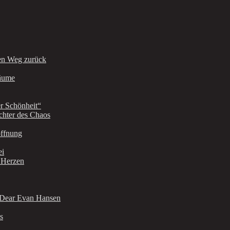
en Weg zurück
räume
r Schönheit“
chter des Chaos
offnung
ei
r Herzen
: Dear Evan Hansen
s