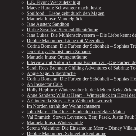
L.E. Flynn: Wer zuletzt lügt
Maeve Haran: Schwanger macht lustig
Soulfood – Liebe geht durch den Magen
Manuela Inusa: Mandelglück
Jane Austen: Sanditon
Ulrike Sosnitza: Sternenblütenträume
Jana Lukas: Die Mühlenschwestern – Die Liebe kennt d
Debbie Macomber: Liebe mit Meerblick
Corina Bomann: Die Farben der Schönheit – Sophias T
Jen Gilroy: Du bist mein Zuhause
Manuela Inusa: Orangenträume
Interview mit Autorin Corina Bomann zu „Die Farben de
Sarah Rees Brennan: Chilling Adventures of Sabrina: To
Angie Sage: Silberdrache
Corina Bomann: Die Farben der Schönheit – Sophias H
An Inspector Calls
Holly Hepburn: Winterzauber in der kleinen Keksbäcker
Anne Sanders: Wild at Heart – Winterglück im Hotel de
A Cinderella Story – Ein Weihnachtswunsch
Im Norden strahlt der Weihnachtsstern
John Marrs: The One – Finde dein perfektes Match
Val Emmich, Steven Levenson, Benj Pasek, Justin Paul
Manuela Inusa: Wintervanille
Serena Valentino: Die Einsame im Meer – Disney Villain
Debbie Macomber: Schneeflockenträume