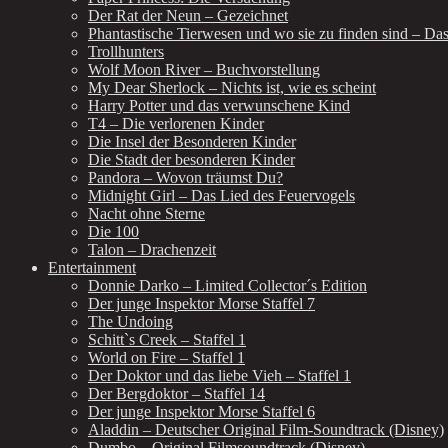
Der Rat der Neun – Gezeichnet
Phantastische Tierwesen und wo sie zu finden sind – Da
Trollhunters
Wolf Moon River – Buchvorstellung
My Dear Sherlock – Nichts ist, wie es scheint
Harry Potter und das verwunschene Kind
T4 – Die verlorenen Kinder
Die Insel der Besonderen Kinder
Die Stadt der besonderen Kinder
Pandora – Wovon träumst Du?
Midnight Girl – Das Lied des Feuervogels
Nacht ohne Sterne
Die 100
Talon – Drachenzeit
Entertainment
Donnie Darko – Limited Collector´s Edition
Der junge Inspektor Morse Staffel 7
The Undoing
Schitt`s Creek – Staffel 1
World on Fire – Staffel 1
Der Doktor und das liebe Vieh – Staffel 1
Der Bergdoktor – Staffel 14
Der junge Inspektor Morse Staffel 6
Aladdin – Deutscher Original Film-Soundtrack (Disney)
Dumbo – Original Filmsoundtrack (Disney)