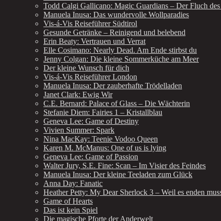
Todd Calgi Gallicano: Magic Guardians – Der Fluch des
Manuela Inusa: Das wundervolle Wollparadies
Vis-á-Vis Reiseführer Südtirol
Gesunde Getränke – Reinigend und belebend
Erin Beaty: Vertrauen und Verrat
Elle Cosimano: Nearly Dead. Am Ende stirbst du
Jenny Colgan: Die kleine Sommerküche am Meer
Der kleine Wunsch für dich
Vis-á-Vis Reiseführer London
Manuela Inusa: Der zauberhafte Trödelladen
Janet Clark: Ewig Wir
C.E. Bernard: Palace of Glass – Die Wächterin
Stefanie Diem: Fairies 1 – Kristallblau
Geneva Lee: Game of Destiny
Vivien Summer: Spark
Nina MacKay: Teenie Vodoo Queen
Karen M. McManus: One of us is lying
Geneva Lee: Game of Passion
Walter Jury, S.E. Fine: Scan – Im Visier des Feindes
Manuela Inusa: Der kleine Teeladen zum Glück
Anna Day: Fanatic
Heather Petty: My Dear Sherlock 3 – Weil es enden mus
Game of Hearts
Das ist kein Spiel
Die magische Pforte der Anderwelt