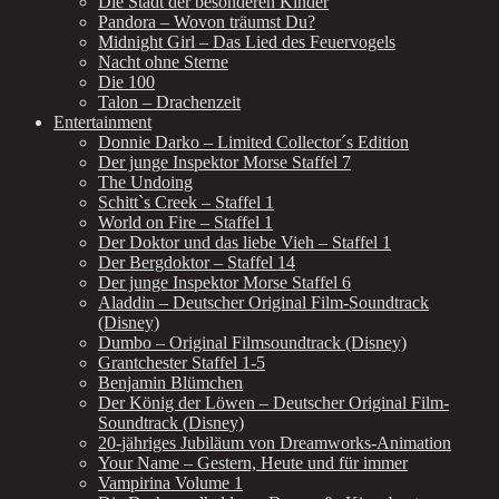
Die Stadt der besonderen Kinder
Pandora – Wovon träumst Du?
Midnight Girl – Das Lied des Feuervogels
Nacht ohne Sterne
Die 100
Talon – Drachenzeit
Entertainment
Donnie Darko – Limited Collector´s Edition
Der junge Inspektor Morse Staffel 7
The Undoing
Schitt`s Creek – Staffel 1
World on Fire – Staffel 1
Der Doktor und das liebe Vieh – Staffel 1
Der Bergdoktor – Staffel 14
Der junge Inspektor Morse Staffel 6
Aladdin – Deutscher Original Film-Soundtrack
(Disney)
Dumbo – Original Filmsoundtrack (Disney)
Grantchester Staffel 1-5
Benjamin Blümchen
Der König der Löwen – Deutscher Original Film-
Soundtrack (Disney)
20-jähriges Jubiläum von Dreamworks-Animation
Your Name – Gestern, Heute und für immer
Vampirina Volume 1