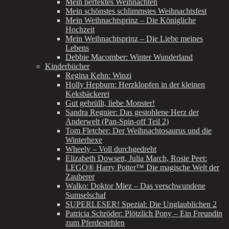
Mein perfektes Weihnachten
Mein schönstes schlimmstes Weihnachtsfest
Mein Weihnachtsprinz – Die Königliche
Hochzeit
Mein Weihnachtsprinz – Die Liebe meines
Lebens
Debbie Macomber: Winter Wunderland
Kinderbücher
Regina Kehn: Winzi
Holly Hepburn: Herzklopfen in der kleinen
Keksbäckerei
Gut gebrüllt, liebe Monster!
Sandra Regnier: Das gestohlene Herz der
Anderwelt (Pan-Spin-off Teil 2)
Tom Fletcher: Der Weihnachtosaurus und die
Winterhexe
Wheely – Voll durchgedreht
Elizabeth Dowsett, Julia March, Rosie Peet:
LEGO® Harry Potter™ Die magische Welt der
Zauberer
Walko: Doktor Miez – Das verschwundene
Sumselschaf
SUPERLESER! Spezial: Die Unglaublichen 2
Patricia Schröder: Plötzlich Pony – Ein Freundin
zum Pferdestehlen