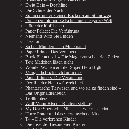
Ewig Dein – Deathline
Die Schule der Nacht
Sommer in der kleinen Bäckerei am Strandweg
Du neben mir und zwischen uns die ganze Welt
Hüter der fünf Leben
Paper Palace: Die Verführung
Niemand Wird Sie Finden
Eleanor
Sieben Minuten nach Mitternacht
Paper Prince: Das Verlangen
Book Elements 1 – Die Magie zwischen den Zeilen
Tote Mädchen lügen nicht
Wonder Woman auf der Super Hero High
Morgen lieb ich dich für immer
Paper Princess: Die Versuchung
Der Rat der Neun – Gezeichnet
Phantastische Tierwesen und wo sie zu finden sind –
Das Originaldrehbuch
Trollhunters
Wolf Moon River – Buchvorstellung
My Dear Sherlock – Nichts ist, wie es scheint
Harry Potter und das verwunschene Kind
T4 – Die verlorenen Kinder
Die Insel der Besonderen Kinder