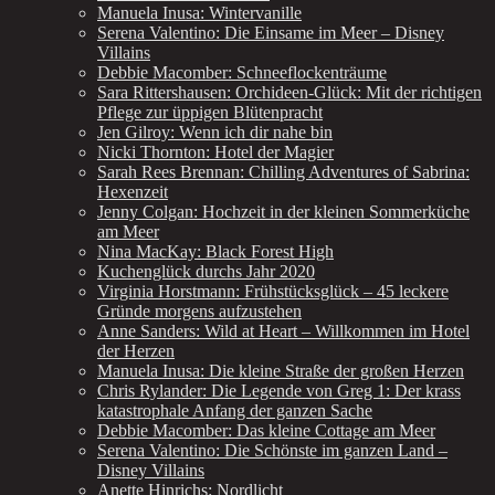
Manuela Inusa: Wintervanille
Serena Valentino: Die Einsame im Meer – Disney
Villains
Debbie Macomber: Schneeflockenträume
Sara Rittershausen: Orchideen-Glück: Mit der richtigen
Pflege zur üppigen Blütenpracht
Jen Gilroy: Wenn ich dir nahe bin
Nicki Thornton: Hotel der Magier
Sarah Rees Brennan: Chilling Adventures of Sabrina:
Hexenzeit
Jenny Colgan: Hochzeit in der kleinen Sommerküche
am Meer
Nina MacKay: Black Forest High
Kuchenglück durchs Jahr 2020
Virginia Horstmann: Frühstücksglück – 45 leckere
Gründe morgens aufzustehen
Anne Sanders: Wild at Heart – Willkommen im Hotel
der Herzen
Manuela Inusa: Die kleine Straße der großen Herzen
Chris Rylander: Die Legende von Greg 1: Der krass
katastrophale Anfang der ganzen Sache
Debbie Macomber: Das kleine Cottage am Meer
Serena Valentino: Die Schönste im ganzen Land –
Disney Villains
Anette Hinrichs: Nordlicht