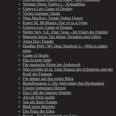
Stefanie Diem: Fairies 1 – Kristallblau
Geneva Lee: Game of Destiny
Vivien Summer: Spark
Nina MacKay: Teenie Vodoo Queen
Karen M. McManus: One of us is lying
Geneva Lee: Game of Passion
Walter Jury, S.E. Fine: Scan – Im Visier des Feindes
Manuela Inusa: Der kleine Teeladen zum Glück
Anna Day: Fanatic
Heather Petty: My Dear Sherlock 3 – Weil es enden
muss
Game of Hearts
Das ist kein Spiel
Die magische Pforte der Anderwelt
Was wichtig ist ist. Vom Nutzen des Scheiterns und der
Kraft der Fantasie
Für immer auf den ersten Blick
BookElements 2: Die Welt hinter den Buchstaben
Unsere verlorenen Herzen
Das Café der kleinen Wunder
Als ich Dich suchte
Sag nie ihren Namen
Bloß nicht blinzeln!
Der Prinz der Elfen
Royal – Ein Königreich aus Glas