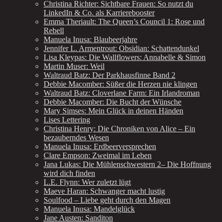
Christina Richter: Sichtbare Frauen: So nutzt du
LinkedIn & Co. als Karrierebooster
Emma Theriault: The Queen’s Council 1: Rose und
Rebell
Manuela Inusa: Blaubeerjahre
Jennifer L. Armentrout: Obsidian: Schattendunkel
Lisa Kleypas: Die Wallflowers: Annabelle & Simon
Martin Muser: Weil
Waltraud Batz: Der Parkhausfinne Band 2
Debbie Macomber: Süßer die Herzen nie klingen
Waltraud Batz: Cloverlane Farm: Ein Irlandroman
Debbie Macomber: Die Bucht der Wünsche
Mary Simses: Mein Glück in deinen Händen
Lises Lettering
Christina Henry: Die Chroniken von Alice – Ein
bezauberndes Wesen
Manuela Inusa: Erdbeerversprechen
Clare Empson: Zweimal im Leben
Jana Lukas: Die Mühlenschwestern 2– Die Hoffnung
wird dich finden
L.E. Flynn: Wer zuletzt lügt
Maeve Haran: Schwanger macht lustig
Soulfood – Liebe geht durch den Magen
Manuela Inusa: Mandelglück
Jane Austen: Sanditon