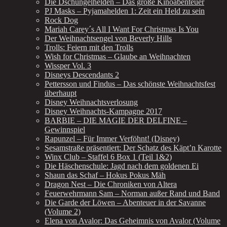
Die Dschungelhelden – Das große Kinoabenteuer
PJ Masks – Pyjamahelden 1: Zeit ein Held zu sein
Rock Dog
Mariah Carey´s All I Want For Christmas Is You
Der Weihnachtsengel von Beverly Hills
Trolls: Feiern mit den Trolls
Wish for Christmas – Glaube an Weihnachten
Wissper Vol. 3
Disneys Descendants 2
Pettersson und Findus – Das schönste Weihnachtsfest
überhaupt
Disney Weihnachtsverlosung
Disney Weihnachts-Kampagne 2017
BARBIE – DIE MAGIE DER DELFINE –
Gewinnspiel
Rapunzel – Für Immer Verföhnt! (Disney)
Sesamstraße präsentiert: Der Schatz des Käpt’n Karotte
Winx Club – Staffel 6 Box 1 (Teil 1&2)
Die Häschenschule: Jagd nach dem goldenen Ei
Shaun das Schaf – Hokus Pokus Mäh
Dragon Nest – Die Chroniken von Altera
Feuerwehrmann Sam – Norman außer Rand und Band
Die Garde der Löwen – Abenteuer in der Savanne
(Volume 2)
Elena von Avalor: Das Geheimnis von Avalor (Volume