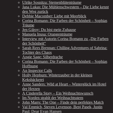
Ulrike Sosnitza: Sternenblütenträume
Jana Lukas: Die Mühlenschwestern – Die Liebe kennt
den Weg zurück
Debbie Macomber: Liebe mit Meerblick
Corina Bomann: Die Farben der Schönheit – Sophias
Träume
Jen Gilroy: Du bist mein Zuhause
Manuela Inusa: Orangenträume
Interview mit Autorin Corina Bomann zu „Die Farben
der Schönheit“
Sarah Rees Brennan: Chilling Adventures of Sabrina:
Tochter des Chaos
Angie Sage: Silberdrache
Corina Bomann: Die Farben der Schönheit – Sophias
Hoffnung
An Inspector Calls
Holly Hepburn: Winterzauber in der kleinen
Keksbäckerei
Anne Sanders: Wild at Heart – Winterglück im Hotel
der Herzen
A Cinderella Story – Ein Weihnachtswunsch
Im Norden strahlt der Weihnachtsstern
John Marrs: The One – Finde dein perfektes Match
Val Emmich, Steven Levenson, Benj Pasek, Justin
Paul: Dear Evan Hansen