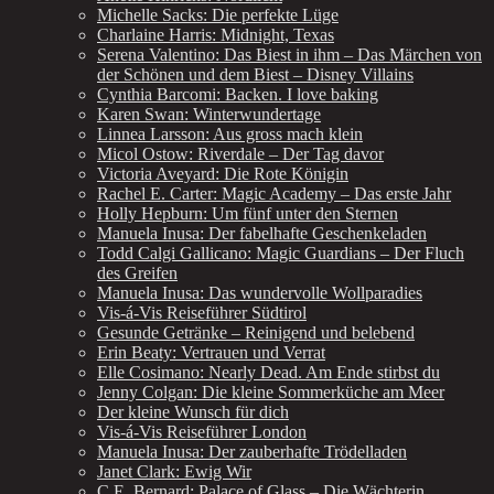
Michelle Sacks: Die perfekte Lüge
Charlaine Harris: Midnight, Texas
Serena Valentino: Das Biest in ihm – Das Märchen von
der Schönen und dem Biest – Disney Villains
Cynthia Barcomi: Backen. I love baking
Karen Swan: Winterwundertage
Linnea Larsson: Aus gross mach klein
Micol Ostow: Riverdale – Der Tag davor
Victoria Aveyard: Die Rote Königin
Rachel E. Carter: Magic Academy – Das erste Jahr
Holly Hepburn: Um fünf unter den Sternen
Manuela Inusa: Der fabelhafte Geschenkeladen
Todd Calgi Gallicano: Magic Guardians – Der Fluch
des Greifen
Manuela Inusa: Das wundervolle Wollparadies
Vis-á-Vis Reiseführer Südtirol
Gesunde Getränke – Reinigend und belebend
Erin Beaty: Vertrauen und Verrat
Elle Cosimano: Nearly Dead. Am Ende stirbst du
Jenny Colgan: Die kleine Sommerküche am Meer
Der kleine Wunsch für dich
Vis-á-Vis Reiseführer London
Manuela Inusa: Der zauberhafte Trödelladen
Janet Clark: Ewig Wir
C.E. Bernard: Palace of Glass – Die Wächterin