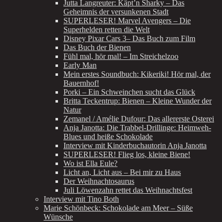
Jutta Langreuter: Käpt’n Sharky – Das
Geheimnis der versunkenen Stadt
SUPERLESER! Marvel Avengers – Die
Superhelden retten die Welt
Disney Pixar Cars 3– Das Buch zum Film
Das Buch der Bienen
Fühl mal, hör mal! – Im Streichelzoo
Early Man
Mein erstes Soundbuch: Kikeriki! Hör mal, der
Bauernhof!
Porki – Ein Schweinchen sucht das Glück
Britta Teckentrup: Bienen – Kleine Wunder der
Natur
Zemanel / Amélie Dufour: Das allererste Osterei
Anja Janotta: Die Trabbel-Drillinge: Heimweh-
Blues und heiße Schokolade
Interview mit Kinderbuchautorin Anja Janotta
SUPERLESER! Flieg los, kleine Biene!
Wo ist Ella Eule?
Licht an, Licht aus – Bei mir zu Haus
Der Weihnachtosaurus
Juli Löwenzahn rettet das Weihnachtsfest
Interview mit Tino Both
Marie Schönbeck: Schokolade am Meer – Süße
Wünsche