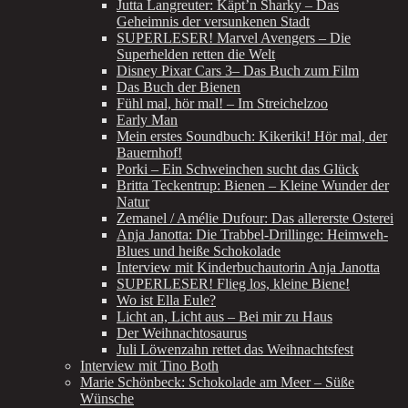
Jutta Langreuter: Käpt’n Sharky – Das
Geheimnis der versunkenen Stadt
SUPERLESER! Marvel Avengers – Die
Superhelden retten die Welt
Disney Pixar Cars 3– Das Buch zum Film
Das Buch der Bienen
Fühl mal, hör mal! – Im Streichelzoo
Early Man
Mein erstes Soundbuch: Kikeriki! Hör mal, der
Bauernhof!
Porki – Ein Schweinchen sucht das Glück
Britta Teckentrup: Bienen – Kleine Wunder der
Natur
Zemanel / Amélie Dufour: Das allererste Osterei
Anja Janotta: Die Trabbel-Drillinge: Heimweh-
Blues und heiße Schokolade
Interview mit Kinderbuchautorin Anja Janotta
SUPERLESER! Flieg los, kleine Biene!
Wo ist Ella Eule?
Licht an, Licht aus – Bei mir zu Haus
Der Weihnachtosaurus
Juli Löwenzahn rettet das Weihnachtsfest
Interview mit Tino Both
Marie Schönbeck: Schokolade am Meer – Süße
Wünsche