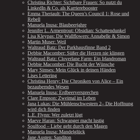
Christina Richter: Sichtbare Frauen: So nutzt du
LinkedIn & Co. als Karrierebooster
Emma Theriault: The Queen’s Council 1: Rose und
Rebell
Manuela Inusa: Blaubeerjahre
Jennifer L. Armentrout: Obsidian: Schattendunkel
Lisa Kleypas: Die Wallflowers: Annabelle & Simon
Martin Muser: Weil
Waltraud Batz: Der Parkhausfinne Band 2
Debbie Macomber: Süßer die Herzen nie klingen
Waltraud Batz: Cloverlane Farm: Ein Irlandroman
Debbie Macomber: Die Bucht der Wünsche
Mary Simses: Mein Glück in deinen Händen
Lises Lettering
Christina Henry: Die Chroniken von Alice – Ein
bezauberndes Wesen
Manuela Inusa: Erdbeerversprechen
Clare Empson: Zweimal im Leben
Jana Lukas: Die Mühlenschwestern 2– Die Hoffnung
wird dich finden
L.E. Flynn: Wer zuletzt lügt
Maeve Haran: Schwanger macht lustig
Soulfood – Liebe geht durch den Magen
Manuela Inusa: Mandelglück
Jane Austen: Sanditon