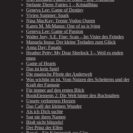
Stefanie Diem: Fairies 1 – Kristallblau
Geneva Lee: Game of Destiny
Vivien Summer: Spark
Nina MacKay: Teenie Vodoo Queen
Karen M. McManus: One of us is lying
Geneva Lee: Game of Passion
Walter Jury, S.E. Fine: Scan – Im Visier des Feindes
Manuela Inusa: Der kleine Teeladen zum Glück
Anna Day: Fanatic
Heather Petty: My Dear Sherlock 3 – Weil es enden
muss
Game of Hearts
Das ist kein Spiel
Die magische Pforte der Anderwelt
Was wichtig ist ist. Vom Nutzen des Scheiterns und der
Kraft der Fantasie
Für immer auf den ersten Blick
BookElements 2: Die Welt hinter den Buchstaben
Unsere verlorenen Herzen
Das Café der kleinen Wunder
Als ich Dich suchte
Sag nie ihren Namen
Bloß nicht blinzeln!
Der Prinz der Elfen
Royal – Ein Königreich aus Glas