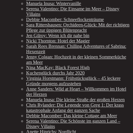
Manuela Inusa: Wintervanille
Serena Valentino: Die Einsame im Meer – Disney
Villains
Debbie Macomber: Schneeflockenträume
Sara Rittershausen: Orchideen-Glück: Mit der richtigen
Pflege zur üppigen Blütenpracht
Jen Gilroy: Wenn ich dir nahe bin
Nicki Thornton: Hotel der Magier
Sarah Rees Brennan: Chilling Adventures of Sabrina:
Hexenzeit
Jenny Colgan: Hochzeit in der kleinen Sommerküche
am Meer
Nina MacKay: Black Forest High
Kuchenglück durchs Jahr 2020
Virginia Horstmann: Frühstücksglück – 45 leckere
Gründe morgens aufzustehen
Anne Sanders: Wild at Heart – Willkommen im Hotel
der Herzen
Manuela Inusa: Die kleine Straße der großen Herzen
Chris Rylander: Die Legende von Greg 1: Der krass
katastrophale Anfang der ganzen Sache
Debbie Macomber: Das kleine Cottage am Meer
Serena Valentino: Die Schönste im ganzen Land –
Disney Villains
Anette Hinrichs: Nordlicht