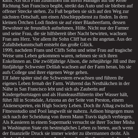
kann. Als sich Fran zusammen mit ihrem Manager auf die Reise
Richtung San Francisco begibt, streikt das Auto und sie bleiben auf
offener Strecke stehen. Zu Fuß begeben sie sich auf den Weg zur
nächsten Ortschaft, um einen Abschleppdienst zu finden. In dem
kleinen Örtchen Lodi finden sie auf einer Blaubeerfarm, dessen
Bewohner sie freundlich aufnehmen, Hilfe. Nicht nur der Farmer
und seine Frau, die sie hilfsbereit über Nacht bewirten, wachsen
Fran ans Herz. Vor allem ihr Sohn Cliff hat es ihr angetan. Aus der
Zufallsbekanntschaft entsteht das große Glück.
1999, nachdem Frans und Cliffs Sohn und seine Frau auf tragische
Weise ums Leben gekommen waren, nehmen sie sich ihren
Enkelinnen an. Die zwölfjährige Alison, die zehnjährige Jill und ihre
fünfjährige Schwester Delilah wachsen auf der Farm heran, bis sie
aufs College und ihrer eigenen Wege gehen.
Elf Jahre später sind die Schwestern erwachsen und führen ihr
eigenes Leben fernab der Farm. Während das Nesthäkchen in der
Nähe in San Francisco lebt und sich als Zauberin auf
Kindergeburtstagen und als Hundeausfführerin über Wasser hält,
führt Jill in Scotsdale, Arizona an der Seite von Preston, einem
Aktienexperten, ein High Society Leben. Doch ihr Alltag zwischen
Fitnessstudio und Pool langweilt sie nahezu. Adison hingegen muss
sich nach der Scheidung von ihrem Mann Travis täglich verbiegen.
Als Kassieren in einem Supermarkt versucht sie ihrer Tochter Misha
in Washington State ein bestmögliches Leben zu bieten, auch wenn
der finanzielle Druck sie immer wieder zu übermannen droht. Als