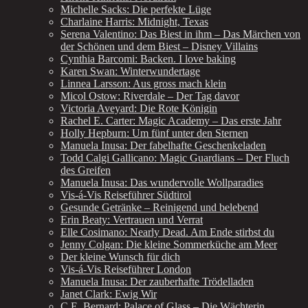
Michelle Sacks: Die perfekte Lüge
Charlaine Harris: Midnight, Texas
Serena Valentino: Das Biest in ihm – Das Märchen von
der Schönen und dem Biest – Disney Villains
Cynthia Barcomi: Backen. I love baking
Karen Swan: Winterwundertage
Linnea Larsson: Aus gross mach klein
Micol Ostow: Riverdale – Der Tag davor
Victoria Aveyard: Die Rote Königin
Rachel E. Carter: Magic Academy – Das erste Jahr
Holly Hepburn: Um fünf unter den Sternen
Manuela Inusa: Der fabelhafte Geschenkeladen
Todd Calgi Gallicano: Magic Guardians – Der Fluch
des Greifen
Manuela Inusa: Das wundervolle Wollparadies
Vis-á-Vis Reiseführer Südtirol
Gesunde Getränke – Reinigend und belebend
Erin Beaty: Vertrauen und Verrat
Elle Cosimano: Nearly Dead. Am Ende stirbst du
Jenny Colgan: Die kleine Sommerküche am Meer
Der kleine Wunsch für dich
Vis-á-Vis Reiseführer London
Manuela Inusa: Der zauberhafte Trödelladen
Janet Clark: Ewig Wir
C.E. Bernard: Palace of Glass – Die Wächterin