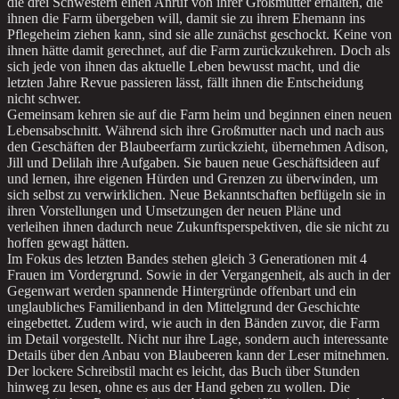
die drei Schwestern einen Anruf von ihrer Großmutter erhalten, die
ihnen die Farm übergeben will, damit sie zu ihrem Ehemann ins
Pflegeheim ziehen kann, sind sie alle zunächst geschockt. Keine von
ihnen hätte damit gerechnet, auf die Farm zurückzukehren. Doch als
sich jede von ihnen das aktuelle Leben bewusst macht, und die
letzten Jahre Revue passieren lässt, fällt ihnen die Entscheidung
nicht schwer.
Gemeinsam kehren sie auf die Farm heim und beginnen einen neuen
Lebensabschnitt. Während sich ihre Großmutter nach und nach aus
den Geschäften der Blaubeerfarm zurückzieht, übernehmen Adison,
Jill und Delilah ihre Aufgaben. Sie bauen neue Geschäftsideen auf
und lernen, ihre eigenen Hürden und Grenzen zu überwinden, um
sich selbst zu verwirklichen. Neue Bekanntschaften beflügeln sie in
ihren Vorstellungen und Umsetzungen der neuen Pläne und
verleihen ihnen dadurch neue Zukunftsperspektiven, die sie nicht zu
hoffen gewagt hätten.
Im Fokus des letzten Bandes stehen gleich 3 Generationen mit 4
Frauen im Vordergrund. Sowie in der Vergangenheit, als auch in der
Gegenwart werden spannende Hintergründe offenbart und ein
unglaubliches Familienband in den Mittelgrund der Geschichte
eingebettet. Zudem wird, wie auch in den Bänden zuvor, die Farm
im Detail vorgestellt. Nicht nur ihre Lage, sondern auch interessante
Details über den Anbau von Blaubeeren kann der Leser mitnehmen.
Der lockere Schreibstil macht es leicht, das Buch über Stunden
hinweg zu lesen, ohne es aus der Hand geben zu wollen. Die