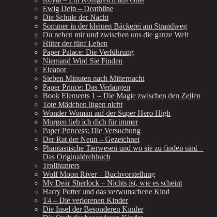
Ewig Dein – Deathline
Die Schule der Nacht
Sommer in der kleinen Bäckerei am Strandweg
Du neben mir und zwischen uns die ganze Welt
Hüter der fünf Leben
Paper Palace: Die Verführung
Niemand Wird Sie Finden
Eleanor
Sieben Minuten nach Mitternacht
Paper Prince: Das Verlangen
Book Elements 1 – Die Magie zwischen den Zeilen
Tote Mädchen lügen nicht
Wonder Woman auf der Super Hero High
Morgen lieb ich dich für immer
Paper Princess: Die Versuchung
Der Rat der Neun – Gezeichnet
Phantastische Tierwesen und wo sie zu finden sind –
Das Originaldrehbuch
Trollhunters
Wolf Moon River – Buchvorstellung
My Dear Sherlock – Nichts ist, wie es scheint
Harry Potter und das verwunschene Kind
T4 – Die verlorenen Kinder
Die Insel der Besonderen Kinder