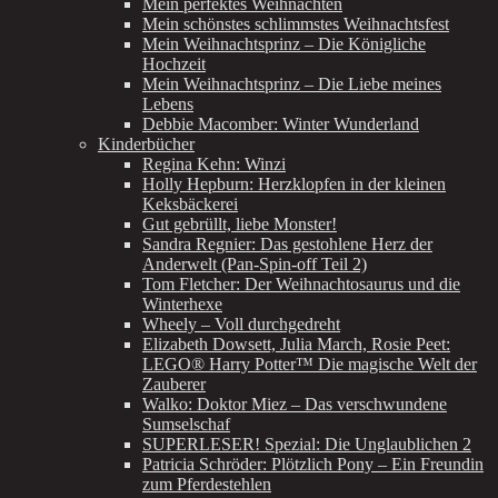
Mein perfektes Weihnachten
Mein schönstes schlimmstes Weihnachtsfest
Mein Weihnachtsprinz – Die Königliche
Hochzeit
Mein Weihnachtsprinz – Die Liebe meines
Lebens
Debbie Macomber: Winter Wunderland
Kinderbücher
Regina Kehn: Winzi
Holly Hepburn: Herzklopfen in der kleinen
Keksbäckerei
Gut gebrüllt, liebe Monster!
Sandra Regnier: Das gestohlene Herz der
Anderwelt (Pan-Spin-off Teil 2)
Tom Fletcher: Der Weihnachtosaurus und die
Winterhexe
Wheely – Voll durchgedreht
Elizabeth Dowsett, Julia March, Rosie Peet:
LEGO® Harry Potter™ Die magische Welt der
Zauberer
Walko: Doktor Miez – Das verschwundene
Sumselschaf
SUPERLESER! Spezial: Die Unglaublichen 2
Patricia Schröder: Plötzlich Pony – Ein Freundin
zum Pferdestehlen