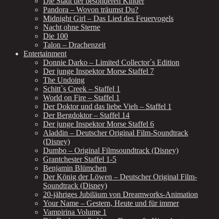
Die Stadt der besonderen Kinder
Pandora – Wovon träumst Du?
Midnight Girl – Das Lied des Feuervogels
Nacht ohne Sterne
Die 100
Talon – Drachenzeit
Entertainment
Donnie Darko – Limited Collector´s Edition
Der junge Inspektor Morse Staffel 7
The Undoing
Schitt`s Creek – Staffel 1
World on Fire – Staffel 1
Der Doktor und das liebe Vieh – Staffel 1
Der Bergdoktor – Staffel 14
Der junge Inspektor Morse Staffel 6
Aladdin – Deutscher Original Film-Soundtrack
(Disney)
Dumbo – Original Filmsoundtrack (Disney)
Grantchester Staffel 1-5
Benjamin Blümchen
Der König der Löwen – Deutscher Original Film-
Soundtrack (Disney)
20-jähriges Jubiläum von Dreamworks-Animation
Your Name – Gestern, Heute und für immer
Vampirina Volume 1