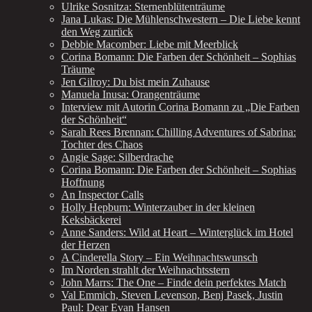
Ulrike Sosnitza: Sternenblütenträume
Jana Lukas: Die Mühlenschwestern – Die Liebe kennt
den Weg zurück
Debbie Macomber: Liebe mit Meerblick
Corina Bomann: Die Farben der Schönheit – Sophias
Träume
Jen Gilroy: Du bist mein Zuhause
Manuela Inusa: Orangenträume
Interview mit Autorin Corina Bomann zu „Die Farben
der Schönheit“
Sarah Rees Brennan: Chilling Adventures of Sabrina:
Tochter des Chaos
Angie Sage: Silberdrache
Corina Bomann: Die Farben der Schönheit – Sophias
Hoffnung
An Inspector Calls
Holly Hepburn: Winterzauber in der kleinen
Keksbäckerei
Anne Sanders: Wild at Heart – Winterglück im Hotel
der Herzen
A Cinderella Story – Ein Weihnachtswunsch
Im Norden strahlt der Weihnachtsstern
John Marrs: The One – Finde dein perfektes Match
Val Emmich, Steven Levenson, Benj Pasek, Justin
Paul: Dear Evan Hansen