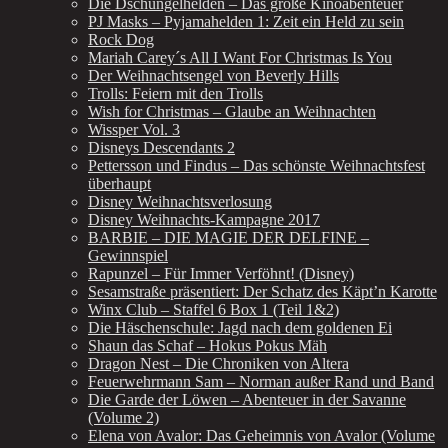
Die Dschungelhelden – Das große Kinoabenteuer
PJ Masks – Pyjamahelden 1: Zeit ein Held zu sein
Rock Dog
Mariah Carey´s All I Want For Christmas Is You
Der Weihnachtsengel von Beverly Hills
Trolls: Feiern mit den Trolls
Wish for Christmas – Glaube an Weihnachten
Wissper Vol. 3
Disneys Descendants 2
Pettersson und Findus – Das schönste Weihnachtsfest
überhaupt
Disney Weihnachtsverlosung
Disney Weihnachts-Kampagne 2017
BARBIE – DIE MAGIE DER DELFINE –
Gewinnspiel
Rapunzel – Für Immer Verföhnt! (Disney)
Sesamstraße präsentiert: Der Schatz des Käpt’n Karotte
Winx Club – Staffel 6 Box 1 (Teil 1&2)
Die Häschenschule: Jagd nach dem goldenen Ei
Shaun das Schaf – Hokus Pokus Mäh
Dragon Nest – Die Chroniken von Altera
Feuerwehrmann Sam – Norman außer Rand und Band
Die Garde der Löwen – Abenteuer in der Savanne
(Volume 2)
Elena von Avalor: Das Geheimnis von Avalor (Volume