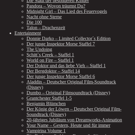
Die Stadt der besonderen Kinder
Pandora – Wovon träumst Du?
Midnight Girl – Das Lied des Feuervogels
Nacht ohne Sterne
Die 100
Talon – Drachenzeit
Entertainment
Donnie Darko – Limited Collector´s Edition
Der junge Inspektor Morse Staffel 7
The Undoing
Schitt`s Creek – Staffel 1
World on Fire – Staffel 1
Der Doktor und das liebe Vieh – Staffel 1
Der Bergdoktor – Staffel 14
Der junge Inspektor Morse Staffel 6
Aladdin – Deutscher Original Film-Soundtrack
(Disney)
Dumbo – Original Filmsoundtrack (Disney)
Grantchester Staffel 1-5
Benjamin Blümchen
Der König der Löwen – Deutscher Original Film-
Soundtrack (Disney)
20-jähriges Jubiläum von Dreamworks-Animation
Your Name – Gestern, Heute und für immer
Vampirina Volume 1