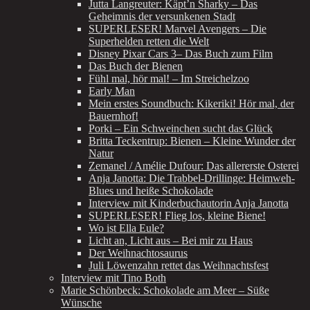
Jutta Langreuter: Käpt’n Sharky – Das
Geheimnis der versunkenen Stadt
SUPERLESER! Marvel Avengers – Die
Superhelden retten die Welt
Disney Pixar Cars 3– Das Buch zum Film
Das Buch der Bienen
Fühl mal, hör mal! – Im Streichelzoo
Early Man
Mein erstes Soundbuch: Kikeriki! Hör mal, der
Bauernhof!
Porki – Ein Schweinchen sucht das Glück
Britta Teckentrup: Bienen – Kleine Wunder der
Natur
Zemanel / Amélie Dufour: Das allererste Osterei
Anja Janotta: Die Trabbel-Drillinge: Heimweh-
Blues und heiße Schokolade
Interview mit Kinderbuchautorin Anja Janotta
SUPERLESER! Flieg los, kleine Biene!
Wo ist Ella Eule?
Licht an, Licht aus – Bei mir zu Haus
Der Weihnachtosaurus
Juli Löwenzahn rettet das Weihnachtsfest
Interview mit Tino Both
Marie Schönbeck: Schokolade am Meer – Süße
Wünsche