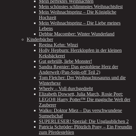
Mein perfektes Weihnachten
Mein schönstes schlimmstes Weihnachtsfest
Mein Weihnachtsprinz – Die Königliche
Hochzeit
Mein Weihnachtsprinz – Die Liebe meines
Lebens
Debbie Macomber: Winter Wunderland
Kinderbücher
Regina Kehn: Winzi
Holly Hepburn: Herzklopfen in der kleinen
Keksbäckerei
Gut gebrüllt, liebe Monster!
Sandra Regnier: Das gestohlene Herz der
Anderwelt (Pan-Spin-off Teil 2)
Tom Fletcher: Der Weihnachtosaurus und die
Winterhexe
Wheely – Voll durchgedreht
Elizabeth Dowsett, Julia March, Rosie Peet:
LEGO® Harry Potter™ Die magische Welt der
Zauberer
Walko: Doktor Miez – Das verschwundene
Sumselschaf
SUPERLESER! Spezial: Die Unglaublichen 2
Patricia Schröder: Plötzlich Pony – Ein Freundin
zum Pferdestehlen