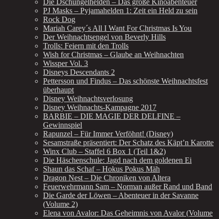
Die Dschungelhelden – Das große Kinoabenteuer
PJ Masks – Pyjamahelden 1: Zeit ein Held zu sein
Rock Dog
Mariah Carey´s All I Want For Christmas Is You
Der Weihnachtsengel von Beverly Hills
Trolls: Feiern mit den Trolls
Wish for Christmas – Glaube an Weihnachten
Wissper Vol. 3
Disneys Descendants 2
Pettersson und Findus – Das schönste Weihnachtsfest
überhaupt
Disney Weihnachtsverlosung
Disney Weihnachts-Kampagne 2017
BARBIE – DIE MAGIE DER DELFINE –
Gewinnspiel
Rapunzel – Für Immer Verföhnt! (Disney)
Sesamstraße präsentiert: Der Schatz des Käpt’n Karotte
Winx Club – Staffel 6 Box 1 (Teil 1&2)
Die Häschenschule: Jagd nach dem goldenen Ei
Shaun das Schaf – Hokus Pokus Mäh
Dragon Nest – Die Chroniken von Altera
Feuerwehrmann Sam – Norman außer Rand und Band
Die Garde der Löwen – Abenteuer in der Savanne
(Volume 2)
Elena von Avalor: Das Geheimnis von Avalor (Volume