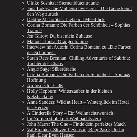
Ulrike Sosnitza: Sternenblütenträume
Jana Lukas: Die Mühlenschwestern – Die Liebe kennt
den Weg zurück
Debbie Macomber: Liebe mit Meerblick
Corina Bomann: Die Farben der Schönheit – Sophias
Träume
Jen Gilroy: Du bist mein Zuhause
Manuela Inusa: Orangenträume
Interview mit Autorin Corina Bomann zu „Die Farben
der Schönheit“
Sarah Rees Brennan: Chilling Adventures of Sabrina:
Tochter des Chaos
Angie Sage: Silberdrache
Corina Bomann: Die Farben der Schönheit – Sophias
Hoffnung
An Inspector Calls
Holly Hepburn: Winterzauber in der kleinen
Keksbäckerei
Anne Sanders: Wild at Heart – Winterglück im Hotel
der Herzen
A Cinderella Story – Ein Weihnachtswunsch
Im Norden strahlt der Weihnachtsstern
John Marrs: The One – Finde dein perfektes Match
Val Emmich, Steven Levenson, Benj Pasek, Justin
Paul: Dear Evan Hansen