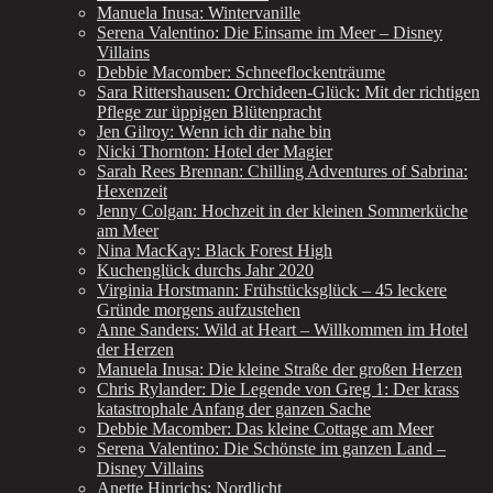
Manuela Inusa: Wintervanille
Serena Valentino: Die Einsame im Meer – Disney
Villains
Debbie Macomber: Schneeflockenträume
Sara Rittershausen: Orchideen-Glück: Mit der richtigen
Pflege zur üppigen Blütenpracht
Jen Gilroy: Wenn ich dir nahe bin
Nicki Thornton: Hotel der Magier
Sarah Rees Brennan: Chilling Adventures of Sabrina:
Hexenzeit
Jenny Colgan: Hochzeit in der kleinen Sommerküche
am Meer
Nina MacKay: Black Forest High
Kuchenglück durchs Jahr 2020
Virginia Horstmann: Frühstücksglück – 45 leckere
Gründe morgens aufzustehen
Anne Sanders: Wild at Heart – Willkommen im Hotel
der Herzen
Manuela Inusa: Die kleine Straße der großen Herzen
Chris Rylander: Die Legende von Greg 1: Der krass
katastrophale Anfang der ganzen Sache
Debbie Macomber: Das kleine Cottage am Meer
Serena Valentino: Die Schönste im ganzen Land –
Disney Villains
Anette Hinrichs: Nordlicht