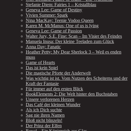
Stefanie Diem: Fairies 1 – Kristallblau
Geneva Lee: Game of Destiny
Vivien Summer: Spark
Nina MacKay: Teenie Vodoo Queen
Karen M. McManus: One of us is lying
Geneva Lee: Game of Passion
Walter Jury, S.E. Fine: Scan – Im Visier des Feindes
Manuela Inusa: Der kleine Teeladen zum Glück
Anna Day: Fanatic
Heather Petty: My Dear Sherlock 3 – Weil es enden
muss
Game of Hearts
Das ist kein Spiel
Die magische Pforte der Anderwelt
Was wichtig ist ist. Vom Nutzen des Scheiterns und der
Kraft der Fantasie
Für immer auf den ersten Blick
BookElements 2: Die Welt hinter den Buchstaben
Unsere verlorenen Herzen
Das Café der kleinen Wunder
Als ich Dich suchte
Sag nie ihren Namen
Bloß nicht blinzeln!
Der Prinz der Elfen
Royal – Ein Königreich aus Glas