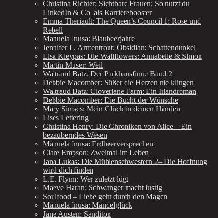
Christina Richter: Sichtbare Frauen: So nutzt du
LinkedIn & Co. als Karrierebooster
Emma Theriault: The Queen’s Council 1: Rose und
Rebell
Manuela Inusa: Blaubeerjahre
Jennifer L. Armentrout: Obsidian: Schattendunkel
Lisa Kleypas: Die Wallflowers: Annabelle & Simon
Martin Muser: Weil
Waltraud Batz: Der Parkhausfinne Band 2
Debbie Macomber: Süßer die Herzen nie klingen
Waltraud Batz: Cloverlane Farm: Ein Irlandroman
Debbie Macomber: Die Bucht der Wünsche
Mary Simses: Mein Glück in deinen Händen
Lises Lettering
Christina Henry: Die Chroniken von Alice – Ein
bezauberndes Wesen
Manuela Inusa: Erdbeerversprechen
Clare Empson: Zweimal im Leben
Jana Lukas: Die Mühlenschwestern 2– Die Hoffnung
wird dich finden
L.E. Flynn: Wer zuletzt lügt
Maeve Haran: Schwanger macht lustig
Soulfood – Liebe geht durch den Magen
Manuela Inusa: Mandelglück
Jane Austen: Sanditon