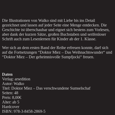
Die Illustrationen von Walko sind mit Liebe bis ins Detail
gezeichnet und lassen auf jeder Seite eine Menge entdecken. Die
Geschichte ist überschaubar und eignet sich bestens zum Vorlesen,
aber dank der kurzen Sätze, großen Buchstaben und serifenloser
Schrift auch zum Lesenlernen für Kinder ab der 1. Klasse.
Wer sich an dem ersten Band der Reihe erfreuen konnte, darf sich
auf die Fortsetzungen “Doktor Miez – Das Weihnachtswunder“ und
“Doktor Miez – Der geheimnisvolle Sumpfjocki“ freuen.
Daten
Verlag: arsedition
Autor: Walko
Titel: Doktor Miez – Das verschwundene Sumselschaf
Seiten: 48
Preis: 8,00€
Alter: ab 5
Hardcover
ISBN: 978-3-8458-2869-5