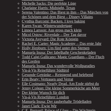
Michelle Sacks: Die perfekte Lüge
Charlaine Harris: Midnight, Texas
Serena Valentino: Das Biest in ihm – Das Märchen von
der Schönen und dem Biest – Disney Villains
Cynthia Barcomi: Backen. I love baking
Karen Swan: Winterwundertage
Linnea Larsson: Aus gross mach klein
Micol Ostow: Riverdale – Der Tag davor
Victoria Aveyard: Die Rote Königin
Rachel E. Carter: Magic Academy – Das erste Jahr
Holly Hepburn: Um fünf unter den Sternen
Manuela Inusa: Der fabelhafte Geschenkeladen
Todd Calgi Gallicano: Magic Guardians – Der Fluch
des Greifen
Manuela Inusa: Das wundervolle Wollparadies
Vis-á-Vis Reiseführer Südtirol
Gesunde Getränke – Reinigend und belebend
Erin Beaty: Vertrauen und Verrat
Elle Cosimano: Nearly Dead. Am Ende stirbst du
Jenny Colgan: Die kleine Sommerküche am Meer
Der kleine Wunsch für dich
Vis-á-Vis Reiseführer London
Manuela Inusa: Der zauberhafte Trödelladen
Janet Clark: Ewig Wir
C.E. Bernard: Palace of Glass – Die Wächterin