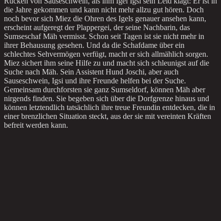
Rücken von Sauseschwein, als ihm Igel Igsi sein Leid klagt: Er ist in
die Jahre gekommen und kann nicht mehr allzu gut hören. Doch
noch bevor sich Miez die Ohren des Igels genauer ansehen kann,
erscheint aufgeregt der Plappergei, der seine Nachbarin, das
Sumseschaf Mäh vermisst. Schon seit Tagen ist sie nicht mehr in
ihrer Behausung gesehen. Und da die Schafdame über ein
schlechtes Sehvermögen verfügt, macht er sich allmählich sorgen.
Miez sichert ihm seine Hilfe zu und macht sich schleunigst auf die
Suche nach Mäh. Sein Assistent Hund Joschi, aber auch
Sauseschwein, Igsi und ihre Freunde helfen bei der Suche.
Gemeinsam durchforsten sie ganz Sumseldorf, können Mäh aber
nirgends finden. Sie begeben sich über die Dorfgrenze hinaus und
können letztendlich tatsächlich ihre treue Freundin entdecken, die in
einer brenzlichen Situation steckt, aus der sie mit vereinten Kräften
befreit werden kann.