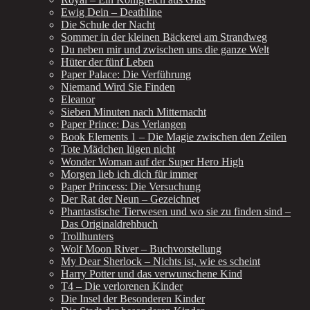
Ewig Dein – Deathline
Die Schule der Nacht
Sommer in der kleinen Bäckerei am Strandweg
Du neben mir und zwischen uns die ganze Welt
Hüter der fünf Leben
Paper Palace: Die Verführung
Niemand Wird Sie Finden
Eleanor
Sieben Minuten nach Mitternacht
Paper Prince: Das Verlangen
Book Elements 1 – Die Magie zwischen den Zeilen
Tote Mädchen lügen nicht
Wonder Woman auf der Super Hero High
Morgen lieb ich dich für immer
Paper Princess: Die Versuchung
Der Rat der Neun – Gezeichnet
Phantastische Tierwesen und wo sie zu finden sind –
Das Originaldrehbuch
Trollhunters
Wolf Moon River – Buchvorstellung
My Dear Sherlock – Nichts ist, wie es scheint
Harry Potter und das verwunschene Kind
T4 – Die verlorenen Kinder
Die Insel der Besonderen Kinder