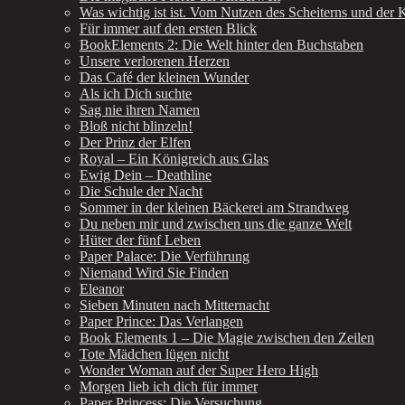
Was wichtig ist ist. Vom Nutzen des Scheiterns und der K
Für immer auf den ersten Blick
BookElements 2: Die Welt hinter den Buchstaben
Unsere verlorenen Herzen
Das Café der kleinen Wunder
Als ich Dich suchte
Sag nie ihren Namen
Bloß nicht blinzeln!
Der Prinz der Elfen
Royal – Ein Königreich aus Glas
Ewig Dein – Deathline
Die Schule der Nacht
Sommer in der kleinen Bäckerei am Strandweg
Du neben mir und zwischen uns die ganze Welt
Hüter der fünf Leben
Paper Palace: Die Verführung
Niemand Wird Sie Finden
Eleanor
Sieben Minuten nach Mitternacht
Paper Prince: Das Verlangen
Book Elements 1 – Die Magie zwischen den Zeilen
Tote Mädchen lügen nicht
Wonder Woman auf der Super Hero High
Morgen lieb ich dich für immer
Paper Princess: Die Versuchung