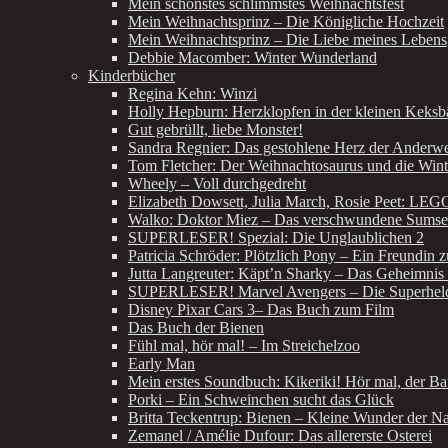
Mein schönstes schlimmstes Weihnachtsfest
Mein Weihnachtsprinz – Die Königliche Hochzeit
Mein Weihnachtsprinz – Die Liebe meines Lebens
Debbie Macomber: Winter Wunderland
Kinderbücher
Regina Kehn: Winzi
Holly Hepburn: Herzklopfen in der kleinen Keksb
Gut gebrüllt, liebe Monster!
Sandra Regnier: Das gestohlene Herz der Anderwel
Tom Fletcher: Der Weihnachtosaurus und die Win
Wheely – Voll durchgedreht
Elizabeth Dowsett, Julia March, Rosie Peet: LE
Walko: Doktor Miez – Das verschwundene Sumse
SUPERLESER! Spezial: Die Unglaublichen 2
Patricia Schröder: Plötzlich Pony – Ein Freundin 
Jutta Langreuter: Käpt’n Sharky – Das Geheimnis 
SUPERLESER! Marvel Avengers – Die Superhelde
Disney Pixar Cars 3– Das Buch zum Film
Das Buch der Bienen
Fühl mal, hör mal! – Im Streichelzoo
Early Man
Mein erstes Soundbuch: Kikeriki! Hör mal, der Ba
Porki – Ein Schweinchen sucht das Glück
Britta Teckentrup: Bienen – Kleine Wunder der Na
Zemanel / Amélie Dufour: Das allererste Osterei