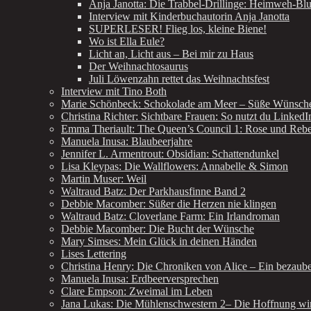
Anja Janotta: Die Trabbel-Drillinge: Heimweh-Bl
Interview mit Kinderbuchautorin Anja Janotta
SUPERLESER! Flieg los, kleine Biene!
Wo ist Ella Eule?
Licht an, Licht aus – Bei mir zu Haus
Der Weihnachtosaurus
Juli Löwenzahn rettet das Weihnachtsfest
Interview mit Tino Both
Marie Schönbeck: Schokolade am Meer – Süße Wünsch
Christina Richter: Sichtbare Frauen: So nutzt du LinkedI
Emma Theriault: The Queen’s Council 1: Rose und Rebe
Manuela Inusa: Blaubeerjahre
Jennifer L. Armentrout: Obsidian: Schattendunkel
Lisa Kleypas: Die Wallflowers: Annabelle & Simon
Martin Muser: Weil
Waltraud Batz: Der Parkhausfinne Band 2
Debbie Macomber: Süßer die Herzen nie klingen
Waltraud Batz: Cloverlane Farm: Ein Irlandroman
Debbie Macomber: Die Bucht der Wünsche
Mary Simses: Mein Glück in deinen Händen
Lises Lettering
Christina Henry: Die Chroniken von Alice – Ein bezau
Manuela Inusa: Erdbeerversprechen
Clare Empson: Zweimal im Leben
Jana Lukas: Die Mühlenschwestern 2– Die Hoffnung wir