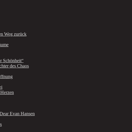
en Weg zurück
räume
r Schönheit“
chter des Chaos
offnung
ei
r Herzen
: Dear Evan Hansen
s