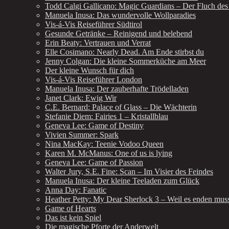
Todd Calgi Gallicano: Magic Guardians – Der Fluch des
Manuela Inusa: Das wundervolle Wollparadies
Vis-á-Vis Reiseführer Südtirol
Gesunde Getränke – Reinigend und belebend
Erin Beaty: Vertrauen und Verrat
Elle Cosimano: Nearly Dead. Am Ende stirbst du
Jenny Colgan: Die kleine Sommerküche am Meer
Der kleine Wunsch für dich
Vis-á-Vis Reiseführer London
Manuela Inusa: Der zauberhafte Trödelladen
Janet Clark: Ewig Wir
C.E. Bernard: Palace of Glass – Die Wächterin
Stefanie Diem: Fairies 1 – Kristallblau
Geneva Lee: Game of Destiny
Vivien Summer: Spark
Nina MacKay: Teenie Vodoo Queen
Karen M. McManus: One of us is lying
Geneva Lee: Game of Passion
Walter Jury, S.E. Fine: Scan – Im Visier des Feindes
Manuela Inusa: Der kleine Teeladen zum Glück
Anna Day: Fanatic
Heather Petty: My Dear Sherlock 3 – Weil es enden mus
Game of Hearts
Das ist kein Spiel
Die magische Pforte der Anderwelt