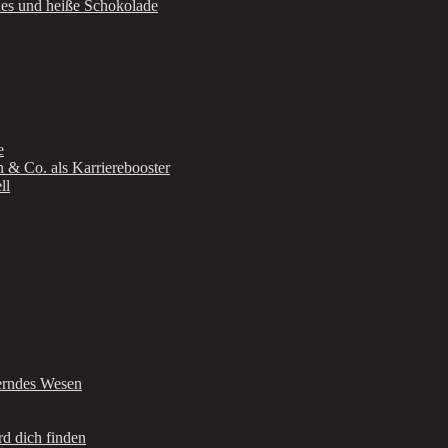
ues und heiße Schokolade
e
n & Co. als Karrierebooster
ll
berndes Wesen
d dich finden