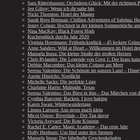
Sara Rittershausen: Orchideen-Glück: Mit der richtigen 
Jen Gilroy: Wenn ich dir nahe bin
Nicki Thornton: Hotel der Magier
Sarah Rees Brennan: Chilling Adventures of Sabrina: He
Jenny Colgan: Hochzeit in der kleinen Sommerküche a
Nina MacKay: Black Forest High
Kuchenglück durchs Jahr 2020
Virginia Horstmann: Frühstücksglück – 45 leckere Grün
Anne Sanders: Wild at Heart – Willkommen im Hotel de
Manuela Inusa: Die kleine Straße der großen Herzen
Chris Rylander: Die Legende von Greg 1: Der krass kat
Debbie Macomber: Das kleine Cottage am Meer
Serena Valentino: Die Schönste im ganzen Land – Disney
Anette Hinrichs: Nordlicht
Michelle Sacks: Die perfekte Lüge
Charlaine Harris: Midnight, Texas
Serena Valentino: Das Biest in ihm – Das Märchen von d
Cynthia Barcomi: Backen. I love baking
Karen Swan: Winterwundertage
Linnea Larsson: Aus gross mach klein
Micol Ostow: Riverdale – Der Tag davor
Victoria Aveyard: Die Rote Königin
Rachel E. Carter: Magic Academy – Das erste Jahr
Holly Hepburn: Um fünf unter den Sternen
Manuela Inusa: Der fabelhafte Geschenkeladen