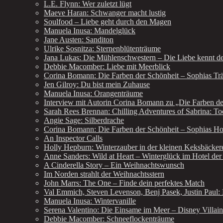
L.E. Flynn: Wer zuletzt lügt
Maeve Haran: Schwanger macht lustig
Soulfood – Liebe geht durch den Magen
Manuela Inusa: Mandelglück
Jane Austen: Sanditon
Ulrike Sosnitza: Sternenblütenträume
Jana Lukas: Die Mühlenschwestern – Die Liebe kennt d
Debbie Macomber: Liebe mit Meerblick
Corina Bomann: Die Farben der Schönheit – Sophias T
Jen Gilroy: Du bist mein Zuhause
Manuela Inusa: Orangenträume
Interview mit Autorin Corina Bomann zu „Die Farben de
Sarah Rees Brennan: Chilling Adventures of Sabrina: To
Angie Sage: Silberdrache
Corina Bomann: Die Farben der Schönheit – Sophias H
An Inspector Calls
Holly Hepburn: Winterzauber in der kleinen Keksbäcker
Anne Sanders: Wild at Heart – Winterglück im Hotel de
A Cinderella Story – Ein Weihnachtswunsch
Im Norden strahlt der Weihnachtsstern
John Marrs: The One – Finde dein perfektes Match
Val Emmich, Steven Levenson, Benj Pasek, Justin Paul
Manuela Inusa: Wintervanille
Serena Valentino: Die Einsame im Meer – Disney Villain
Debbie Macomber: Schneeflockenträume