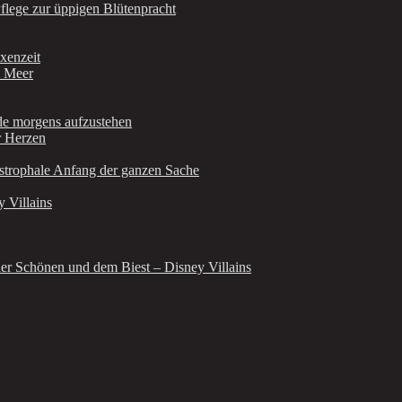
Pflege zur üppigen Blütenpracht
xenzeit
m Meer
de morgens aufzustehen
r Herzen
astrophale Anfang der ganzen Sache
 Villains
er Schönen und dem Biest – Disney Villains