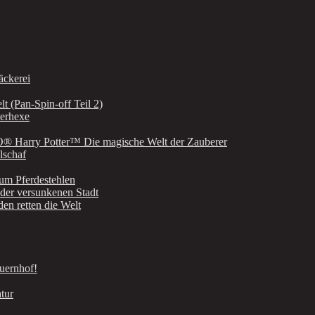
äckerei
t (Pan-Spin-off Teil 2)
terhexe
GO® Harry Potter™ Die magische Welt der Zauberer
lschaf
zum Pferdestehlen
der versunkenen Stadt
n retten die Welt
uernhof!
tur