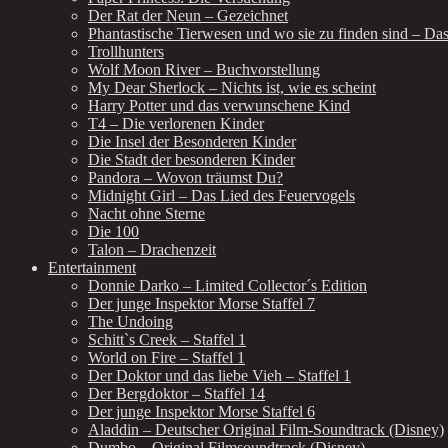
Der Rat der Neun – Gezeichnet
Phantastische Tierwesen und wo sie zu finden sind – Da
Trollhunters
Wolf Moon River – Buchvorstellung
My Dear Sherlock – Nichts ist, wie es scheint
Harry Potter und das verwunschene Kind
T4 – Die verlorenen Kinder
Die Insel der Besonderen Kinder
Die Stadt der besonderen Kinder
Pandora – Wovon träumst Du?
Midnight Girl – Das Lied des Feuervogels
Nacht ohne Sterne
Die 100
Talon – Drachenzeit
Entertainment
Donnie Darko – Limited Collector´s Edition
Der junge Inspektor Morse Staffel 7
The Undoing
Schitt`s Creek – Staffel 1
World on Fire – Staffel 1
Der Doktor und das liebe Vieh – Staffel 1
Der Bergdoktor – Staffel 14
Der junge Inspektor Morse Staffel 6
Aladdin – Deutscher Original Film-Soundtrack (Disney)
Dumbo – Original Filmsoundtrack (Disney)