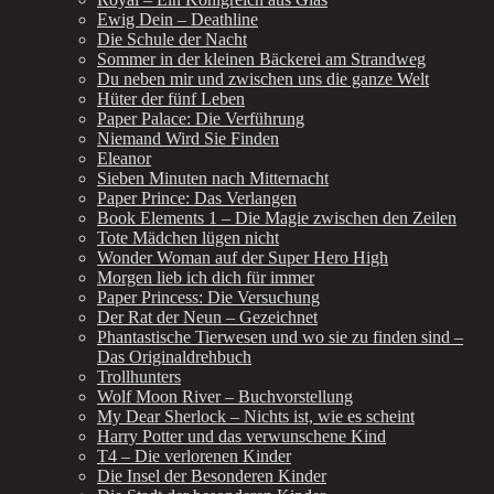
Ewig Dein – Deathline
Die Schule der Nacht
Sommer in der kleinen Bäckerei am Strandweg
Du neben mir und zwischen uns die ganze Welt
Hüter der fünf Leben
Paper Palace: Die Verführung
Niemand Wird Sie Finden
Eleanor
Sieben Minuten nach Mitternacht
Paper Prince: Das Verlangen
Book Elements 1 – Die Magie zwischen den Zeilen
Tote Mädchen lügen nicht
Wonder Woman auf der Super Hero High
Morgen lieb ich dich für immer
Paper Princess: Die Versuchung
Der Rat der Neun – Gezeichnet
Phantastische Tierwesen und wo sie zu finden sind –
Das Originaldrehbuch
Trollhunters
Wolf Moon River – Buchvorstellung
My Dear Sherlock – Nichts ist, wie es scheint
Harry Potter und das verwunschene Kind
T4 – Die verlorenen Kinder
Die Insel der Besonderen Kinder