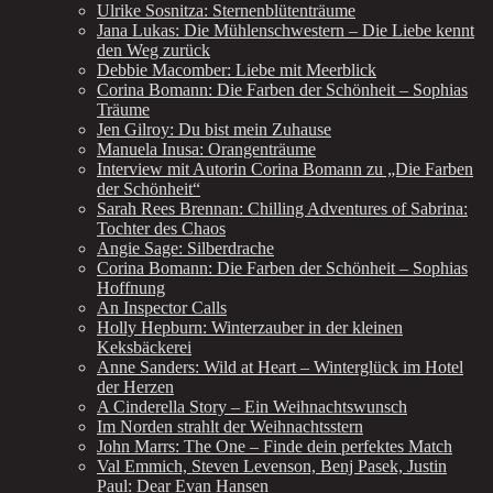
Ulrike Sosnitza: Sternenblütenträume
Jana Lukas: Die Mühlenschwestern – Die Liebe kennt
den Weg zurück
Debbie Macomber: Liebe mit Meerblick
Corina Bomann: Die Farben der Schönheit – Sophias
Träume
Jen Gilroy: Du bist mein Zuhause
Manuela Inusa: Orangenträume
Interview mit Autorin Corina Bomann zu „Die Farben
der Schönheit“
Sarah Rees Brennan: Chilling Adventures of Sabrina:
Tochter des Chaos
Angie Sage: Silberdrache
Corina Bomann: Die Farben der Schönheit – Sophias
Hoffnung
An Inspector Calls
Holly Hepburn: Winterzauber in der kleinen
Keksbäckerei
Anne Sanders: Wild at Heart – Winterglück im Hotel
der Herzen
A Cinderella Story – Ein Weihnachtswunsch
Im Norden strahlt der Weihnachtsstern
John Marrs: The One – Finde dein perfektes Match
Val Emmich, Steven Levenson, Benj Pasek, Justin
Paul: Dear Evan Hansen