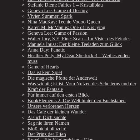
Stefanie Diem: Fairies 1 – Kristallblau
Geneva Lee: Game of Destiny
Vivien Summer: Spark
Nina MacKay: Teenie Vodoo Queen
Karen M. McManus: One of us is lying
Geneva Lee: Game of Passion
Walter Jury, S.E. Fine: Scan – Im Visier des Feindes
Manuela Inusa: Der kleine Teeladen zum Glück
Anna Day: Fanatic
Heather Petty: My Dear Sherlock 3 – Weil es enden
muss
Game of Hearts
Das ist kein Spiel
Die magische Pforte der Anderwelt
Was wichtig ist ist. Vom Nutzen des Scheiterns und der
Kraft der Fantasie
Für immer auf den ersten Blick
BookElements 2: Die Welt hinter den Buchstaben
Unsere verlorenen Herzen
Das Café der kleinen Wunder
Als ich Dich suchte
Sag nie ihren Namen
Bloß nicht blinzeln!
Der Prinz der Elfen
Royal – Ein Königreich aus Glas