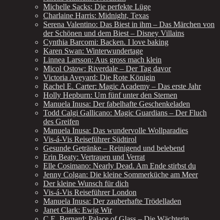
Michelle Sacks: Die perfekte Lüge
Charlaine Harris: Midnight, Texas
Serena Valentino: Das Biest in ihm – Das Märchen von
der Schönen und dem Biest – Disney Villains
Cynthia Barcomi: Backen. I love baking
Karen Swan: Winterwundertage
Linnea Larsson: Aus gross mach klein
Micol Ostow: Riverdale – Der Tag davor
Victoria Aveyard: Die Rote Königin
Rachel E. Carter: Magic Academy – Das erste Jahr
Holly Hepburn: Um fünf unter den Sternen
Manuela Inusa: Der fabelhafte Geschenkeladen
Todd Calgi Gallicano: Magic Guardians – Der Fluch
des Greifen
Manuela Inusa: Das wundervolle Wollparadies
Vis-á-Vis Reiseführer Südtirol
Gesunde Getränke – Reinigend und belebend
Erin Beaty: Vertrauen und Verrat
Elle Cosimano: Nearly Dead. Am Ende stirbst du
Jenny Colgan: Die kleine Sommerküche am Meer
Der kleine Wunsch für dich
Vis-á-Vis Reiseführer London
Manuela Inusa: Der zauberhafte Trödelladen
Janet Clark: Ewig Wir
C.E. Bernard: Palace of Glass – Die Wächterin