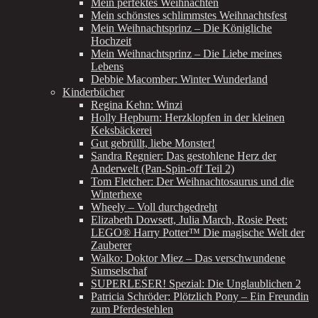
Mein perfektes Weihnachten
Mein schönstes schlimmstes Weihnachtsfest
Mein Weihnachtsprinz – Die Königliche
Hochzeit
Mein Weihnachtsprinz – Die Liebe meines
Lebens
Debbie Macomber: Winter Wunderland
Kinderbücher
Regina Kehn: Winzi
Holly Hepburn: Herzklopfen in der kleinen
Keksbäckerei
Gut gebrüllt, liebe Monster!
Sandra Regnier: Das gestohlene Herz der
Anderwelt (Pan-Spin-off Teil 2)
Tom Fletcher: Der Weihnachtosaurus und die
Winterhexe
Wheely – Voll durchgedreht
Elizabeth Dowsett, Julia March, Rosie Peet:
LEGO® Harry Potter™ Die magische Welt der
Zauberer
Walko: Doktor Miez – Das verschwundene
Sumselschaf
SUPERLESER! Spezial: Die Unglaublichen 2
Patricia Schröder: Plötzlich Pony – Ein Freundin
zum Pferdestehlen