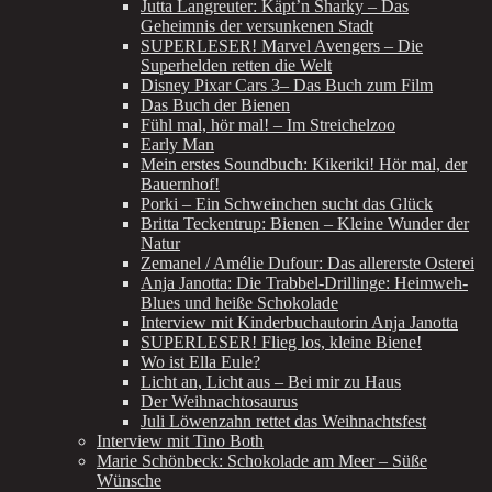
Jutta Langreuter: Käpt’n Sharky – Das
Geheimnis der versunkenen Stadt
SUPERLESER! Marvel Avengers – Die
Superhelden retten die Welt
Disney Pixar Cars 3– Das Buch zum Film
Das Buch der Bienen
Fühl mal, hör mal! – Im Streichelzoo
Early Man
Mein erstes Soundbuch: Kikeriki! Hör mal, der
Bauernhof!
Porki – Ein Schweinchen sucht das Glück
Britta Teckentrup: Bienen – Kleine Wunder der
Natur
Zemanel / Amélie Dufour: Das allererste Osterei
Anja Janotta: Die Trabbel-Drillinge: Heimweh-
Blues und heiße Schokolade
Interview mit Kinderbuchautorin Anja Janotta
SUPERLESER! Flieg los, kleine Biene!
Wo ist Ella Eule?
Licht an, Licht aus – Bei mir zu Haus
Der Weihnachtosaurus
Juli Löwenzahn rettet das Weihnachtsfest
Interview mit Tino Both
Marie Schönbeck: Schokolade am Meer – Süße
Wünsche