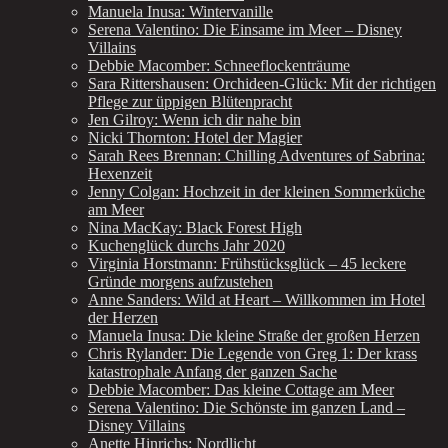
Manuela Inusa: Wintervanille
Serena Valentino: Die Einsame im Meer – Disney
Villains
Debbie Macomber: Schneeflockenträume
Sara Rittershausen: Orchideen-Glück: Mit der richtigen
Pflege zur üppigen Blütenpracht
Jen Gilroy: Wenn ich dir nahe bin
Nicki Thornton: Hotel der Magier
Sarah Rees Brennan: Chilling Adventures of Sabrina:
Hexenzeit
Jenny Colgan: Hochzeit in der kleinen Sommerküche
am Meer
Nina MacKay: Black Forest High
Kuchenglück durchs Jahr 2020
Virginia Horstmann: Frühstücksglück – 45 leckere
Gründe morgens aufzustehen
Anne Sanders: Wild at Heart – Willkommen im Hotel
der Herzen
Manuela Inusa: Die kleine Straße der großen Herzen
Chris Rylander: Die Legende von Greg 1: Der krass
katastrophale Anfang der ganzen Sache
Debbie Macomber: Das kleine Cottage am Meer
Serena Valentino: Die Schönste im ganzen Land –
Disney Villains
Anette Hinrichs: Nordlicht