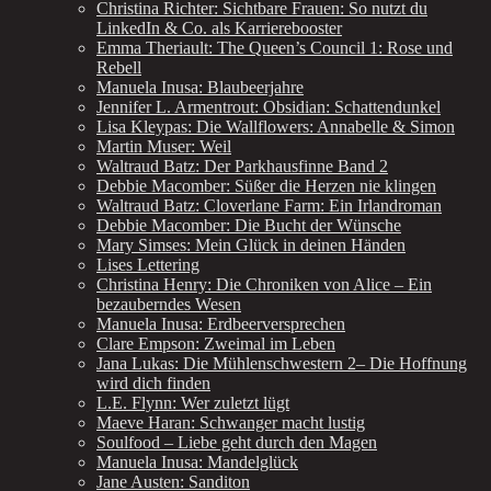
Christina Richter: Sichtbare Frauen: So nutzt du
LinkedIn & Co. als Karrierebooster
Emma Theriault: The Queen’s Council 1: Rose und
Rebell
Manuela Inusa: Blaubeerjahre
Jennifer L. Armentrout: Obsidian: Schattendunkel
Lisa Kleypas: Die Wallflowers: Annabelle & Simon
Martin Muser: Weil
Waltraud Batz: Der Parkhausfinne Band 2
Debbie Macomber: Süßer die Herzen nie klingen
Waltraud Batz: Cloverlane Farm: Ein Irlandroman
Debbie Macomber: Die Bucht der Wünsche
Mary Simses: Mein Glück in deinen Händen
Lises Lettering
Christina Henry: Die Chroniken von Alice – Ein
bezauberndes Wesen
Manuela Inusa: Erdbeerversprechen
Clare Empson: Zweimal im Leben
Jana Lukas: Die Mühlenschwestern 2– Die Hoffnung
wird dich finden
L.E. Flynn: Wer zuletzt lügt
Maeve Haran: Schwanger macht lustig
Soulfood – Liebe geht durch den Magen
Manuela Inusa: Mandelglück
Jane Austen: Sanditon