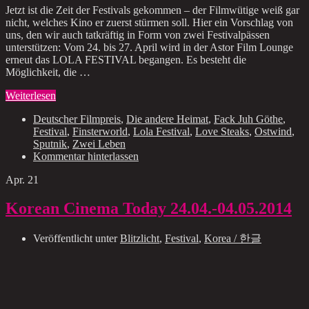
Jetzt ist die Zeit der Festivals gekommen – der Filmwütige weiß gar
nicht, welches Kino er zuerst stürmen soll. Hier ein Vorschlag von
uns, den wir auch tatkräftig in Form von zwei Festivalpässen
unterstützen: Vom 24. bis 27. April wird in der Astor Film Lounge
erneut das LOLA FESTIVAL begangen. Es besteht die
Möglichkeit, die …
Weiterlesen
Deutscher Filmpreis
,
Die andere Heimat
,
Fack Juh Göthe
,
Festival
,
Finsterworld
,
Lola Festival
,
Love Steaks
,
Ostwind
,
Sputnik
,
Zwei Leben
Kommentar hinterlassen
Apr.
21
Korean Cinema Today 24.04.-04.05.2014
Veröffentlicht unter
Blitzlicht
,
Festival
,
Korea / 한글