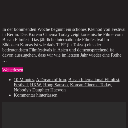
In der kommenden Woche beginnt ein schönes Kleinod von Festival
in Berlin: Das Korean Cinema Today zeigt koreanische Filme vom
Busan Filmfest. Das jährliche internationale Filmfestival im
Südosten Koreas ist wie dads TIFF (in Tokyo) eins der
bedeutendsten Filmfestivals in Asien und dementsprechend ist
davon auszugehen, dass wir wie im letzten Jahr wieder eine Reihe
…
Weiterlesen
10 Minutes
,
A Dream of Iron
,
Busan International Filmfest
,
Festival
,
HKW
,
Hong Sansoo
,
Korean Cinema Today
,
Nobody's Daughter Haewon
Kommentar hinterlassen