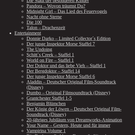
Die Stadt der besonderen Kinder
Pandora – Wovon träumst Du?
Midnight Girl – Das Lied des Feuervogels
Nacht ohne Sterne
Die 100
Talon – Drachenzeit
Entertainment
Donnie Darko – Limited Collector´s Edition
Der junge Inspektor Morse Staffel 7
The Undoing
Schitt`s Creek – Staffel 1
World on Fire – Staffel 1
Der Doktor und das liebe Vieh – Staffel 1
Der Bergdoktor – Staffel 14
Der junge Inspektor Morse Staffel 6
Aladdin – Deutscher Original Film-Soundtrack
(Disney)
Dumbo – Original Filmsoundtrack (Disney)
Grantchester Staffel 1-5
Benjamin Blümchen
Der König der Löwen – Deutscher Original Film-
Soundtrack (Disney)
20-jähriges Jubiläum von Dreamworks-Animation
Your Name – Gestern, Heute und für immer
Vampirina Volume 1